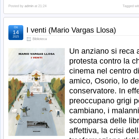
Posted by
admin
at 21:24
Tagged wi
Ott
I venti (Mario Vargas Llosa)
14
2025
Biblioteca
Un anziano si reca 
protesta contro la c
cinema nel centro di
amico, Osorio, lo de
conservatore. In effe
preoccupano grigi pe
cambiano, i malanni
scomparsa delle libre
affettiva, la crisi de