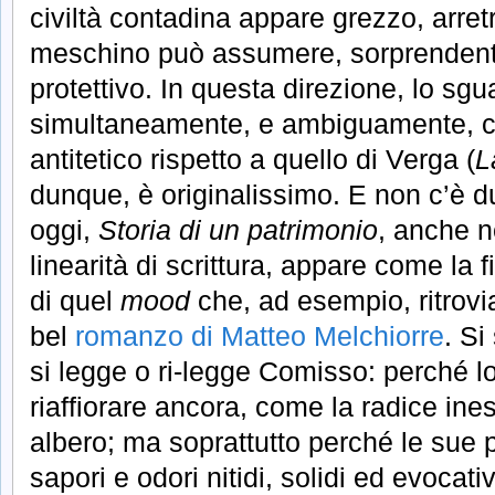
civiltà contadina appare grezzo, arret
meschino può assumere, sorprenden
protettivo. In questa direzione, lo sg
simultaneamente, e ambiguamente, c
antitetico rispetto a quello di Verga (
L
dunque, è originalissimo. E non c’è dub
oggi,
Storia di un patrimonio
, anche n
linearità di scrittura, appare come la
di quel
mood
che, ad esempio, ritrov
bel
romanzo di Matteo Melchiorre
. S
si legge o ri-legge Comisso: perché lo
riaffiorare ancora, come la radice in
albero; ma soprattutto perché le sue 
sapori e odori nitidi, solidi ed evocativ