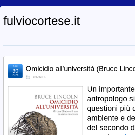
fulviocortese.it
Giu
Omicidio all’università (Bruce Linc
30
2026
Biblioteca
Un importante 
antropologo s
questioni più 
ambiente e de
del secondo d