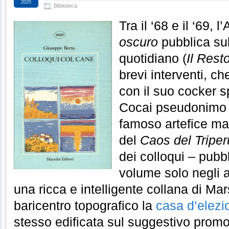
2025
Biblioteca
Tra il ‘68 e il ‘69, 
oscuro
pubblica sul
quotidiano (
Il Rest
brevi interventi, c
con il suo cocker s
Cocai pseudonimo
famoso artefice m
del
Caos del Tripe
dei colloqui – pubb
volume solo negli a
una ricca e intelligente collana di Ma
baricentro topografico la
casa d’elezi
stesso edificata sul suggestivo promo