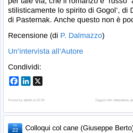
per tale via, che il romanzo è “russo”
stilisticamente lo spirito di Gogol’, di
di Pasternak. Anche questo non è po
Recensione (di
P. Dalmazzo
)
Un’intervista all’Autore
Condividi:
Facebook
LinkedIn
X
Posted by
admin
at 05:08
Tagged with:
letteratura
,
po
Giu
Colloqui col cane (Giuseppe Berto
22