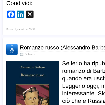
Condividi:
Facebook
LinkedIn
X
Posted by
admin
at 09:34
Set
Romanzo russo (Alessandro Barbe
08
2025
Biblioteca
Sellerio ha ripu
romanzo di Barbe
quando era usci
Leggerlo oggi, in
interessante. Si
ciò che è Russia