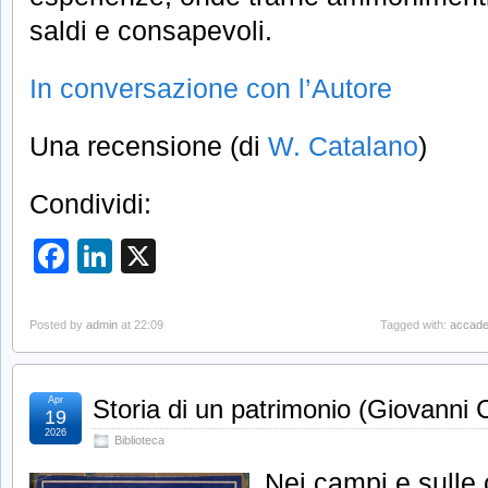
saldi e consapevoli.
In conversazione con l’Autore
Una recensione (di
W. Catalano
)
Condividi:
Facebook
LinkedIn
X
Posted by
admin
at 22:09
Tagged with:
accad
Apr
Storia di un patrimonio (Giovanni
19
2026
Biblioteca
Nei campi e sulle 