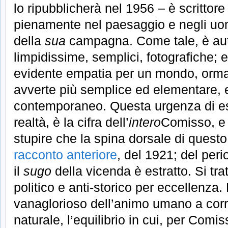
lo ripubblicherà nel 1956 – è scrittor
pienamente nel paesaggio e negli uo
della
sua
campagna. Come tale, è aut
limpidissime, semplici, fotografiche; 
evidente empatia per un mondo, ormai
avverte più semplice ed elementare, e
contemporaneo. Questa urgenza di ess
realtà, è la cifra dell’
intero
Comisso, e
stupire che la spina dorsale di ques
racconto anteriore
, del 1921; del peri
il
sugo
della vicenda è estratto. Si tra
politico e anti-storico per eccellenza. 
vanaglorioso dell’animo umano a corr
naturale, l’equilibrio in cui, per Comi