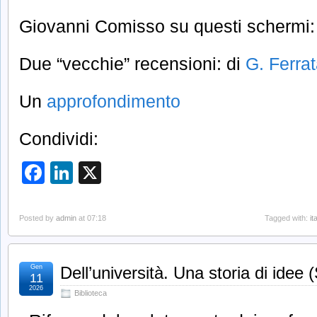
Giovanni Comisso su questi schermi
Due “vecchie” recensioni: di
G. Ferra
Un
approfondimento
Condividi:
Facebook
LinkedIn
X
Posted by
admin
at 07:18
Tagged with:
it
Gen
Dell’università. Una storia di idee
11
2026
Biblioteca