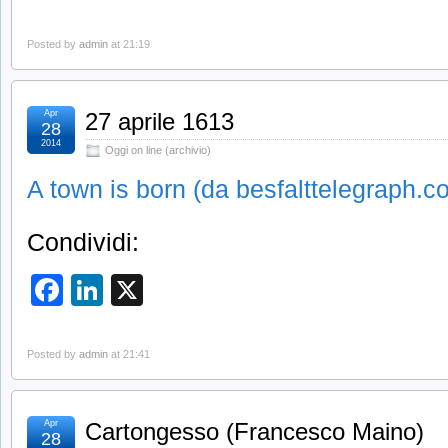
Posted by
admin
at 21:19
Apr
27 aprile 1613
28
2014
Oggi on line (archivio)
A town is born (da besfalttelegraph.co
Condividi:
Facebook
LinkedIn
X
Posted by
admin
at 21:41
Apr
Cartongesso (Francesco Maino)
28