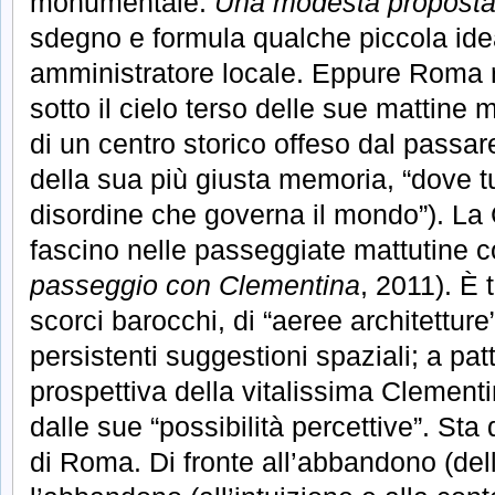
monumentale:
Una modesta propost
sdegno e formula qualche piccola ide
amministratore locale. Eppure Roma ris
sotto il cielo terso delle sue mattine m
di un centro storico offeso dal passar
della sua più giusta memoria, “dove tut
disordine che governa il mondo”). La 
fascino nelle passeggiate mattutine c
passeggio con Clementina
, 2011). È 
scorci barocchi, di “aeree architetture”,
persistenti suggestioni spaziali; a pat
prospettiva della vitalissima Clementi
dalle sue “possibilità percettive”. Sta 
di Roma. Di fronte all’abbandono (del