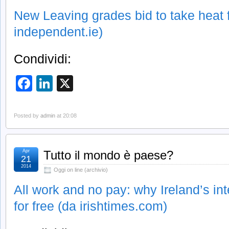
New Leaving grades bid to take heat 
independent.ie)
Condividi:
Facebook
LinkedIn
X
Posted by
admin
at 20:08
Apr
Tutto il mondo è paese?
21
2014
Oggi on line (archivio)
All work and no pay: why Ireland’s int
for free (da irishtimes.com)