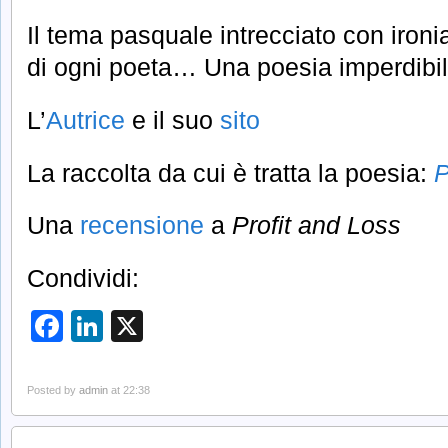
Il tema pasquale intrecciato con ironi
di ogni poeta… Una poesia imperdibile
L’
Autrice
e il suo
sito
La raccolta da cui è tratta la poesia:
P
Una
recensione
a
Profit and Loss
Condividi:
Facebook
LinkedIn
X
Posted by
admin
at 22:38