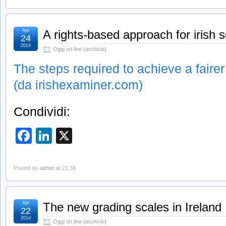
Apr
A rights-based approach for irish s
24
2014
Oggi on line (archivio)
The steps required to achieve a fairer
(da irishexaminer.com)
Condividi:
Facebook
LinkedIn
X
Posted by
admin
at 21:38
Apr
The new grading scales in Ireland
22
2014
Oggi on line (archivio)