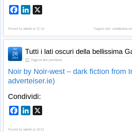
Facebook
LinkedIn
X
Posted by
admin
at 21:16
Tagged with:
condizione u
Apr
Tutti i lati oscuri della bellissima 
26
2014
Oggi on line (archivio)
Noir by Noir-west – dark fiction from I
adverteiser.ie)
Condividi:
Facebook
LinkedIn
X
Posted by
admin
at 18:51