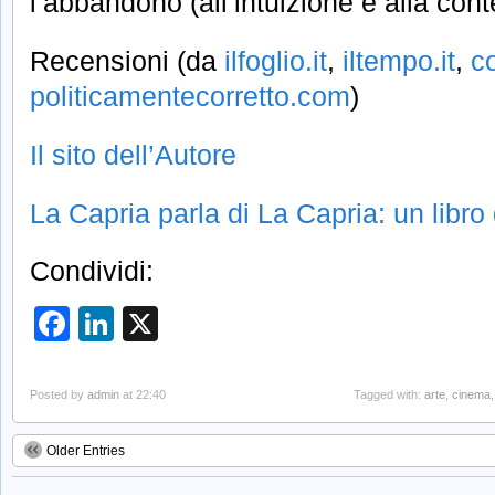
l’abbandono (all’intuizione e alla con
Recensioni (da
ilfoglio.it
,
iltempo.it
,
co
politicamentecorretto.com
)
Il sito dell’Autore
La Capria parla di La Capria: un libro
Condividi:
Facebook
LinkedIn
X
Posted by
admin
at 22:40
Tagged with:
arte
,
cinema
Older Entries