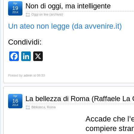
Apr
Non di oggi, ma intelligente
19
2014
Oggi on line (archivio)
Un ateo non legge (da avvenire.it)
Condividi:
Facebook
LinkedIn
X
Posted by
admin
at 08:33
Apr
La bellezza di Roma (Raffaele La 
16
2014
Biblioteca
,
Roma
Accade che l’e
compiere stra