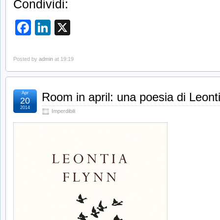
Condividi:
Facebook
LinkedIn
X
Posted by
admin
at 19:19
Apr
Room in april: una poesia di Leont
20
2014
Imperdibili