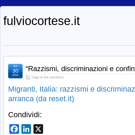
fulviocortese.it
Apr
“Razzismi, discriminazioni e confi
30
2014
Oggi on line (archivio)
Migranti, Italia: razzismi e discrimin
arranca (da reset.it)
Condividi:
Facebook
LinkedIn
X