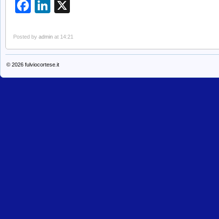
Facebook
LinkedIn
X
Posted by
admin
at 14:21
© 2026
fulviocortese.it