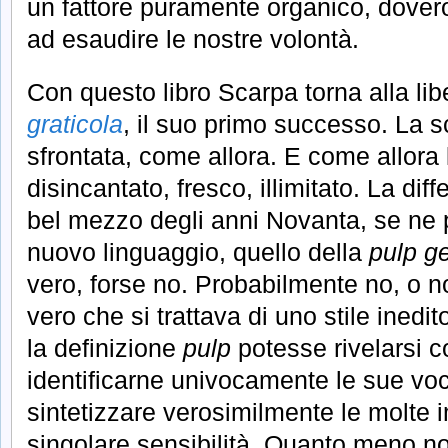
un fattore puramente organico, dover
ad esaudire le nostre volontà.
Con questo libro Scarpa torna alla lib
graticola
, il suo primo successo. La sc
sfrontata, come allora. E come allora 
disincantato, fresco, illimitato. La dif
bel mezzo degli anni Novanta, se ne 
nuovo linguaggio, quello della
pulp g
vero, forse no. Probabilmente no, o n
vero che si trattava di uno stile ined
la definizione
pulp
potesse rivelarsi 
identificarne univocamente le sue voci
sintetizzare verosimilmente le molte i
singolare sensibilità. Quanto meno n