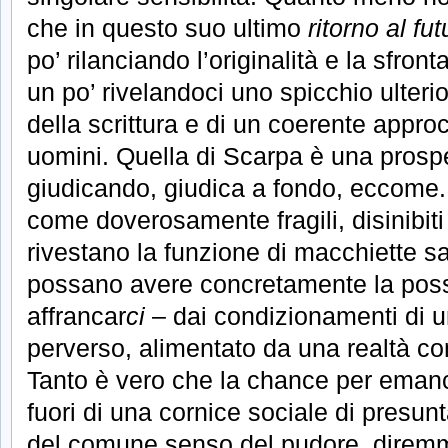
che in questo suo ultimo
ritorno al fut
po’ rilanciando l’originalità e la sfro
un po’ rivelandoci uno spicchio ulteri
della scrittura e di un coerente appro
uomini. Quella di Scarpa è una prospe
giudicando, giudica a fondo, eccome.
come doverosamente fragili, disinibiti
rivestano la funzione di macchiette s
possano avere concretamente la possib
affrancar
ci
– dai condizionamenti di u
perverso, alimentato da una realtà c
Tanto è vero che la chance per emanc
fuori di una cornice sociale di presunta
del comune senso del pudore, diremm