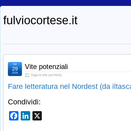
fulviocortese.it
Apr
Vite potenziali
29
2018
Oggi on line (archivio)
Fare letteratura nel Nordest (da iltas
Condividi:
Facebook
LinkedIn
X