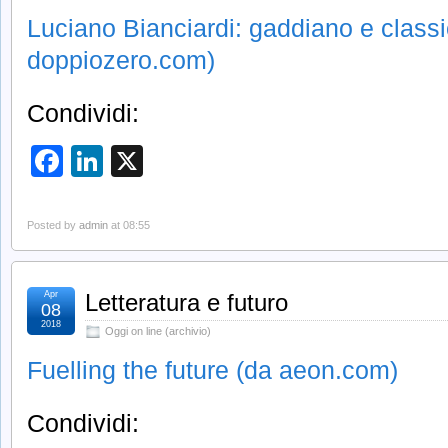
Luciano Bianciardi: gaddiano e classi
doppiozero.com)
Condividi:
Facebook
LinkedIn
X
Posted by
admin
at 08:55
Apr
Letteratura e futuro
08
2018
Oggi on line (archivio)
Fuelling the future (da aeon.com)
Condividi: