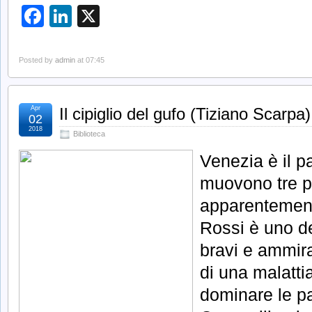
Facebook
LinkedIn
X
Posted by
admin
at 07:45
Apr
Il cipiglio del gufo (Tiziano Scarpa)
02
2018
Biblioteca
Venezia è il p
muovono tre p
apparentement
Rossi è uno de
bravi e ammira
di una malattia
dominare le pa