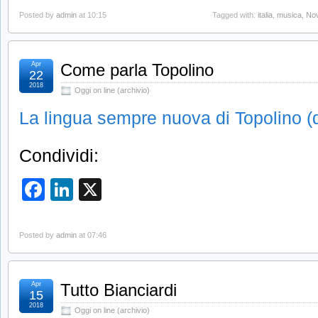
Posted by
admin
at 10:15
Tagged with:
italia
,
musica
,
No
Apr
Come parla Topolino
22
2018
Oggi on line (archivio)
La lingua sempre nuova di Topolino (da
Condividi:
Facebook
LinkedIn
X
Posted by
admin
at 07:46
Apr
Tutto Bianciardi
15
2018
Oggi on line (archivio)