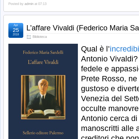
Posted by
admin
at 07:13
Apr
L’affare Vivaldi (Federico Maria Sar
25
2018
Biblioteca
Qual è l’
incredibi
Antonio Vivaldi
fedele e appassi
Prete Rosso, ne 
gustoso e divert
Venezia del Sett
occulte manovre c
Antonio cerca di 
manoscritti alle 
creditori che po