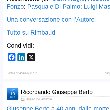
Fonzo
;
Pasquale Di Palmo
;
Luigi Ma
Una conversazione con l’Autore
Tutto su Rimbaud
Condividi:
Facebook
LinkedIn
X
Posted by
admin
at 20:32
Tagge
Nov
Ricordando Giuseppe Berto
10
2018
Oggi on line (archivio)
Giuseppe Berto a 40 anni dalla morte 