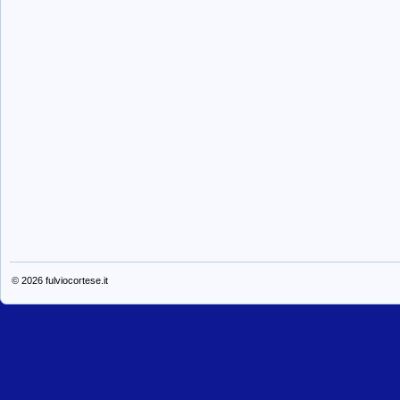
© 2026
fulviocortese.it