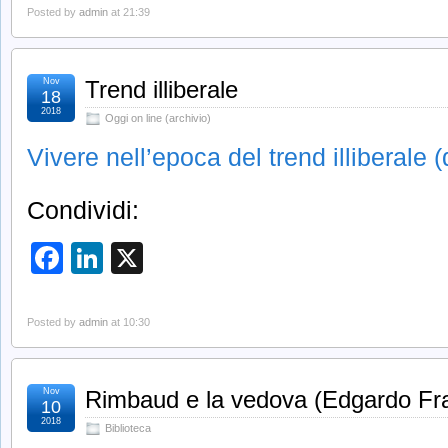
Posted by
admin
at 21:39
Nov
Trend illiberale
18
2018
Oggi on line (archivio)
Vivere nell’epoca del trend illiberale (
Condividi:
Facebook
LinkedIn
X
Posted by
admin
at 10:30
Nov
Rimbaud e la vedova (Edgardo Fra
10
2018
Biblioteca