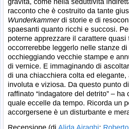
gravità, come nella seduttività indiret
racconto che è costruito da tante giu
Wunderkammer
di storie e di resocont
spaesanti quanto ricchi e succosi. Pe
poterne apprezzare il carattere quasi 
occorrerebbe leggerlo nelle stanze di 
occhieggiando vecchie stampe e annu
di vernice. E immaginando di ascoltar
di una chiacchiera colta ed elegante, 
involuta e viziosa. Da questo punto di
raffinato “indagatore del detrito” – ha
quale eccelle da tempo. Ricorda un p
accorgersene è un disturbante e merav
Recensione (di
Alida Airaghi
;
Roberto