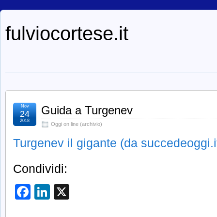
fulviocortese.it
Nov
Guida a Turgenev
24
2018
Oggi on line (archivio)
Turgenev il gigante (da succedeoggi.i
Condividi:
Facebook
LinkedIn
X