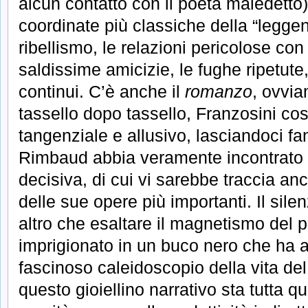
alcun contatto con il poeta maledett
coordinate più classiche della “legge
ribellismo, le relazioni pericolose co
saldissime amicizie, le fughe ripetute,
continui. C’è anche il
romanzo
, ovvia
tassello dopo tassello, Franzosini co
tangenziale e allusivo, lasciandoci fa
Rimbaud abbia veramente incontrato 
decisiva, di cui vi sarebbe traccia an
delle sue opere più importanti. Il sile
altro che esaltare il magnetismo del 
imprigionato in un buco nero che ha att
fascinoso caleidoscopio della vita del
questo gioiellino narrativo sta tutta qu