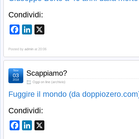
Condividi:
Facebook
LinkedIn
X
Posted by
admin
at 20:06
Nov
Scappiamo?
03
2018
Oggi on line (archivio)
Fuggire il mondo (da doppiozero.com
Condividi:
Facebook
LinkedIn
X