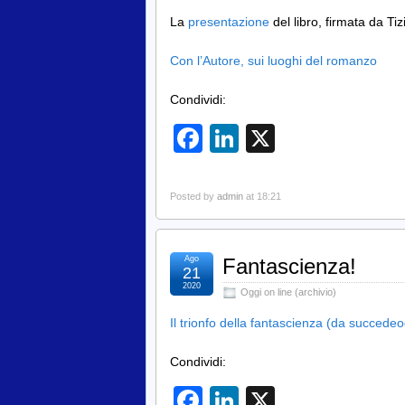
La
presentazione
del libro, firmata da Ti
Con l’Autore, sui luoghi del romanzo
Condividi:
Facebook
LinkedIn
X
Posted by
admin
at 18:21
Ago
Fantascienza!
21
2020
Oggi on line (archivio)
Il trionfo della fantascienza (da succedeog
Condividi:
Facebook
LinkedIn
X