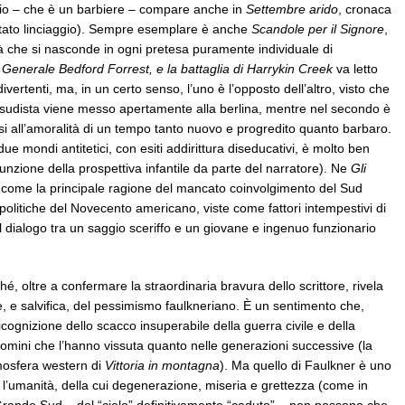
gio – che è un barbiere – compare anche in
Settembre arido
, cronaca
pietato linciaggio). Sempre esemplare è anche
Scandole per il Signore
,
tà che si nasconde in ogni pretesa puramente individuale di
 Generale Bedford Forrest, e la battaglia di Harrykin Creek
va letto
vertenti, ma, in un certo senso, l’uno è l’opposto dell’altro, visto che
sudista viene messo apertamente alla berlina, mentre nel secondo è
i all’amoralità di un tempo tanto nuovo e progredito quanto barbaro.
 due mondi antitetici, con esiti addirittura diseducativi, è molto ben
unzione della prospettiva infantile da parte del narratore). Ne
Gli
la come la principale ragione del mancato coinvolgimento del Sud
olitiche del Novecento americano, viste come fattori intempestivi di
il dialogo tra un saggio sceriffo e un giovane e ingenuo funzionario
é, oltre a confermare la straordinaria bravura dello scrittore, rivela
, e salvifica, del pessimismo faulkneriano. È un sentimento che,
 ricognizione dello scacco insuperabile della guerra civile e della
 uomini che l’hanno vissuta quanto nelle generazioni successive (la
mosfera western di
Vittoria in montagna
). Ma quello di Faulkner è uno
 l’umanità, della cui degenerazione, miseria e grettezza (come in