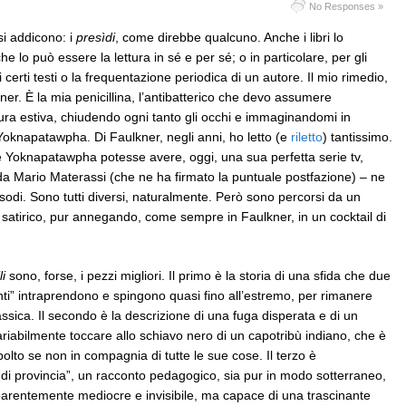
No Responses »
si addicono: i
presìdi
, come direbbe qualcuno. Anche i libri lo
 lo può essere la lettura in sé e per sé; o in particolare, per gli
i certi testi o la frequentazione periodica di un autore. Il mio rimedio,
kner. È la mia penicillina, l’antibatterico che devo assumere
lura estiva, chiudendo ogni tanto gli occhi e immaginandomi in
Yoknapatawpha. Di Faulkner, negli anni, ho letto (e
riletto
) tantissimo.
Yoknapatawpha potesse avere, oggi, una sua perfetta serie tv,
 da Mario Materassi (che ne ha firmato la puntuale postfazione) – ne
isodi. Sono tutti diversi, naturalmente. Però sono percorsi da un
atirico, pur annegando, come sempre in Faulkner, in un cocktail di
i
sono, forse, i pezzi migliori. Il primo è la storia di una sfida che due
ti” intraprendono e spingono quasi fino all’estremo, per rimanere
ssica. Il secondo è la descrizione di una fuga disperata e di un
riabilmente toccare allo schiavo nero di un capotribù indiano, che è
olto se non in compagnia di tutte le sue cose. Il terzo è
di provincia”, un racconto pedagogico, sia pur in modo sotterraneo,
parentemente mediocre e invisibile, ma capace di una trascinante