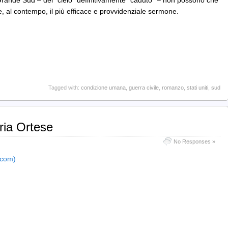
l Grande Sud – del “cielo” definitivamente “caduto” – non possono che
, al contempo, il più efficace e provvidenziale sermone.
Tagged with:
condizione umana
,
guerra civile
,
romanzo
,
stati uniti
,
sud
ria Ortese
No Responses »
s.com)