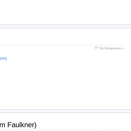
No Responses »
.com)
am Faulkner)