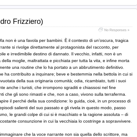
ro Frizziero)
No Responses »
Ma non è una favola per bambini. È il contesto di un’oscura, tragica
rante si rivolge direttamente al protagonista del racconto, per
bile e irredimibile destino di dannato. Il vecchio, infatti, non è un
lla moglie, maltrattata e picchiata per tutta la vita, e infine morta
ente una routine che lo ha portato a un abbrutimento definitivo.
e ha contribuito a inquinare; beve e bestemmia nella bettola in cui si
 svuotata della sua originaria comunità; odia, ricambiato, tutti i suoi
ente anche i turisti, che irrompono sgraditi e chiassosi nel fine
ti che gli sono rimasti e che, non a caso, vivono sulla terraferma.
apire il perché della sua condizione: lo guida, cioè, in un processo di
 episodi salienti del suo passato e gli rivela in questo modo, passo
mo, le grandi colpe di cui si è macchiato e la ragione assoluta – di
i costante consunzione in cui la vecchiaia lo costringe a sopravvivere.
immaginare che la voce narrante non sia quella dello scrittore, ma