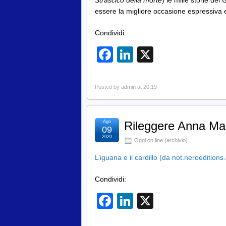
Strascico della morte
) le mille storie de
essere la migliore occasione espressiva e
Condividi:
Facebook
LinkedIn
X
Posted by
admin
at 20:19
Ago
Rileggere Anna Ma
09
2020
Oggi on line (archivio)
L’iguana e il cardillo (da not.neroedition
Condividi:
Facebook
LinkedIn
X