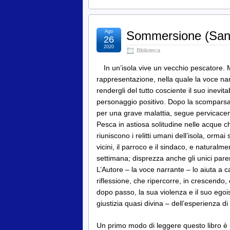
Ago
Sommersione (Sand
26
2020
Biblioteca
In un’isola vive un vecchio pescatore. 
rappresentazione, nella quale la voce nar
rendergli del tutto cosciente il suo inevita
personaggio positivo. Dopo la scomparsa de
per una grave malattia, segue pervicacem
Pesca in astiosa solitudine nelle acque ch
riuniscono i relitti umani dell’isola, ormai
vicini, il parroco e il sindaco, e naturalm
settimana; disprezza anche gli unici paren
L’Autore – la voce narrante – lo aiuta a c
riflessione, che ripercorre, in crescendo,
dopo passo, la sua violenza e il suo egois
giustizia quasi divina – dell’esperienza d
Un primo modo di leggere questo libro è 