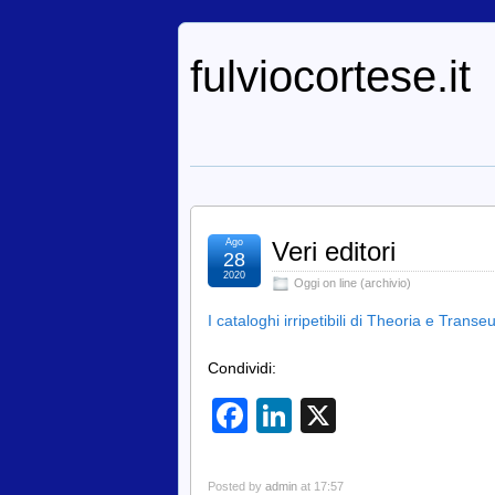
fulviocortese.it
Ago
Veri editori
28
2020
Oggi on line (archivio)
I cataloghi irripetibili di Theoria e Tra
Condividi:
Facebook
LinkedIn
X
Posted by
admin
at 17:57