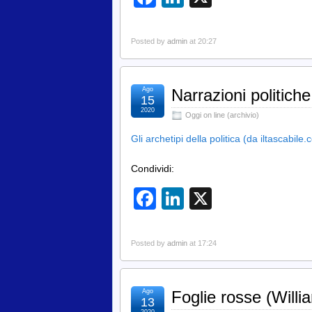
Posted by
admin
at 20:27
Ago
Narrazioni politiche
15
2020
Oggi on line (archivio)
Gli archetipi della politica (da iltascabile
Condividi:
Facebook
LinkedIn
X
Posted by
admin
at 17:24
Ago
Foglie rosse (Willi
13
2020