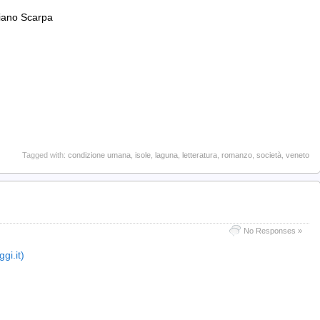
ziano Scarpa
Tagged with:
condizione umana
,
isole
,
laguna
,
letteratura
,
romanzo
,
società
,
veneto
No Responses »
gi.it)