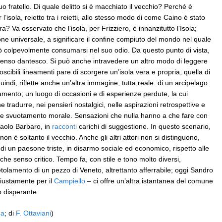
o fratello. Di quale delitto si è macchiato il vecchio? Perché è
sola, reietto tra i reietti, allo stesso modo di come Caino è stato
 Va osservato che l’isola, per Frizziero, è innanzitutto l’Isola;
ne universale, a significare il confine compiuto del mondo nel quale
può colpevolmente consumarsi nel suo odio. Da questo punto di vista,
 senso dantesco. Si può anche intravedere un altro modo di leggere
conoscibili lineamenti pare di scorgere un’isola vera e propria, quella di
quindi, riflette anche un’altra immagine, tutta reale: di un arcipelago
mento; un luogo di occasioni e di esperienze perdute, la cui
 tradurre, nei pensieri nostalgici, nelle aspirazioni retrospettive e
icale svuotamento morale. Sensazioni che nulla hanno a che fare con
Paolo Barbaro, in
racconti
carichi di suggestione. In questo scenario,
on è soltanto il vecchio. Anche gli altri attori non si distinguono,
di un paesone triste, in disarmo sociale ed economico, rispetto alle
che senso critico. Tempo fa, con stile e tono molto diversi,
tolamento di un pezzo di Veneto, altrettanto afferrabile; oggi Sandro
giustamente per il
Campiello
– ci offre un’altra istantanea del comune
 disperante.
ca
; di
F. Ottaviani
)