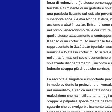
forza di redenzione (lo stesso personag
terribile e fulminante di un gratuito e s
una parabola ficcante sull’esiziale pover
superiorità etica.
La mia Nonna Millard, il
assieme a
Muli in cortile
. Entrambi sono di
nel primo l’anacronismo della
old culture
quello stesso attaccamento a contrappors
Il senso di un cortocircuito inevitabile tra
rappresentato in
Sarà bello
(geniale l’ass
uomini alti
lo stesso cortocircuito si rive
nelle trasformazioni socio-economiche e p
spiazzante disorientamento (l’incontro e 
federale strappa più di qualche sorriso).
La raccolta è singolare e importante perch
in modo evidente la proiezione universale
nell’immediato, si radica nella fatalistica
maledizione che ha instillato tanto negli
“cappa” è palpabile specialmente nell’at
sguardo che coinvolge biblicamente tutta