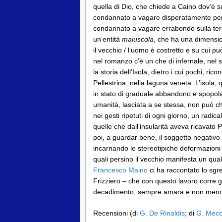
quella di Dio, che chiede a Caino dov’è su
condannato a vagare disperatamente per l’i
condannato a vagare errabondo sulla terra?
un’entità
maiuscola
, che ha una dimensio
il vecchio / l’uomo è costretto e su cui 
nel romanzo c’è un che di infernale, nel
la storia dell’Isola, dietro i cui pochi, ri
Pellestrina, nella laguna veneta. L’isola, 
in stato di graduale abbandono e spopola
umanità, lasciata a se stessa, non può che
nei gesti ripetuti di ogni giorno, un rad
quelle che dall’insularità aveva ricavato 
poi, a guardar bene, il soggetto negativo n
incarnando le stereotipiche deformazioni 
quali persino il vecchio manifesta un qual
Francesco Maino
ci ha raccontato lo sgre
Frizziero – che con questo lavoro corre 
decadimento, sempre amara e non meno
Recensioni (di
G. De Rinaldis
; di
G. Mec