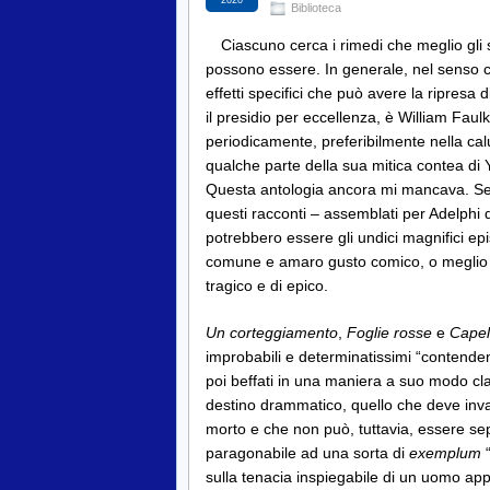
Biblioteca
Ciascuno cerca i rimedi che meglio gli 
possono essere. In generale, nel senso che
effetti specifici che può avere la ripresa d
il presidio per eccellenza, è William Faul
periodicamente, preferibilmente nella ca
qualche parte della sua mitica contea di 
Questa antologia ancora mi mancava. Se 
questi racconti – assemblati per Adelphi
potrebbero essere gli undici magnifici ep
comune e amaro gusto comico, o meglio s
tragico e di epico.
Un corteggiamento
,
Foglie rosse
e
Capell
improbabili e determinatissimi “contenden
poi beffati in una maniera a suo modo cla
destino drammatico, quello che deve inva
morto e che non può, tuttavia, essere sep
paragonabile ad una sorta di
exemplum
“
sulla tenacia inspiegabile di un uomo ap