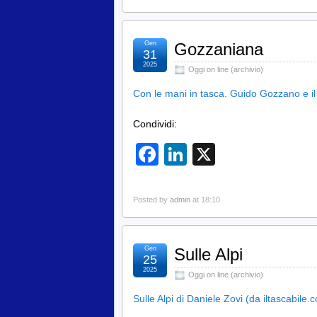
Gen
Gozzaniana
31
2025
Oggi on line (archivio)
Con le mani in tasca. Guido Gozzano e il
Condividi:
Facebook
LinkedIn
X
Posted by
admin
at 18:10
Gen
Sulle Alpi
25
2025
Oggi on line (archivio)
Sulle Alpi di Daniele Zovi (da iltascabile.