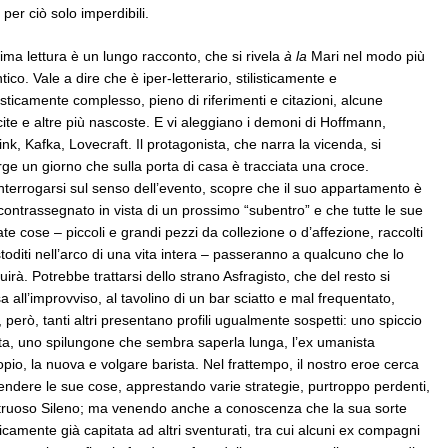
per ciò solo imperdibili.
ima lettura è un lungo racconto, che si rivela
à la
Mari nel modo più
tico. Vale a dire che è iper-letterario, stilisticamente e
isticamente complesso, pieno di riferimenti e citazioni, alcune
cite e altre più nascoste. E vi aleggiano i demoni di Hoffmann,
nk, Kafka, Lovecraft. Il protagonista, che narra la vicenda, si
ge un giorno che sulla porta di casa è tracciata una croce.
interrogarsi sul senso dell’evento, scopre che il suo appartamento è
contrassegnato in vista di un prossimo “subentro” e che tutte le sue
te cose – piccoli e grandi pezzi da collezione o d’affezione, raccolti
toditi nell’arco di una vita intera – passeranno a qualcuno che lo
tuirà. Potrebbe trattarsi dello strano Asfragisto, che del resto si
a all’improvviso, al tavolino di un bar sciatto e mal frequentato,
 però, tanti altri presentano profili ugualmente sospetti: uno spiccio
ta, uno spilungone che sembra saperla lunga, l’ex umanista
pio, la nuova e volgare barista. Nel frattempo, il nostro eroe cerca
fendere le sue cose, apprestando varie strategie, purtroppo perdenti,
truoso Sileno; ma venendo anche a conoscenza che la sua sorte
camente già capitata ad altri sventurati, tra cui alcuni ex compagni