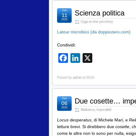
Gen
Scienza politica
11
2025
Oggi on line (archivio)
Latour microbico (da doppiozero.com)
Condividi:
Facebook
LinkedIn
X
Posted by
admin
at 09:54
Gen
Due cosette… imper
06
2025
Biblioteca
,
Imperdibili
Locus desperatus
, di Michele Mari, e
Rel
letture brevi. Si direbbero due
cosette
, c
come le altre non lo sono per nulla, esi