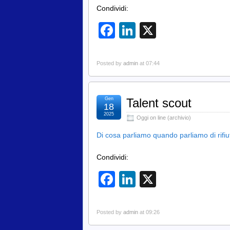
Condividi:
Facebook
LinkedIn
X
Posted by
admin
at 07:44
Gen
Talent scout
18
2025
Oggi on line (archivio)
Di cosa parliamo quando parliamo di rif
Condividi:
Facebook
LinkedIn
X
Posted by
admin
at 09:26