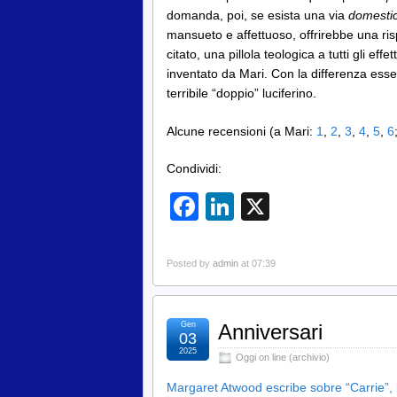
domanda, poi, se esista una via
domesti
mansueto e affettuoso, offrirebbe una ris
citato, una pillola teologica a tutti gli e
inventato da Mari. Con la differenza essen
terribile “doppio” luciferino.
Alcune recensioni (a Mari:
1
,
2
,
3
,
4
,
5
,
6
Condividi:
Facebook
LinkedIn
X
Posted by
admin
at 07:39
Gen
Anniversari
03
2025
Oggi on line (archivio)
Margaret Atwood escribe sobre “Carrie”,