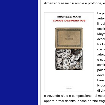
dimensioni assai più ampie e profonde, e 
La pr
auten
lingu
espli
Meyri
accor
Nell’
così 
adora
e cus
sosti
pales
dove,
baris
Proco
di di
e trovando aiuto e compassione nel mos
appare ormai definita, anche perché tragi