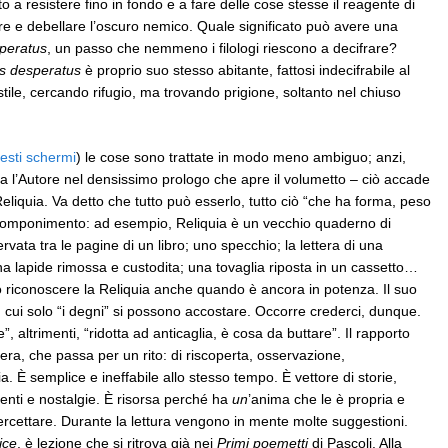
o a resistere fino in fondo e a fare delle cose stesse il reagente di
lare e debellare l’oscuro nemico. Quale significato può avere una
peratus
, un passo che nemmeno i filologi riescono a decifrare?
s desperatus
è proprio suo stesso abitante, fattosi indecifrabile al
e, cercando rifugio, ma trovando prigione, soltanto nel chiuso
esti schermi
) le cose sono trattate in modo meno ambiguo; anzi,
a l’Autore nel densissimo prologo che apre il volumetto – ciò accade
eliquia. Va detto che tutto può esserlo, tutto ciò “che ha forma, peso
ni componimento: ad esempio, Reliquia è un vecchio quaderno di
rvata tra le pagine di un libro; uno specchio; la lettera di una
a lapide rimossa e custodita; una tovaglia riposta in un cassetto…
ò riconoscere la Reliquia anche quando è ancora in potenza. Il suo
, cui solo “i degni” si possono accostare. Occorre crederci, dunque.
 altrimenti, “ridotta ad anticaglia, è cosa da buttare”. Il rapporto
hiera, che passa per un rito: di riscoperta, osservazione,
È semplice e ineffabile allo stesso tempo. È vettore di storie,
enti e nostalgie. È risorsa perché ha
un
’anima che le è propria e
tercettare. Durante la lettura vengono in mente molte suggestioni.
ice
, è lezione che si ritrova già nei
Primi poemetti
di Pascoli. Alla