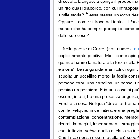
di scuola. L’angoscia spinge il predestinat
un rito quasi diabolico, con cui intrappo
simile storia? È essa stessa un
locus des
Oppure – come si trova nel testo – il
locu
mondo che ha sempre percepito come ostil
delle sue cose?
Nelle poesie di Gorret (non nuove a
qu
esplicitamente positivo. Ma – come spieg
quando hanno la natura e la forza della R
e storia”. Basta guardare ai titoli di og
scuola; un uccellino morto; la foglia conse
persona cara; una cartolina; un sasso; un
persino un pensiero. E in una cosa si pu
essere, infatti, ha una presenza angelica
Perché la cosa-Reliquia “deve far tremare”,
con le Reliquie, in definitiva, è una preg
contemplazione, concentrazione, memoria. 
ricordi, immagini, insegnamenti, struggim
che, tuttavia,
anima
quella di chi la sa in
Che la
via
possa essere quella più
sempl