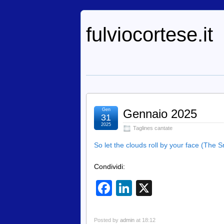
fulviocortese.it
Gen
Gennaio 2025
31
2025
Taglines cantate
So let the clouds roll by your face (The
Condividi:
Facebook
LinkedIn
X
Posted by
admin
at 18:12