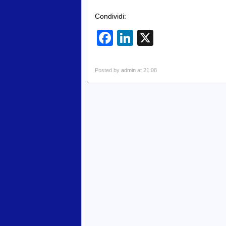
Condividi:
Facebook
LinkedIn
X
Posted by
admin
at 21:08