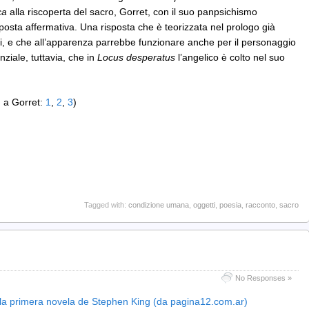
ca
alla riscoperta del sacro, Gorret, con il suo panpsichismo
posta affermativa. Una risposta che è teorizzata nel prologo già
ffetti, e che all’apparenza parrebbe funzionare anche per il personaggio
ziale, tuttavia, che in
Locus desperatus
l’angelico è colto nel suo
; a Gorret:
1
,
2
,
3
)
Tagged with:
condizione umana
,
oggetti
,
poesia
,
racconto
,
sacro
No Responses »
 la primera novela de Stephen King (da pagina12.com.ar)