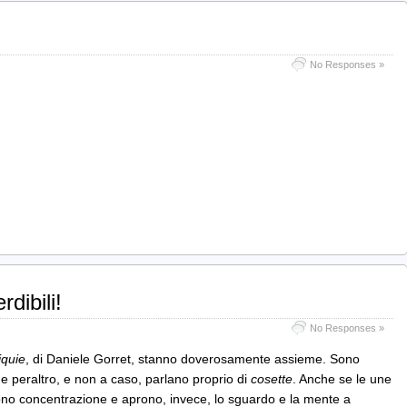
No Responses »
dibili!
No Responses »
iquie
, di Daniele Gorret, stanno doverosamente assieme. Sono
he peraltro, e non a caso, parlano proprio di
cosette
. Anche se le une
gono concentrazione e aprono, invece, lo sguardo e la mente a