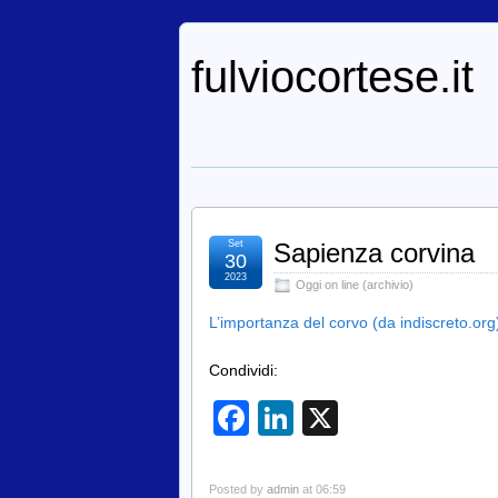
fulviocortese.it
Set
Sapienza corvina
30
2023
Oggi on line (archivio)
L’importanza del corvo (da indiscreto.org
Condividi:
Facebook
LinkedIn
X
Posted by
admin
at 06:59