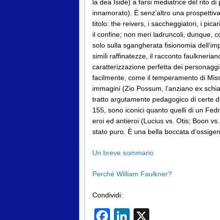
la dea Iside) a farsi mediatrice del rito
innamorato). È senz’altro una prospettiva
titolo: the reivers, i saccheggiatori, i p
il confine; non meri ladruncoli, dunque,
solo sulla sgangherata fisionomia dell’im
simili raffinatezze, il racconto faulknerian
caratterizzazione perfetta dei personaggi
facilmente, come il temperamento di Miss 
immagini (Zio Possum, l’anziano ex schiavo 
tratto argutamente pedagogico di certe div
155, sono iconici quanto quelli di un Fedr
eroi ed antieroi (Lucius vs. Otis; Boon vs
stato puro. È una bella boccata d’ossige
Un breve sommario
Perché William Faulkner?
Condividi:
Facebook
LinkedIn
X