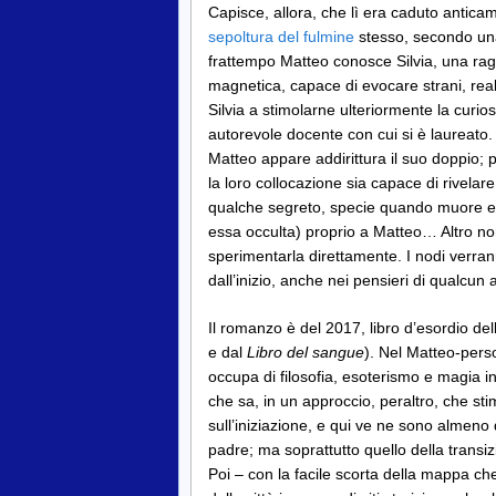
Capisce, allora, che lì era caduto antica
sepoltura del fulmine
stesso, secondo una
frattempo Matteo conosce Silvia, una raga
magnetica, capace di evocare strani, real
Silvia a stimolarne ulteriormente la curios
autorevole docente con cui si è laureato
Matteo appare addirittura il suo doppio; 
la loro collocazione sia capace di rivela
qualche segreto, specie quando muore e 
essa occulta) proprio a Matteo… Altro non s
sperimentarla direttamente. I nodi verran
dall’inizio, anche nei pensieri di qualcun a
Il romanzo è del 2017, libro d’esordio dell
e dal
Libro del sangue
). Nel Matteo-pers
occupa di filosofia, esoterismo e magia i
che sa, in un approccio, peraltro, che s
sull’iniziazione, e qui ve ne sono almeno
padre; ma soprattutto quello della transi
Poi – con la facile scorta della mappa ch