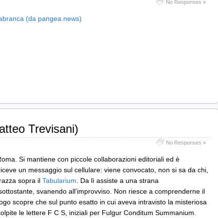
No Responses »
Labranca (da pangea.news)
atteo Trevisani)
No Responses »
Roma. Si mantiene con piccole collaborazioni editoriali ed è
iceve un messaggio sul cellulare: viene convocato, non si sa da chi,
rrazza sopra il
Tabularium
. Da lì assiste a una strana
 sottostante, svanendo all’improvviso. Non riesce a comprenderne il
ogo scopre che sul punto esatto in cui aveva intravisto la misteriosa
colpite le lettere F C S, iniziali per Fulgur Conditum Summanium.