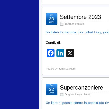
Set
Settembre 2023
30
2023
Taglines cantate
So listen to me now, hear what I say, ye
Condividi:
Facebook
LinkedIn
X
Posted by
admin
at 06:55
Set
Supercanzoniere
22
2023
Oggi on line (archivio)
Un libro di poesie contro la poesia (da ri