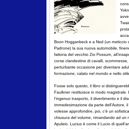
consu
Yokn
avve
Twain
prota
acca
Boon Hogganbeck e a Ned (un meticcio di 
Padrone) la sua nuova automobile, finen
fattoria del vecchio Zio Possum, all’insaput
corse clandestine di cavalli, scommesse, 
perturbante occasione per diventare adul
formazione, calato nel mondo e nello stile
Fosse solo questo, il libro si distinguer
Faulkner restituisce in modo magistrale. L
l’ingenuo trasporto, il divertimento e il
immedesimazione da parte dell’Autore, il
volesse approfondire, poi, c’è un sofistic
chiusura del volume, rimandando ad un 
Apuleio. Lucius è come il Lucio di quell’