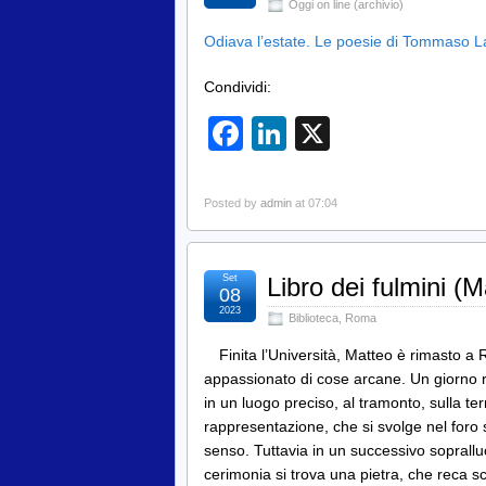
Oggi on line (archivio)
Odiava l’estate. Le poesie di Tommaso 
Condividi:
Facebook
LinkedIn
X
Posted by
admin
at 07:04
Set
Libro dei fulmini (M
08
2023
Biblioteca
,
Roma
Finita l’Università, Matteo è rimasto a 
appassionato di cose arcane. Un giorno r
in un luogo preciso, al tramonto, sulla te
rappresentazione, che si svolge nel foro
senso. Tuttavia in un successivo soprallu
cerimonia si trova una pietra, che reca s