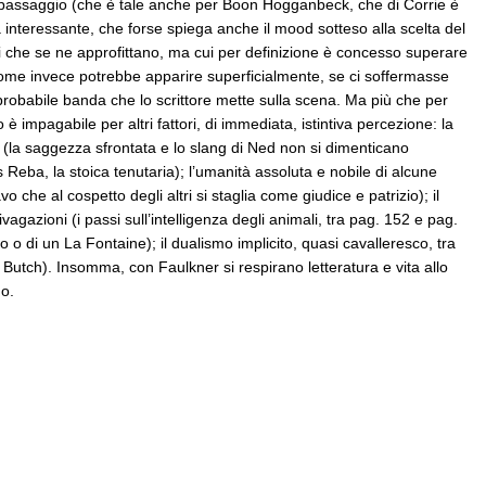
 di passaggio (che è tale anche per Boon Hogganbeck, che di Corrie è
 interessante, che forse spiega anche il mood sotteso alla scelta del
icari che se ne approfittano, ma cui per definizione è concesso superare
 come invece potrebbe apparire superficialmente, se ci soffermasse
probabile banda che lo scrittore mette sulla scena. Ma più che per
o è impagabile per altri fattori, di immediata, istintiva percezione: la
 (la saggezza sfrontata e lo slang di Ned non si dimenticano
Reba, la stoica tenutaria); l’umanità assoluta e nobile di alcune
che al cospetto degli altri si staglia come giudice e patrizio); il
agazioni (i passi sull’intelligenza degli animali, tra pag. 152 e pag.
o o di un La Fontaine); il dualismo implicito, quasi cavalleresco, tra
. Butch). Insomma, con Faulkner si respirano letteratura e vita allo
no.