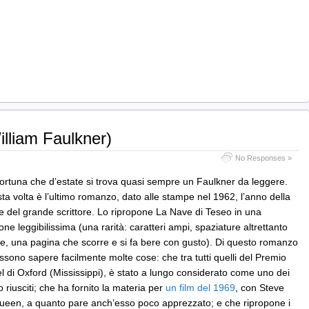
illiam Faulkner)
No Responses »
fortuna che d’estate si trova quasi sempre un Faulkner da leggere.
ta volta è l’ultimo romanzo, dato alle stampe nel 1962, l’anno della
e del grande scrittore. Lo ripropone La Nave di Teseo in una
one leggibilissima (una rarità: caratteri ampi, spaziature altrettanto
se, una pagina che scorre e si fa bere con gusto). Di questo romanzo
ssono sapere facilmente molte cose: che tra tutti quelli del Premio
l di Oxford (Mississippi), è stato a lungo considerato come uno dei
riusciti; che ha fornito la materia per
un film del 1969
, con Steve
een, a quanto pare anch’esso poco apprezzato; e che ripropone i