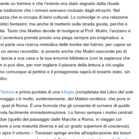
mente un fulmine e che l’evento era stato segnato dalla rituale
 tradizione che i romani avevano mutuato dagli etruschi. Nel
zza che si occupa di beni culturali. Lo coinvolge in una relazione
istici fantasmi; ma anche di metterlo sulla strada giusta, perché è
ità. Tanto che Matteo decide di rivolgersi al Prof. Mulini, l’anziano e
. L’avventura prende presto una piega sempre più enigmatica: a
poi parte una ricerca metodica delle tombe dei fulmini, per capire se
re un senso recondito; si avverte anche che Mulini nasconde più di
lascia a sua casa e la sua enorme biblioteca (con la sapienza che
i può dire, per non togliere il piacere della lettura a chi voglia
no comunque al pettine e il protagonista saprà di esserlo stato, sin
ltro.
’
Autore
e prima puntata di una
trilogia
(completata dal
Libro del sole
onaggio c’è molto, evidentemente, del Matteo-scrittore, che pure si
n quel di Roma. È una formula che gli consente di scrivere di quello
timola facilmente immedesimazione. Lo fanno sempre i motivi centrati
 due (quello del passaggio dalle Marche a Roma, in viaggio col
zione a una maturità diversa e ad un grado superiore di coscienza).
e apre il volume – Trevisani spinge anche all’esplorazione dei tesori