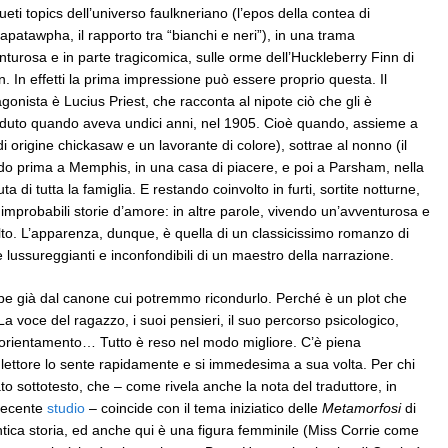
eti topics dell’universo faulkneriano (l’epos della contea di
apatawpha, il rapporto tra “bianchi e neri”), in una trama
nturosa e in parte tragicomica, sulle orme dell’Huckleberry Finn di
. In effetti la prima impressione può essere proprio questa. Il
gonista è Lucius Priest, che racconta al nipote ciò che gli è
duto quando aveva undici anni, nel 1905. Cioè quando, assieme a
origine chickasaw e un lavorante di colore), sottrae al nonno (il
do prima a Memphis, in una casa di piacere, e poi a Parsham, nella
a di tutta la famiglia. E restando coinvolto in furti, sortite notturne,
improbabili storie d’amore: in altre parole, vivendo un’avventurosa e
to. L’apparenza, dunque, è quella di un classicissimo romanzo di
 lussureggianti e inconfondibili di un maestro della narrazione.
ebbe già dal canone cui potremmo ricondurlo. Perché è un plot che
a voce del ragazzo, i suoi pensieri, il suo percorso psicologico,
 disorientamento… Tutto è reso nel modo migliore. C’è piena
 lettore lo sente rapidamente e si immedesima a sua volta. Per chi
ato sottotesto, che – come rivela anche la nota del traduttore, in
recente
studio
– coincide con il tema iniziatico delle
Metamorfosi
di
antica storia, ed anche qui è una figura femminile (Miss Corrie come