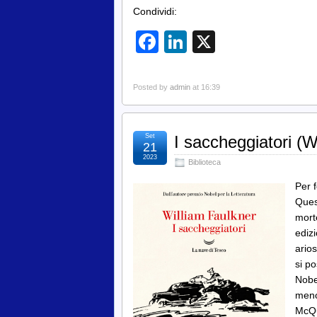
Condividi:
Facebook
LinkedIn
X
Posted by
admin
at 16:39
Set
I saccheggiatori (W
21
2023
Biblioteca
Per 
Ques
mort
edizi
ario
si po
Nobe
meno 
McQu