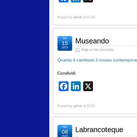
Posted by
admin
at 07:45
Set
Museando
15
2023
Oggi on line (archivio)
Quanto è cambiato il museo contemporane
Condividi:
Facebook
LinkedIn
X
Posted by
admin
at 20:53
Set
Labrancoteque
08
2023