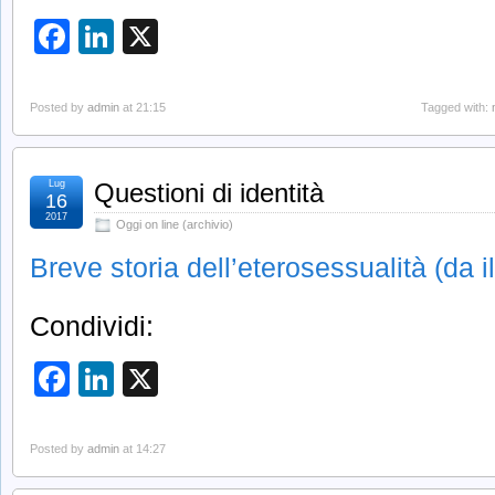
Facebook
LinkedIn
X
Posted by
admin
at 21:15
Tagged with:
Lug
Questioni di identità
16
2017
Oggi on line (archivio)
Breve storia dell’eterosessualità (da il
Condividi:
Facebook
LinkedIn
X
Posted by
admin
at 14:27