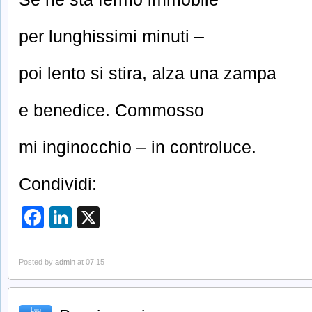
per lunghissimi minuti –
poi lento si stira, alza una zampa
e benedice. Commosso
mi inginocchio – in controluce.
Condividi:
Facebook
LinkedIn
X
Posted by
admin
at 07:15
Lug