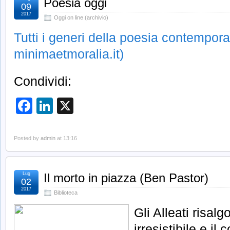
Poesia oggi
09
2017
Oggi on line (archivio)
Tutti i generi della poesia contempor
minimaetmoralia.it)
Condividi:
Facebook
LinkedIn
X
Posted by
admin
at 13:16
Lug
Il morto in piazza (Ben Pastor)
02
2017
Biblioteca
Gli Alleati risalg
irresistibile e il