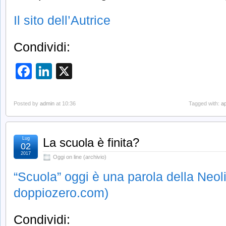
Il sito dell’Autrice
Condividi:
Facebook
LinkedIn
X
Posted by
admin
at 10:36
Tagged with:
a
Lug
La scuola è finita?
02
2017
Oggi on line (archivio)
“Scuola” oggi è una parola della Neo
doppiozero.com)
Condividi: