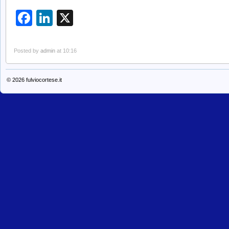
Facebook
LinkedIn
X
Posted by
admin
at 10:16
© 2026
fulviocortese.it