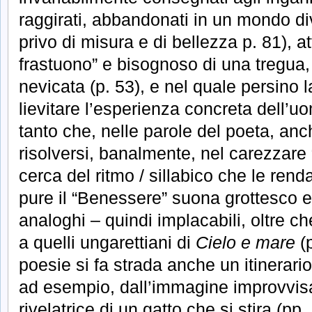
raggirati, abbandonati in un mondo d
privo di misura e di bellezza p. 81), at
frastuono” e bisognoso di una tregua, 
nevicata (p. 53), e nel quale persino 
lievitare l’esperienza concreta dell’uo
tanto che, nelle parole del poeta, an
risolversi, banalmente, nel carezzare 
cerca del ritmo / sillabico che le renda
pure il “Benessere” suona grottesco e 
analoghi – quindi implacabili, oltre ch
a quelli ungarettiani di
Cielo e mare
(p
poesie si fa strada anche un itinerari
ad esempio, dall’immagine improvvisa,
rivelatrice di un gatto che si stira (pp.