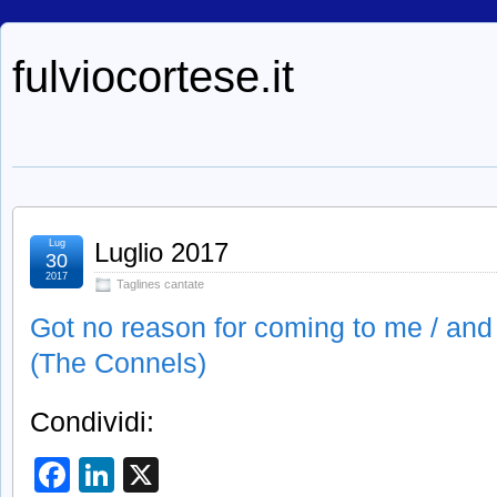
fulviocortese.it
Lug
Luglio 2017
30
2017
Taglines cantate
Got no reason for coming to me / and
(The Connels)
Condividi:
Facebook
LinkedIn
X