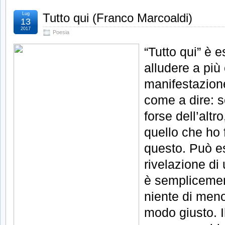
Lug
Tutto qui (Franco Marcoaldi)
13
2017
Poesia
“Tutto qui” è 
alludere a più
manifestazione
come a dire: s
forse dell’altr
quello che ho 
questo. Può es
rivelazione di
è semplicement
niente di meno
modo giusto. Il