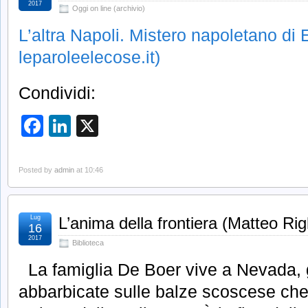
2017
Oggi on line (archivio)
L’altra Napoli. Mistero napoletano d
leparoleelecose.it)
Condividi:
Facebook
LinkedIn
X
Posted by
admin
at 10:46
Lug
L’anima della frontiera (Matteo Rig
16
2017
Biblioteca
La famiglia De Boer vive a Nevada,
abbarbicate sulle balze scoscese che 