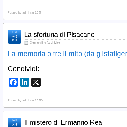
Posted by
admin
at 16:54
Lug
La sfortuna di Pisacane
30
2017
Oggi on line (archivio)
La memoria oltre il mito (da glistatige
Condividi:
Facebook
LinkedIn
X
Posted by
admin
at 16:50
Lug
Il mistero di Ermanno Rea
23