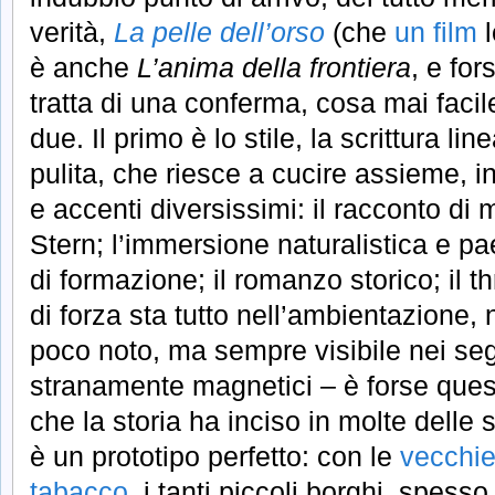
verità,
La pelle dell’orso
(che
un film
l
è anche
L’anima della frontiera
, e for
tratta di una conferma, cosa mai facile
due. Il primo è lo stile, la scrittura li
pulita, che riesce a cucire assieme, 
e accenti diversissimi: il racconto di
Stern; l’immersione naturalistica e pa
di formazione; il romanzo storico; il thr
di forza sta tutto nell’ambientazione, 
poco noto, ma sempre visibile nei segn
stranamente magnetici – è forse quest
che la storia ha inciso in molte delle 
è un prototipo perfetto: con le
vecchie
tabacco
, i tanti piccoli borghi, spess