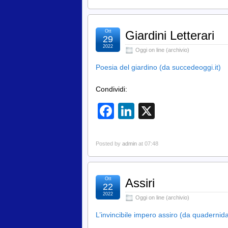
Ott
Giardini Letterari
29
2022
Oggi on line (archivio)
Poesia del giardino (da succedeoggi.it)
Condividi:
Facebook
LinkedIn
X
Posted by
admin
at 07:48
Ott
Assiri
22
2022
Oggi on line (archivio)
L’invincibile impero assiro (da quadernida