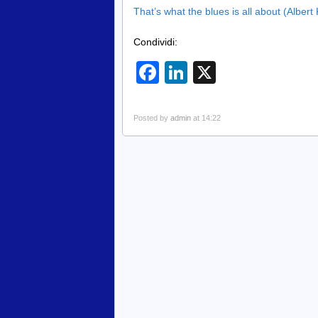
That’s what the blues is all about (Albert 
Condividi:
Facebook
LinkedIn
X
Posted by
admin
at 14:22