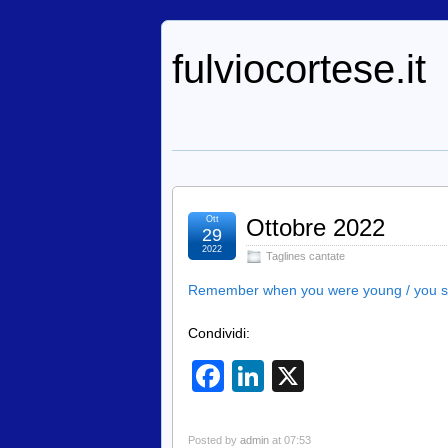
fulviocortese.it
Ott
Ottobre 2022
29
2022
Taglines cantate
Remember when you were young / you sho
Condividi:
Facebook
LinkedIn
X
Posted by
admin
at 07:53