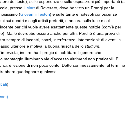
uratore del testo); sulle esperienze e sulle esposizioni più importanti (si
cola, presso il
Mart
di Rovereto, dove ho visto un Frangi per la
amosissimo (
Giovanni Testori
) e sulle tante e notevoli conoscenze
 sui quadri e sugli artisti preferiti; e ancora sulla luce e sul
incente per chi vuole avere esattamente queste notizie (com’è per
go
). Ma lo dovrebbe essere anche per altri. Perché è una prova di
tra sempre di incontri, spazi, interferenze, intersezioni: di eventi in
 passo ulteriore e motiva la buona riuscita dello
studium
,
intervista, inoltre, ha il pregio di nobilitare il genere che
oro montaggio illuminano vie d’accesso altrimenti non praticabili. E
rici, è lezione di non poco conto. Detto sommessamente, al termine
potrebbero guadagnare qualcosa.
cati
)
.com)