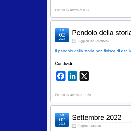
Posted by
admin
at 09:41
Ott
Pendolo della stori
02
2022
Oggi on line (archivio)
Il pendolo della storia non finisce di osci
Condividi:
Facebook
LinkedIn
X
Posted by
admin
at 14:38
Ott
Settembre 2022
02
2022
Taglines cantate