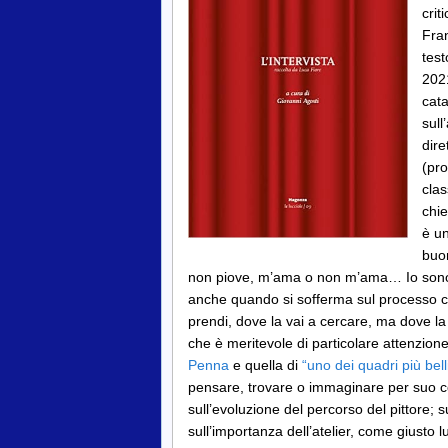
crit
Fra
test
2021
cata
sull
dire
(pro
clas
chie
è u
buon
non piove, m’ama o non m’ama… Io sono co
anche quando si sofferma sul processo cr
prendi, dove la vai a cercare, ma dove la p
che è meritevole di particolare attenzione
Penna
e quella di
“uno dei quadri più bel
pensare, trovare o immaginare per suo co
sull’evoluzione del percorso del pittore; su
sull’importanza dell’atelier, come giusto l