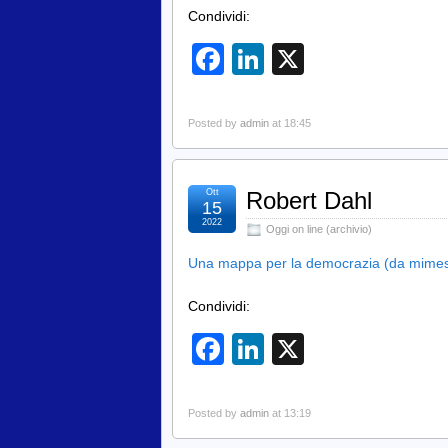
Condividi:
Facebook
LinkedIn
X
Posted by
admin
at 18:45
Ott
Robert Dahl
15
2022
Oggi on line (archivio)
Una mappa per la democrazia (da mimesis
Condividi:
Facebook
LinkedIn
X
Posted by
admin
at 13:19