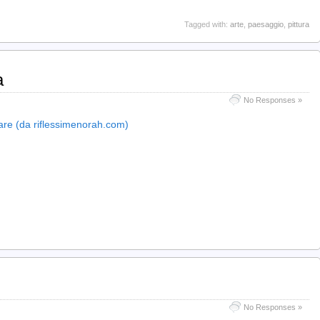
Tagged with:
arte
,
paesaggio
,
pittura
a
No Responses »
llare (da riflessimenorah.com)
No Responses »