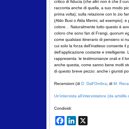
critico di fiducia (che altri non è che il c
racconta anche di quella, a suo modo pic
prima volta); sulla relazione con lo zio f
(Aldo Busi o Alda Merini, ad esempio); e poi
colore… Naturalmente tutto questo è avv
coloro che sono fan di Frangi,
quorum e
come qualsiasi itinerario di pensiero si nu
cui solo la forza dell’inatteso consente il
dell’applicazione costante e intelligente. L’
rappresenta: le testimonianze orali e il l
anche questa, come sanno bene molti sto
di questo breve pezzo: anche i giuristi 
Recensioni (di
D. Dall’Ombra
; di
M. Recal
Un’intervista all’intervistatore (da artslife
Condividi:
Facebook
LinkedIn
X