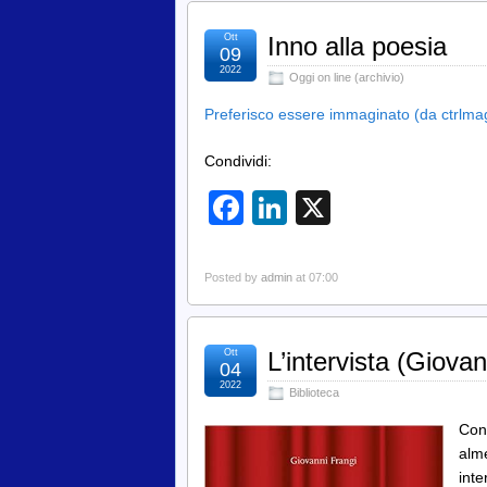
Ott
Inno alla poesia
09
2022
Oggi on line (archivio)
Preferisco essere immaginato (da ctrlmag
Condividi:
Facebook
LinkedIn
X
Posted by
admin
at 07:00
Ott
L’intervista (Giovan
04
2022
Biblioteca
Con 
alme
inte