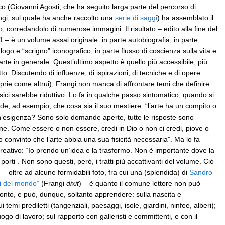
ico (Giovanni Agosti, che ha seguito larga parte del percorso di
ngi, sul quale ha anche raccolto una
serie di saggi
) ha assemblato il
o, corredandolo di numerose immagini. Il risultato – edito alla fine del
 – è un volume assai originale: in parte autobiografia; in parte
logo e “scrigno” iconografico; in parte flusso di coscienza sulla vita e
’arte in generale. Quest’ultimo aspetto è quello più accessibile, più
tto. Discutendo di influenze, di ispirazioni, di tecniche e di opere
prie come altrui), Frangi non manca di affrontare temi che definire
sici sarebbe riduttivo. Lo fa in qualche passo sintomatico, quando si
de, ad esempio, che cosa sia il suo mestiere: “l’arte ha un compito o
n’esigenza? Sono solo domande aperte, tutte le risposte sono
e. Come essere o non essere, credi in Dio o non ci credi, piove o
nvinto che l’arte abbia una sua fisicità necessaria”. Ma lo fa
eativo: “Io prendo un’idea e la trasformo. Non è importante dove la
orti”. Non sono questi, però, i tratti più accattivanti del volume. Ciò
 – oltre ad alcune formidabili foto, fra cui una (splendida) di
Sandro
li del mondo”
(Frangi
dixit
) – è quanto il comune lettore non può
nto, e può, dunque, soltanto apprendere: sulla nascita e
i temi prediletti (tangenziali, paesaggi, isole, giardini, ninfee, alberi);
uogo di lavoro; sul rapporto con galleristi e committenti, e con il