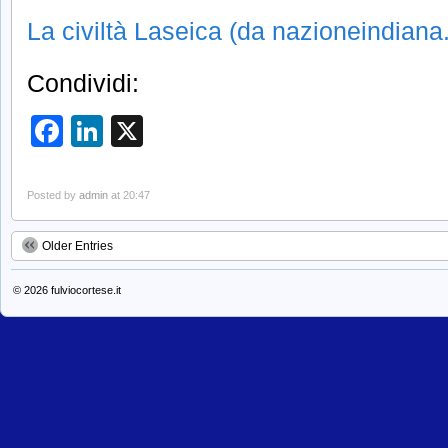
La civiltà Laseica (da nazioneindian
Condividi:
Facebook
LinkedIn
X
Posted by
admin
at 20:47
Older Entries
© 2026
fulviocortese.it