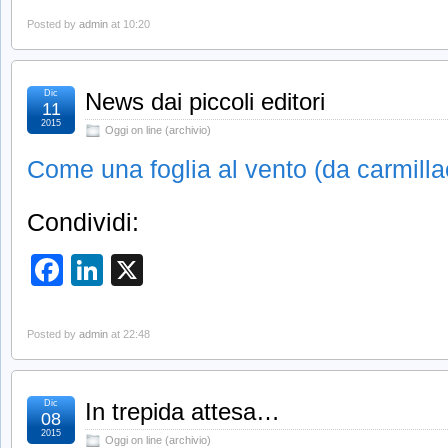
Posted by
admin
at 10:20
Dic
News dai piccoli editori
11
2015
Oggi on line (archivio)
Come una foglia al vento (da carmill
Condividi:
Facebook
LinkedIn
X
Posted by
admin
at 22:48
Dic
In trepida attesa…
08
2015
Oggi on line (archivio)