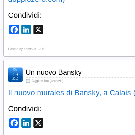
Condividi:
Facebook
LinkedIn
X
Posted by
admin
at 12:19
Dic
Un nuovo Bansky
13
2015
Oggi on line (archivio)
Il nuovo murales di Bansky, a Calais (d
Condividi:
Facebook
LinkedIn
X