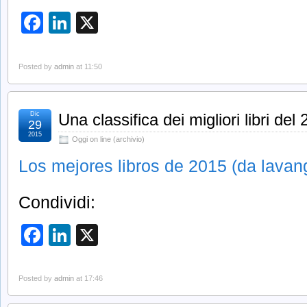
Facebook
LinkedIn
X
Posted by
admin
at 11:50
Dic
Una classifica dei migliori libri del
29
2015
Oggi on line (archivio)
Los mejores libros de 2015 (da lava
Condividi:
Facebook
LinkedIn
X
Posted by
admin
at 17:46