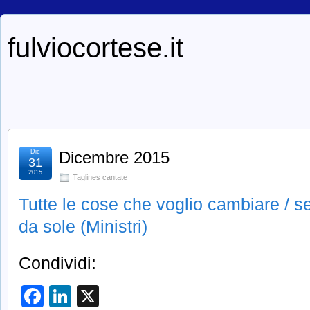
fulviocortese.it
Dic
Dicembre 2015
31
2015
Taglines cantate
Tutte le cose che voglio cambiare / 
da sole (Ministri)
Condividi:
Facebook
LinkedIn
X