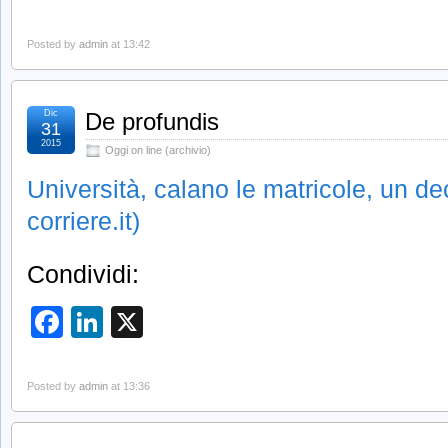
Posted by
admin
at 13:42
Dic
De profundis
31
2015
Oggi on line (archivio)
Università, calano le matricole, un de
corriere.it)
Condividi:
Facebook
LinkedIn
X
Posted by
admin
at 13:36