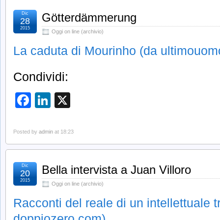
Dic
Götterdämmerung
28
2015
Oggi on line (archivio)
La caduta di Mourinho (da ultimouo
Condividi:
Facebook
LinkedIn
X
Posted by
admin
at 18:23
Dic
Bella intervista a Juan Villoro
20
2015
Oggi on line (archivio)
Racconti del reale di un intellettuale t
doppiozero.com)