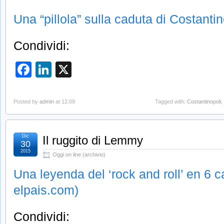
Una “pillola” sulla caduta di Costantin
Condividi:
Facebook
LinkedIn
X
Posted by
admin
at 12:09
Tagged with:
Costantinopoli
,
Dic
Il ruggito di Lemmy
30
2015
Oggi on line (archivio)
Una leyenda del ‘rock and roll’ en 6 
elpais.com)
Condividi: