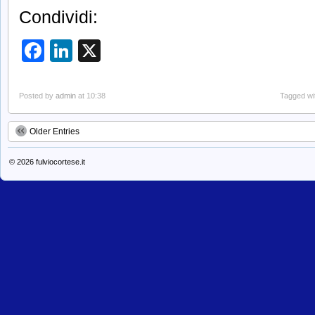
Condividi:
Facebook
LinkedIn
X
Posted by
admin
at 10:38
Tagged wi
Older Entries
© 2026
fulviocortese.it