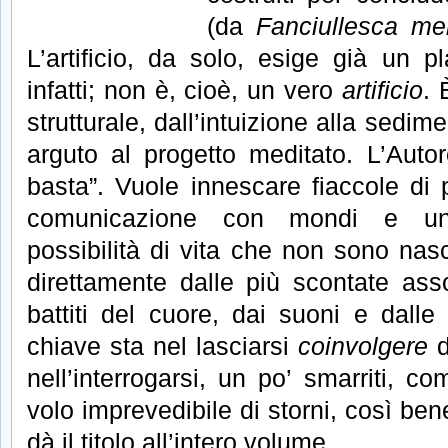
(da
Fanciullesca me
L’artificio, da solo, esige già un 
infatti; non è, cioè, un vero
artificio
. 
strutturale, dall’intuizione alla sedi
arguto al progetto meditato. L’Auto
basta”. Vuole innescare fiaccole di p
comunicazione con mondi e univ
possibilità di vita che non sono nas
direttamente dalle più scontate as
battiti del cuore, dai suoni e dalle
chiave sta nel lasciarsi
coinvolgere
d
nell’interrogarsi, un po’ smarriti, 
volo imprevedibile di storni, così be
dà il titolo all’intero volume.