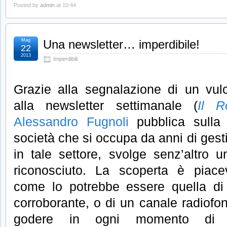
Posted by
admin
at 10:44
Mag
Una newsletter… imperdibile!
22
2013
Imperdibili
Grazie alla segnalazione di un vul
alla newsletter settimanale (
Il R
Alessandro Fugnoli
pubblica sul
società che si occupa da anni di gest
in tale settore, svolge senz’altro 
riconosciuto. La scoperta è piace
come lo potrebbe essere quella di 
corroborante, o di un canale radiofon
godere in ogni momento di 