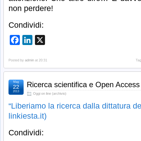
non perdere!
Condividi:
Facebook
LinkedIn
X
Posted by
admin
at 20:31
Tag
Mag
Ricerca scientifica e Open Access
22
2013
Oggi on line (archivio)
“Liberiamo la ricerca dalla dittatura del
linkiesta.it)
Condividi: