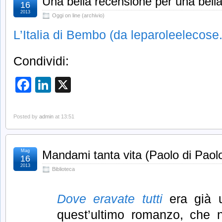
Una bella recensione per una bell
16
2013
Oggi on line (archivio)
L’Italia di Bembo (da leparoleelecose.
Condividi:
Facebook
LinkedIn
X
Posted by
admin
at 13:51
Mag
Mandami tanta vita (Paolo di Paol
16
2013
Biblioteca
Dove eravate tutti
era già 
quest’ultimo romanzo, che 