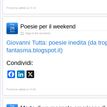
Posted by
admin
at 21:16
Mag
Poesie per il weekend
26
2013
Oggi on line (archivio)
Giovanni Tutta: poesie inedita (da tro
fantasma.blogspot.it)
Condividi:
Facebook
LinkedIn
X
Posted by
admin
at 14:06
Mag