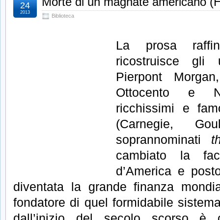
Morte di un magnate americano (H
24
2013
Biblioteca
La prosa raffi
ricostruisce gli
Pierpont Morga
Ottocento e No
ricchissimi e fam
(Carnegie, Goul
soprannominati
t
cambiato la fac
d’America e posto
diventata la grande finanza mondial
fondatore di quel formidabile sistema 
dall’inizio del secolo scorso è 