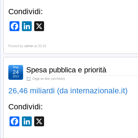
Condividi:
Facebook
LinkedIn
X
Posted by
admin
at 20:16
Mag
Spesa pubblica e priorità
24
2013
Oggi on line (archivio)
26,46 miliardi (da internazionale.it)
Condividi:
Facebook
LinkedIn
X