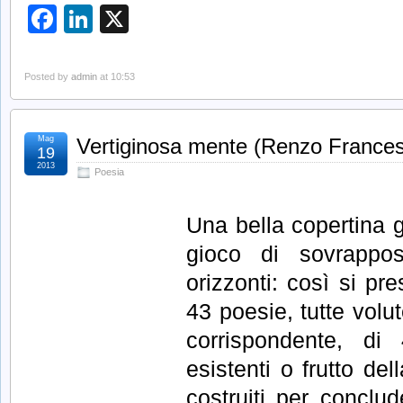
Facebook
LinkedIn
X
Posted by
admin
at 10:53
Mag
Vertiginosa mente (Renzo Francesc
19
2013
Poesia
Una bella copertina g
gioco di sovrappos
orizzonti: così si pr
43 poesie, tutte volu
corrispondente, di
esistenti o frutto del
costruiti per conclu