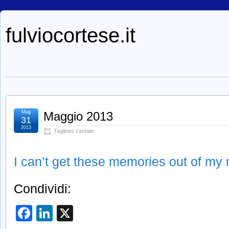
fulviocortese.it
Mag
Maggio 2013
31
2013
Taglines cantate
I can’t get these memories out of my
Condividi:
Facebook
LinkedIn
X