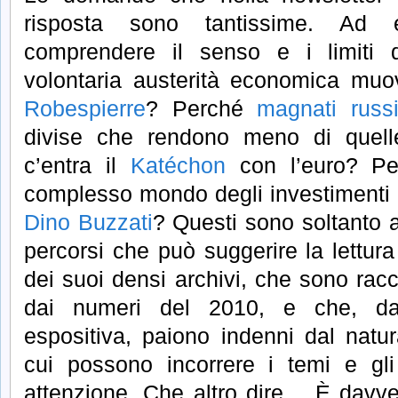
risposta sono tantissime. Ad 
comprendere il senso e i limiti 
volontaria austerità economica m
Robespierre
? Perché
magnati russ
divise che rendono meno di quell
c’entra il
Katéchon
con l’euro? Per
complesso mondo degli investimenti 
Dino Buzzati
? Questi sono soltanto a
percorsi che può suggerire la lettur
dei suoi densi archivi, che sono racco
dai numeri del 2010, e che, da
espositiva, paiono indenni dal natu
cui possono incorrere i temi e gli 
attenzione. Che altro dire… È davv