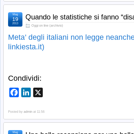
Mag
Quando le statistiche si fanno “di
19
2013
Oggi on line (archivio)
Meta’ degli italiani non legge neanche
linkiesta.it)
Condividi:
Facebook
LinkedIn
X
Posted by
admin
at 11:56
Mag