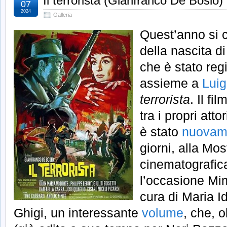
Il terrorista (Gianfranco De Bosio)
07
2024
Galleria
Quest’anno si c
della nascita d
che è stato reg
assieme a
Luig
terrorista
. Il fi
tra i propri att
è stato
nuovame
giorni, alla Mos
cinematografic
l’occasione Mi
cura di Maria I
Ghigi, un interessante
volume
, che, o