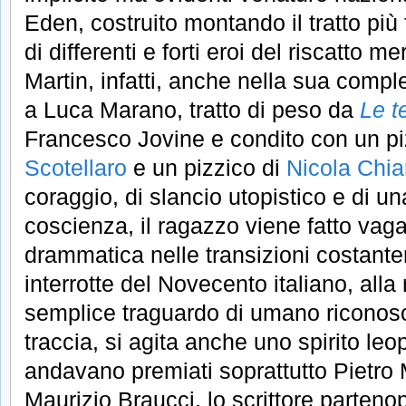
Eden, costruito montando il tratto più
di differenti e forti eroi del riscatto m
Martin, infatti, anche nella sua compl
a Luca Marano, tratto di peso da
Le t
Francesco Jovine e condito con un pi
Scotellaro
e un pizzico di
Nicola Chi
coraggio, di slancio utopistico e di u
coscienza, il ragazzo viene fatto vag
drammatica nelle transizioni costant
interrotte del Novecento italiano, alla 
semplice traguardo di umano riconosc
traccia, si agita anche uno spirito le
andavano premiati soprattutto Pietro Ma
Maurizio Braucci, lo scrittore parten