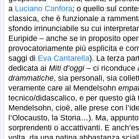
a
Luciano Canfora
; o quello sul conte
classica, che è funzionale a rammen
sfondo irrinunciabile su cui interpret
Euripide – anche se in proposito ope
provocatoriamente più esplicita e con
saggi di
Eva Cantarella
). La terza par
dedicata ai
Miti d’oggi
– ci riconduce
drammatiche
, sia personali, sia colle
veramente care al Mendelsohn
empat
tecnico/didascalico, e per questo già 
Mendelsohn, cioè, alle prese con l’iden
l’Olocausto, la Storia…). Ma, appunto
sorprendenti o accattivanti. E anch’e
volta, da una patina abbastanza scia