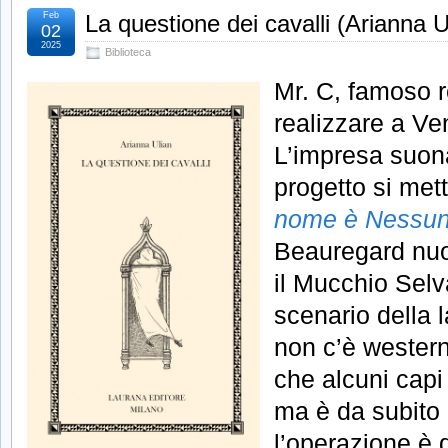
Feb
La questione dei cavalli (Arianna U
02
2025
Biblioteca
Mr. C, famoso r
realizzare a Ve
L’impresa suona
progetto si met
nome è Nessu
Beauregard nuo
il Mucchio Selv
scenario della l
non c’è western
che alcuni capi 
ma è da subito
l’operazione è di