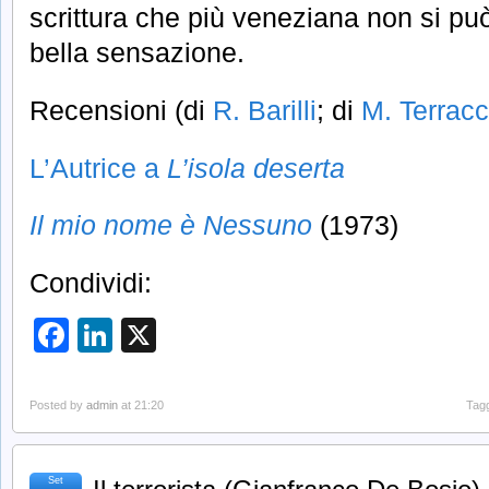
scrittura che più veneziana non si può
bella sensazione.
Recensioni (di
R. Barilli
; di
M. Terrac
L’Autrice a
L’isola deserta
Il mio nome è Nessuno
(1973)
Condividi:
Facebook
LinkedIn
X
Posted by
admin
at 21:20
Tag
Set