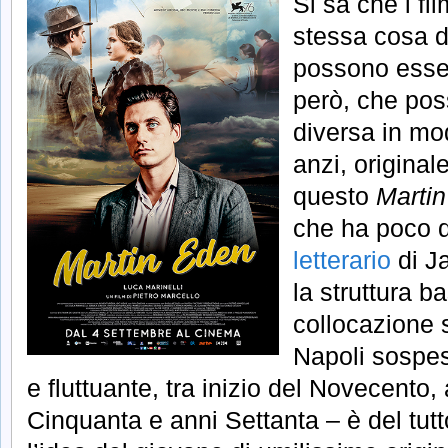
Si sa che i fi
stessa cosa de
possono essere
però, che po
diversa in mo
anzi, original
questo
Marti
che ha poco d
letterario
di J
la struttura b
collocazione 
Napoli sospes
e fluttuante, tra inizio del Novecento,
Cinquanta e anni Settanta – è del tut