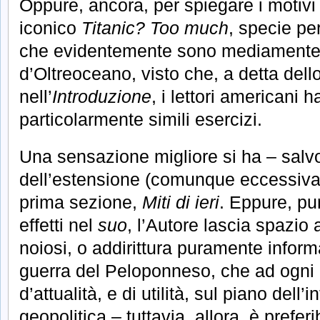
Oppure, ancora, per spiegare i motiv
iconico
Titanic? Too much
, specie per
che evidentemente sono mediamente pi
d’Oltreoceano, visto che, a detta del
nell’
Introduzione
, i lettori americani 
particolarmente simili esercizi.
Una sensazione migliore si ha – salvo
dell’estensione (comunque eccessiva) 
prima sezione,
Miti di ieri
. Eppure, pur
effetti nel
suo
, l’Autore lascia spazio a 
noiosi, o addirittura puramente inform
guerra del Peloponneso, che ad ogni 
d’attualità, e di utilità, sul piano dell’
geopolitica – tuttavia, allora, è prefe