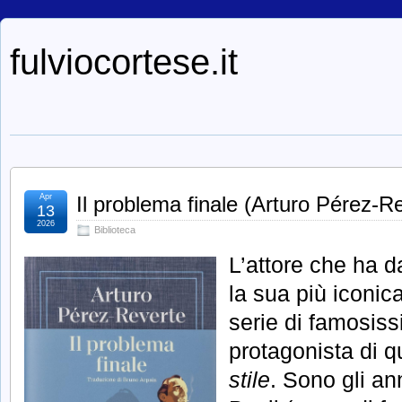
fulviocortese.it
Apr
Il problema finale (Arturo Pérez-R
13
2026
Biblioteca
L’attore che ha 
la sua più iconic
serie di famosis
protagonista di q
stile
. Sono gli a