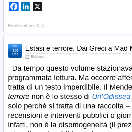
Facebook
LinkedIn
X
Posted by
admin
at 21:06
Lug
Estasi e terrore. Dai Greci a Mad
13
2025
Biblioteca
Da tempo questo volume stazionava t
programmata lettura. Ma occorre affe
tratta di un testo imperdibile. Il Mend
terrore
non è lo stesso di
Un’Odissea
solo perché si tratta di una raccolta – 
recensioni e interventi pubblici o giorn
infatti, non è la disomogeneità (il pr