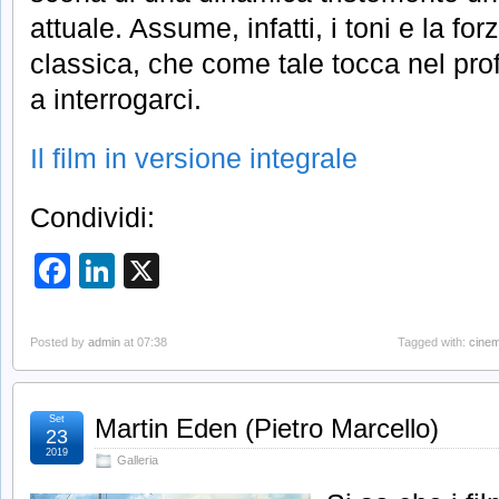
attuale. Assume, infatti, i toni e la fo
classica, che come tale tocca nel pr
a interrogarci.
Il film in versione integrale
Condividi:
Facebook
LinkedIn
X
Posted by
admin
at 07:38
Tagged with:
cine
Set
Martin Eden (Pietro Marcello)
23
2019
Galleria