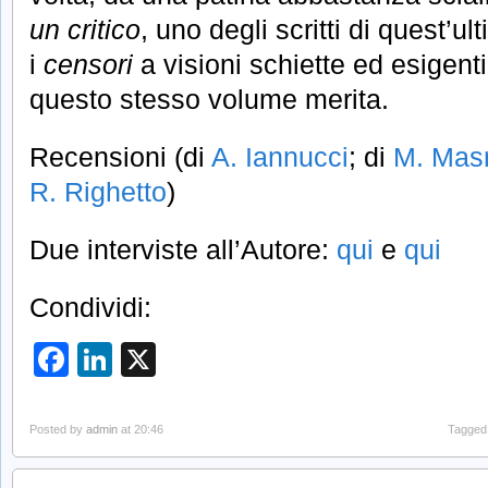
un critico
, uno degli scritti di quest’u
i
censori
a visioni schiette ed esigenti:
questo stesso volume merita.
Recensioni (di
A. Iannucci
; di
M. Mas
R. Righetto
)
Due interviste all’Autore:
qui
e
qui
Condividi:
Facebook
LinkedIn
X
Posted by
admin
at 20:46
Tagged