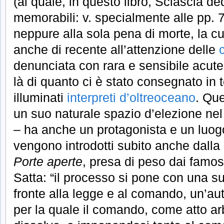
(al quale, in questo libro, Sciascia d
memorabili: v. specialmente alle pp. 7
neppure alla sola pena di morte, la cu
anche di recente all’attenzione delle
denunciata con rara e sensibile acut
là di quanto ci è stato consegnato in 
illuminati
interpreti d’oltreoceano
. Qu
un suo naturale spazio d’elezione ne
– ha anche un protagonista e un luogo 
vengono introdotti subito anche dalla
Porte aperte
, presa di peso dai famo
Satta: “il processo si pone con una s
fronte alla legge e al comando, un’au
per la quale il comando, come atto arbi