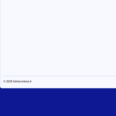
© 2026
fulviocortese.it