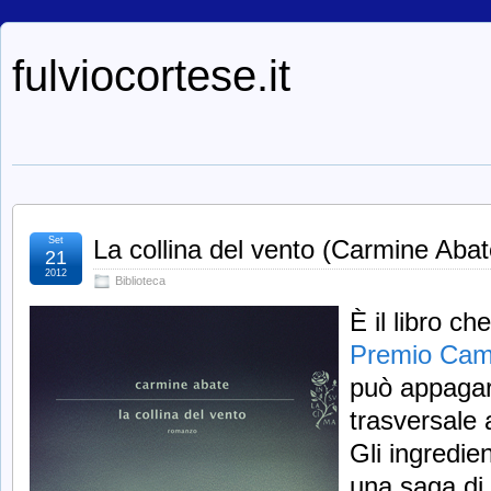
fulviocortese.it
Set
La collina del vento (Carmine Abat
21
2012
Biblioteca
È il libro ch
Premio Camp
può appagare
trasversale a
Gli ingredie
una saga di 