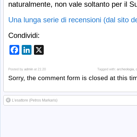
naturalmente, non vale soltanto per il Sud;
Una lunga serie di recensioni (dal sito de
Condividi:
Facebook
LinkedIn
X
Posted by
admin
at 21:20
Tagged with:
archeologia
,
Sorry, the comment form is closed at this ti
L’esattore (Petros Markaris)