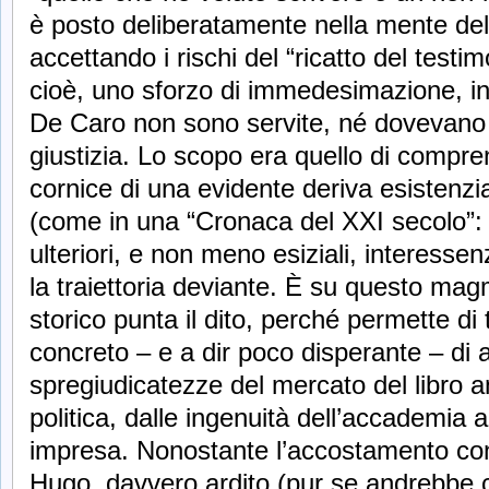
è posto deliberatamente nella mente de
accettando i rischi del “ricatto del testim
cioè, uno sforzo di immedesimazione, in 
De Caro non sono servite, né dovevano s
giustizia. Lo scopo era quello di compren
cornice di una evidente deriva esistenz
(come in una “Cronaca del XXI secolo”: p.
ulteriori, e non meno esiziali, interess
la traiettoria deviante. È su questo mag
storico punta il dito, perché permette di
concreto – e a dir poco disperante – di a
spregiudicatezze del mercato del libro a
politica, dalle ingenuità dell’accademia a
impresa. Nonostante l’accostamento con 
Hugo, davvero ardito (pur se andrebbe