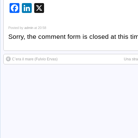
Facebook
LinkedIn
X
Posted by
admin
at 20:58
Sorry, the comment form is closed at this ti
C’era il mare (Fulvio Ervas)
Una stra