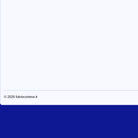
© 2026
fulviocortese.it