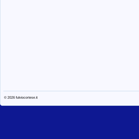
© 2026
fulviocortese.it