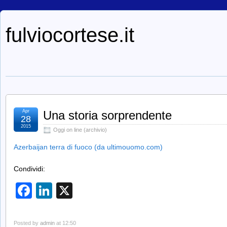
fulviocortese.it
Apr
Una storia sorprendente
28
2015
Oggi on line (archivio)
Azerbaijan terra di fuoco (da ultimouomo.com)
Condividi:
Facebook
LinkedIn
X
Posted by
admin
at 12:50