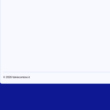
© 2026
fulviocortese.it