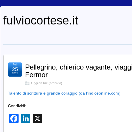
fulviocortese.it
Feb
Pellegrino, chierico vagante, viagg
25
Fermor
2015
Oggi on line (archivio)
Talento di scrittura e grande coraggio (da l’indiceonline.com)
Condividi:
Facebook
LinkedIn
X