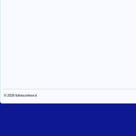
© 2026
fulviocortese.it