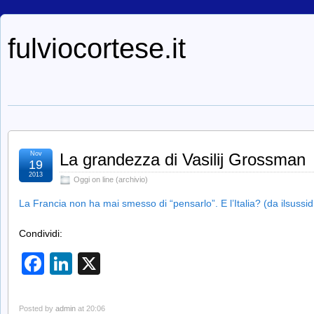
fulviocortese.it
Nov
La grandezza di Vasilij Grossman
19
2013
Oggi on line (archivio)
La Francia non ha mai smesso di “pensarlo”. E l’Italia? (da ilsussid
Condividi:
Facebook
LinkedIn
X
Posted by
admin
at 20:06