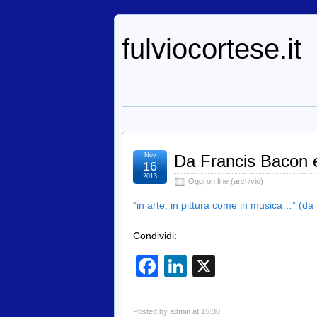
fulviocortese.it
Nov
Da Francis Bacon e
16
2013
Oggi on line (archivio)
“in arte, in pittura come in musica…” (da
Condividi:
Facebook
LinkedIn
X
Posted by
admin
at 15:30