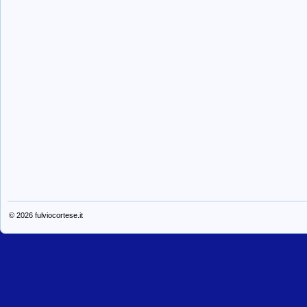
© 2026
fulviocortese.it