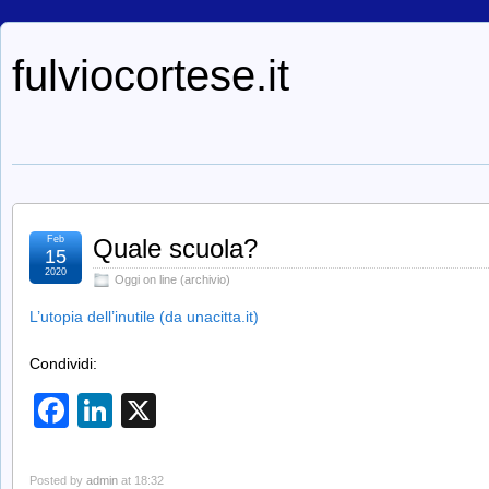
fulviocortese.it
Feb
Quale scuola?
15
2020
Oggi on line (archivio)
L’utopia dell’inutile (da unacitta.it)
Condividi:
Facebook
LinkedIn
X
Posted by
admin
at 18:32