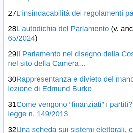
27
L’insindacabilità dei regolamenti p
28
L’autodichia del Parlamento
(v. an
65/2024
)
29
Il Parlamento nel disegno della Co
nel sito della Camera…
30
Rappresentanza e divieto del mand
lezione di Edmund Burke
31
Come vengono “finanziati” i partiti? 
legge n. 149/2013
32
Una scheda sui sistemi elettorali, c