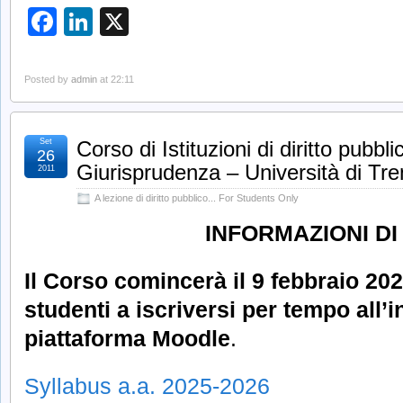
Facebook
LinkedIn
X
Posted by
admin
at 22:11
Set
Corso di Istituzioni di diritto pubbl
26
Giurisprudenza – Università di Tre
2011
A lezione di diritto pubblico... For Students Only
INFORMAZIONI DI
Il Corso comincerà il 9 febbraio 20
studenti a iscriversi per tempo all’i
piattaforma Moodle
.
Syllabus a.a. 2025-2026