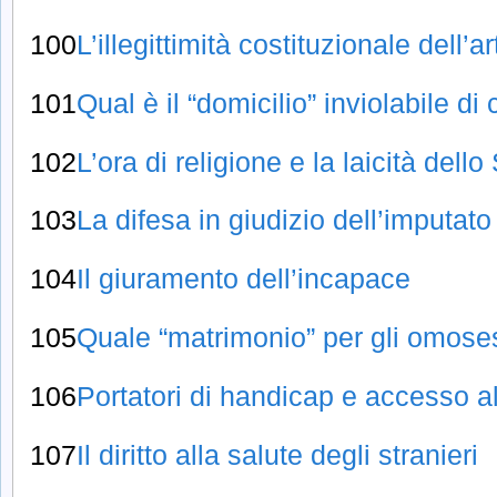
100
L’illegittimità costituzionale dell’ar
101
Qual è il “domicilio” inviolabile di 
102
L’ora di religione e la laicità dello
103
La difesa in giudizio dell’imputat
104
Il giuramento dell’incapace
105
Quale “matrimonio” per gli omose
106
Portatori di handicap e accesso al
107
Il diritto alla salute degli stranieri