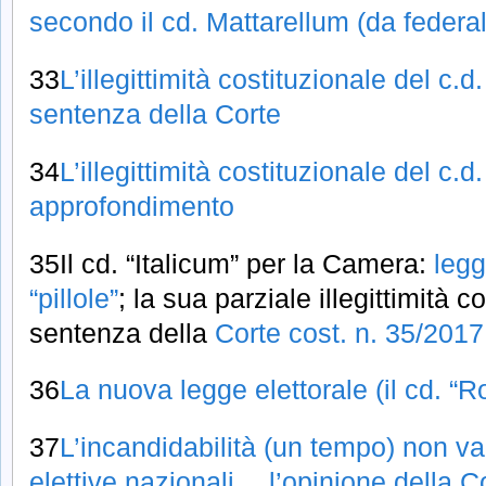
secondo il cd. Mattarellum (da federali
33
L’illegittimità costituzionale del c.d
sentenza della Corte
34
L’illegittimità costituzionale del c.d
approfondimento
35Il cd. “Italicum” per la Camera:
legg
“pillole”
; la sua parziale illegittimità c
sentenza della
Corte cost. n. 35/2017
36
La nuova legge elettorale (il cd. “R
37
L’incandidabilità (un tempo) non va
elettive nazionali… l’opinione della C