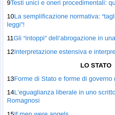
9
Testi unici e oneri procedimentali: qu
10
La semplificazione normativa: “tagl
leggi”!
11
Gli “intoppi” dell’abrogazione in un
12
Interpretazione estensiva e interpr
LO STATO
13
Forme di Stato e forme di governo
14
L’eguaglianza liberale in uno scrit
Romagnosi
15
If men were angels…