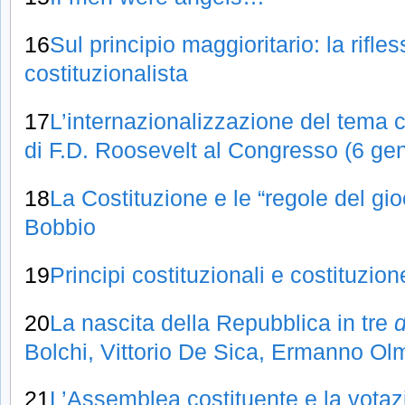
16
Sul principio maggioritario: la rifl
costituzionalista
17
L’internazionalizzazione del tema co
di F.D. Roosevelt al Congresso (6 ge
18
La Costituzione e le “regole del gio
Bobbio
19
Principi costituzionali e costituzi
20
La nascita della Repubblica in tre
d
Bolchi, Vittorio De Sica, Ermanno Ol
21
L’Assemblea costituente e la votazi