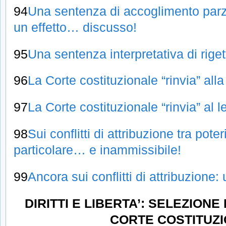
94
Una sentenza di accoglimento parzi
un effetto… discusso!
95
Una sentenza interpretativa di riget
96
La Corte costituzionale “rinvia” alla
97
La Corte costituzionale “rinvia” al l
98
Sui conflitti di attribuzione tra pote
particolare… e inammissibile!
99
Ancora sui conflitti di attribuzione
DIRITTI E LIBERTA’: SELEZION
CORTE COSTITUZ