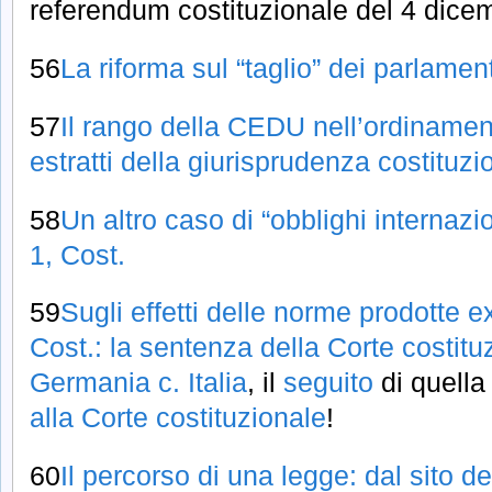
referendum costituzionale del 4 dice
56
La riforma sul “taglio” dei parlamen
57
Il rango della CEDU nell’ordinament
estratti della giurisprudenza costituzi
58
Un altro caso di “obblighi internazi
1, Cost.
59
Sugli effetti delle norme prodotte 
Cost.: la sentenza della Corte costitu
Germania c. Italia
, il
seguito
di quell
alla Corte costituzionale
!
60
Il percorso di una legge: dal sito 