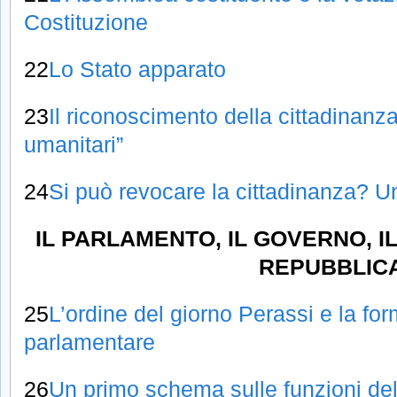
Costituzione
22
Lo Stato apparato
23
Il riconoscimento della cittadinanza
umanitari”
24
Si può revocare la cittadinanza? U
IL PARLAMENTO, IL GOVERNO, I
REPUBBLIC
25
L’ordine del giorno Perassi e la fo
parlamentare
26
Un primo schema sulle funzioni de