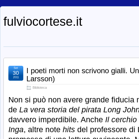
fulviocortese.it
Set
I poeti morti non scrivono gialli. Un
30
Larsson)
2011
Biblioteca
Non si può non avere grande fiducia ne
de
La vera storia del pirata Long John
davvero imperdibile. Anche
Il cerchio
Inga
, altre note
hits
del professore di