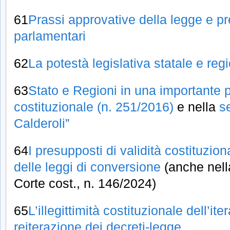
61
Prassi approvative della legge e pr
parlamentari
62
La potestà legislativa statale e re
63
Stato e Regioni in una importante 
costituzionale (n. 251/2016)
e nella
s
Calderoli”
64
I presupposti di validità costituzion
delle leggi di conversione
(anche nell
Corte cost., n. 146/2024)
65
L’illegittimità costituzionale dell’it
reiterazione dei decreti-legge