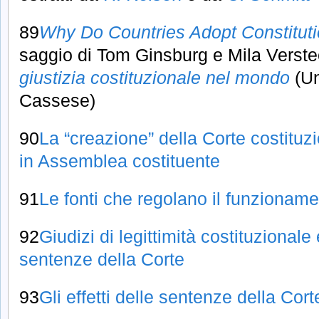
89
Why Do Countries Adopt Constitut
saggio di Tom Ginsburg e Mila Verst
giustizia costituzionale nel mondo
(Un
Cassese)
90
La “creazione” della Corte costituzio
in Assemblea costituente
91
Le fonti che regolano il funzioname
92
Giudizi di legittimità costituzionale 
sentenze della Corte
93
Gli effetti delle sentenze della Cort