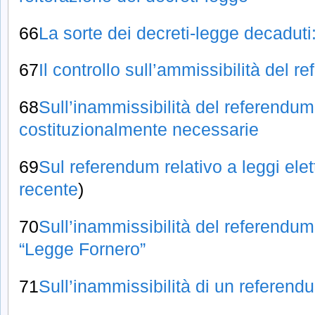
66
La sorte dei decreti-legge decadut
67
Il controllo sull’ammissibilità del 
68
Sull’inammissibilità del referendum
costituzionalmente necessarie
69
Sul referendum relativo a leggi elett
recente
)
70
Sull’inammissibilità del referendum
“Legge Fornero”
71
Sull’inammissibilità di un referend