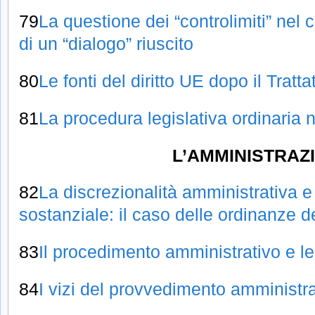
79
La questione dei “controlimiti” nel c
di un “dialogo” riuscito
80
Le fonti del diritto UE dopo il Trat
81
La procedura legislativa ordinaria
L’AMMINISTRAZ
82
La discrezionalità amministrativa e i
sostanziale: il caso delle ordinanze d
83
Il procedimento amministrativo e le
84
I vizi del provvedimento amministr