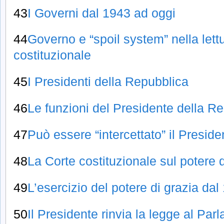
43
I Governi dal 1943 ad oggi
44
Governo e “spoil system” nella lett
costituzionale
45
I Presidenti della Repubblica
46
Le funzioni del Presidente della R
47
Può essere “intercettato” il Presid
48
La Corte costituzionale sul potere d
49
L’esercizio del potere di grazia da
50
Il Presidente rinvia la legge al Pa