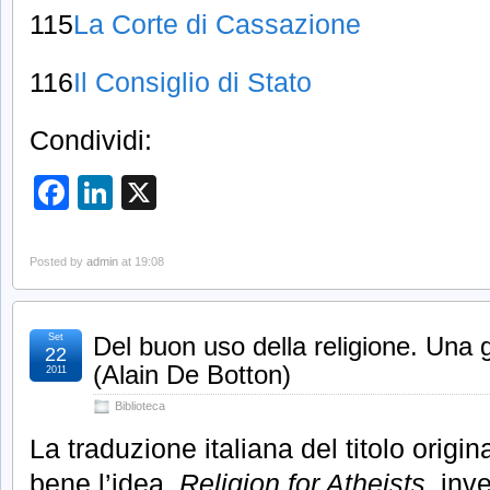
115
La Corte di Cassazione
116
Il Consiglio di Stato
Condividi:
Facebook
LinkedIn
X
Posted by
admin
at 19:08
Set
Del buon uso della religione. Una g
22
(Alain De Botton)
2011
Biblioteca
La traduzione italiana del titolo origi
bene l’idea.
Religion for Atheists
, inv