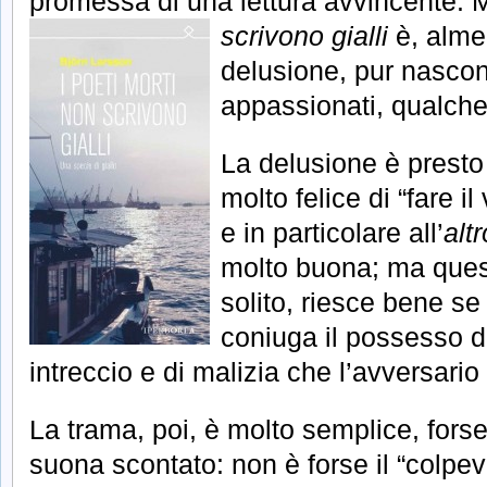
promessa di una lettura avvincente.
scrivono gialli
è, alme
delusione, pur nascon
appassionati, qualche
La delusione è presto 
molto felice di “fare il
e in particolare all’
altr
molto buona; ma quest
solito, riesce bene se 
coniuga il possesso de
intreccio e di malizia che l’avversario
La trama, poi, è molto semplice, forse
suona scontato: non è forse il “colpev