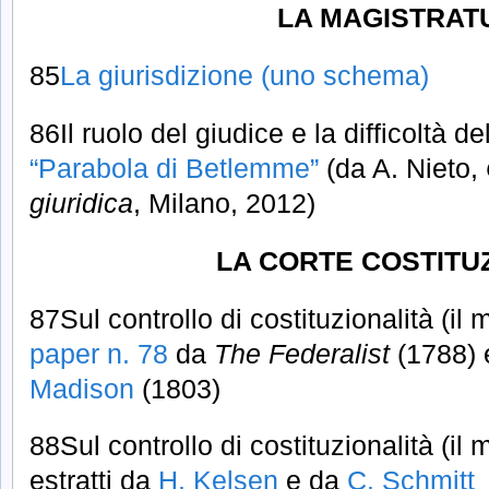
LA MAGISTRAT
85
La giurisdizione (uno schema)
86Il ruolo del giudice e la difficoltà de
“Parabola di Betlemme”
(da A. Nieto,
giuridica
, Milano, 2012)
LA CORTE COSTITU
87Sul controllo di costituzionalità (il 
paper n. 78
da
The Federalist
(1788) 
Madison
(1803)
88Sul controllo di costituzionalità (il 
estratti da
H. Kelsen
e da
C. Schmitt