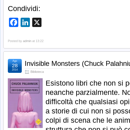
Condividi:
Facebook
LinkedIn
X
Posted by
admin
at 13:22
Ago
Invisible Monsters (Chuck Palahni
28
2014
Biblioteca
Esistono libri che non si
neanche parzialmente. Non
difficoltà che qualsiasi o
a storie di cui non si posso
colpi di scena che le anim
struttura che non si può c