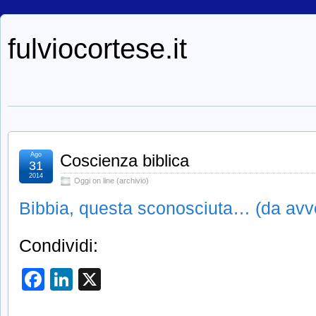
fulviocortese.it
Ago
Coscienza biblica
31
2014
Oggi on line (archivio)
Bibbia, questa sconosciuta… (da avve
Condividi:
Facebook
LinkedIn
X