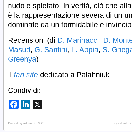
nudo e spietato. In verità, ciò che all
è la rappresentazione severa di un uni
dominate da un formidabile e invincib
Recensioni (di
D. Marinacci
,
D. Monte
Masud
,
G. Santini
,
L. Appia
,
S. Gheg
Greenya
)
Il
fan site
dedicato a Palahniuk
Condividi:
Facebook
LinkedIn
X
Posted by
admin
at 13:49
Tagged with:
c