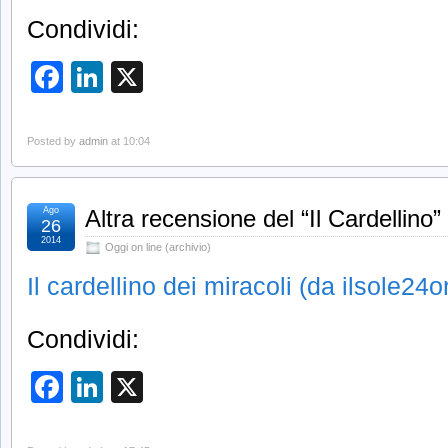
Condividi:
Facebook
LinkedIn
X
Posted by
admin
at 10:04
Ago
Altra recensione del “Il Cardellino”
26
2014
Oggi on line (archivio)
Il cardellino dei miracoli (da ilsole24
Condividi:
Facebook
LinkedIn
X