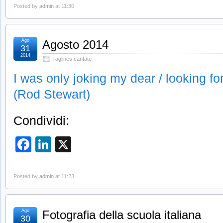
Posted by
admin
at 11:30
Ago
Agosto 2014
31
2014
Taglines cantate
I was only joking my dear / looking fo
(Rod Stewart)
Condividi:
Facebook
LinkedIn
X
Posted by
admin
at 11:23
Ago
Fotografia della scuola italiana
30