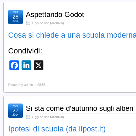
Ago
Aspettando Godot
28
2014
Oggi on line (archivio)
Cosa si chiede a una scuola moderna (
Condividi:
Facebook
LinkedIn
X
Posted by
admin
at 08:56
Ago
Si sta come d’autunno sugli alberi l
27
2014
Oggi on line (archivio)
Ipotesi di scuola (da ilpost.it)