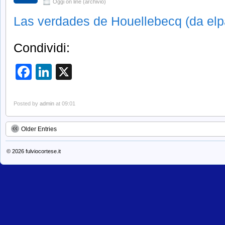
Oggi on line (archivio)
Las verdades de Houellebecq (da elp
Condividi:
Facebook
LinkedIn
X
Posted by
admin
at 09:01
Older Entries
© 2026
fulviocortese.it