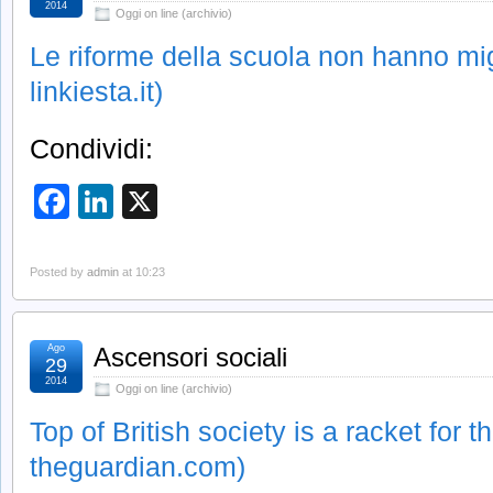
2014
Oggi on line (archivio)
Le riforme della scuola non hanno mig
linkiesta.it)
Condividi:
Facebook
LinkedIn
X
Posted by
admin
at 10:23
Ago
Ascensori sociali
29
2014
Oggi on line (archivio)
Top of British society is a racket for t
theguardian.com)