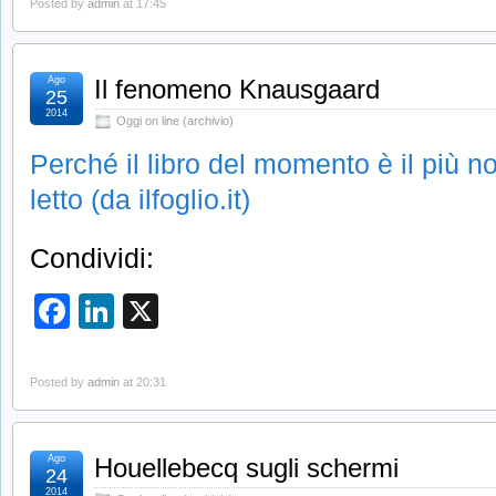
Posted by
admin
at 17:45
Ago
Il fenomeno Knausgaard
25
2014
Oggi on line (archivio)
Perché il libro del momento è il più 
letto (da ilfoglio.it)
Condividi:
Facebook
LinkedIn
X
Posted by
admin
at 20:31
Ago
Houellebecq sugli schermi
24
2014