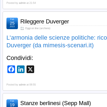
Posted by
admin
at 21:54
Feb
Rileggere Duverger
25
2023
Oggi on line (archivio)
L’armonia delle scienze politiche: ri
Duverger (da mimesis-scenari.it)
Condividi:
Facebook
LinkedIn
X
Posted by
admin
at 08:55
Feb
Stanze berlinesi (Sepp Mall)
19