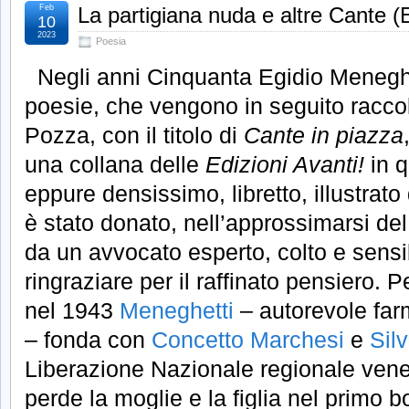
Feb
La partigiana nuda e altre Cante (
10
2023
Poesia
Negli anni Cinquanta Egidio Menegh
poesie, che vengono in seguito raccolte
Pozza, con il titolo di
Cante in piazza
una collana delle
Edizioni Avanti!
in q
eppure densissimo, libretto, illustrat
è stato donato, nell’approssimarsi de
da un avvocato esperto, colto e sens
ringraziare per il raffinato pensiero. P
nel 1943
Meneghetti
– autorevole far
– fonda con
Concetto Marchesi
e
Silv
Liberazione Nazionale regionale vene
perde la moglie e la figlia nel primo