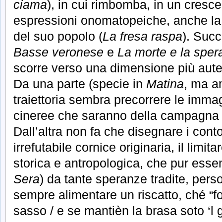
ciama
), in cui rimbomba, in un crescen
espressioni onomatopeiche, anche la 
del suo popolo (
La fresa raspa
). Suc
Basse veronese
e
La morte e la spe
scorre verso una dimensione più aut
Da una parte (specie in
Matina
, ma a
traiettoria sembra precorrere le imma
cineree che saranno della campagna
Dall’altra non fa che disegnare i contor
irrefutabile cornice originaria, il limit
storica e antropologica, che pur ess
Sera
) da tante speranze tradite, perso
sempre alimentare un riscatto, ché “f
sasso / e se mantièn la brasa soto ‘l 