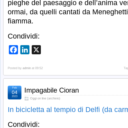
pieghe del paesaggio e dell’anima vene
ormai, da quelli cantati da Meneghett
fiamma.
Condividi:
Facebook
LinkedIn
X
Posted by
admin
at 09:52
Ta
Feb
Impagabile Cioran
04
2023
Oggi on line (archivio)
In bicicletta al tempio di Delfi (da ca
Condividi: