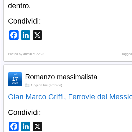
dentro.
Condividi:
Facebook
LinkedIn
X
Posted by
admin
at 22:23
Tagged
Feb
Romanzo massimalista
17
2023
Oggi on line (archivio)
Gian Marco Griffi, Ferrovie del Messi
Condividi:
Facebook
LinkedIn
X