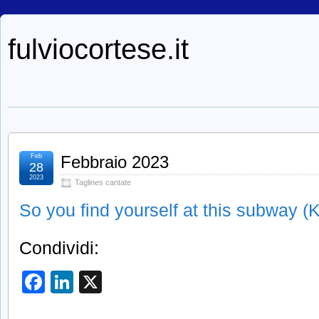
fulviocortese.it
Feb
Febbraio 2023
28
2023
Taglines cantate
So you find yourself at this subway (K
Condividi:
Facebook
LinkedIn
X