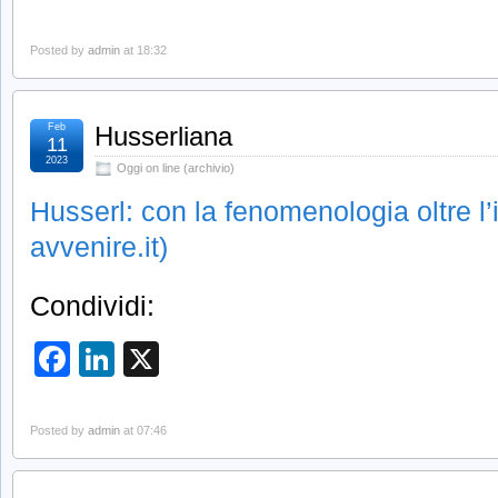
Posted by
admin
at 18:32
Feb
Husserliana
11
2023
Oggi on line (archivio)
Husserl: con la fenomenologia oltre l’
avvenire.it)
Condividi:
Facebook
LinkedIn
X
Posted by
admin
at 07:46