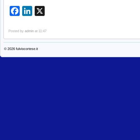
Facebook
LinkedIn
X
Posted by
admin
at 11:47
© 2026
fulviocortese.it