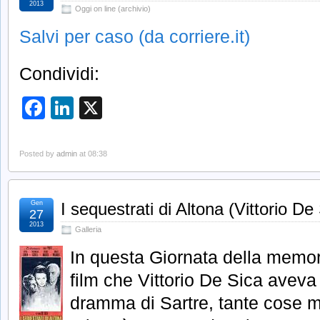
2013
Oggi on line (archivio)
Salvi per caso (da corriere.it)
Condividi:
Facebook
LinkedIn
X
Posted by
admin
at 08:38
Gen
I sequestrati di Altona (Vittorio De
27
2013
Galleria
In questa Giornata della memori
film che Vittorio De Sica aveva
dramma di Sartre, tante cose mi 