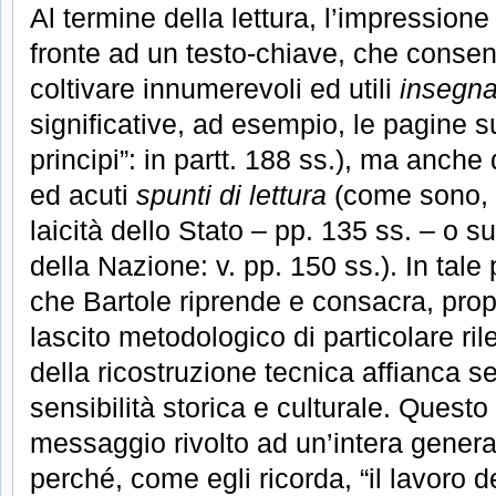
Al termine della lettura, l’impressione f
fronte ad un testo-chiave, che consen
coltivare innumerevoli ed utili
insegn
significative, ad esempio, le pagine su
principi”: in partt. 188 ss.), ma anche 
ed acuti
spunti di lettura
(come sono, a
laicità dello Stato – pp. 135 ss. – o s
della Nazione: v. pp. 150 ss.). In tale 
che Bartole riprende e consacra, propr
lascito metodologico di particolare ril
della ricostruzione tecnica affianca 
sensibilità storica e culturale. Questo è
messaggio rivolto ad un’intera generaz
perché, come egli ricorda, “il lavoro d