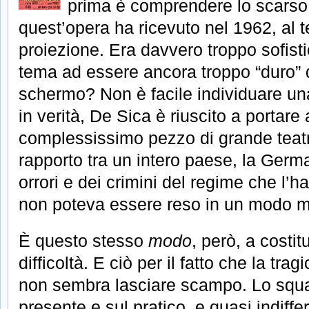
prima è comprendere lo scars
quest’opera ha ricevuto nel 1962, al 
proiezione. Era davvero troppo sofisti
tema ad essere ancora troppo “duro” 
schermo? Non è facile individuare un
in verità, De Sica è riuscito a portare
complessissimo pezzo di grande teatr
rapporto tra un intero paese, la German
orrori e dei crimini del regime che l’h
non poteva essere reso in un modo mi
È questo stesso
modo
, però, a costit
difficoltà. E ciò per il fatto che la trag
non sembra lasciare scampo. Lo squar
presente e sul pratico, e quasi indiff