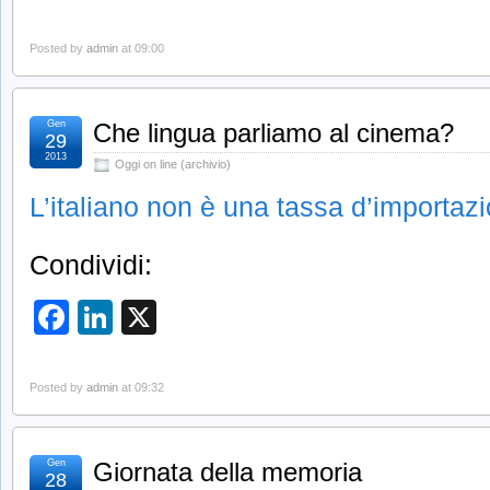
Posted by
admin
at 09:00
Gen
Che lingua parliamo al cinema?
29
2013
Oggi on line (archivio)
L’italiano non è una tassa d’importazio
Condividi:
Facebook
LinkedIn
X
Posted by
admin
at 09:32
Gen
Giornata della memoria
28