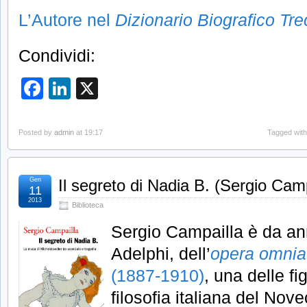
L’Autore nel
Dizionario Biografico Tre
Condividi:
Facebook
LinkedIn
X
Posted by
admin
at 19:17
Tagged wit
Gen
Il segreto di Nadia B. (Sergio Camp
11
2013
Biblioteca
Sergio Campailla è da anni
Adelphi, dell’
opera omnia
(1887-1910)
, una delle fi
filosofia italiana del Nov