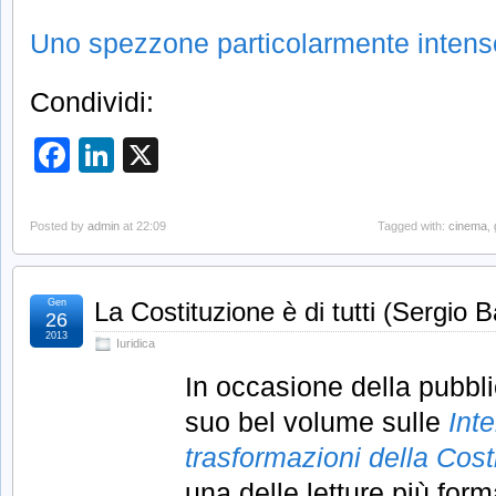
Uno spezzone particolarmente intens
Condividi:
Facebook
LinkedIn
X
Posted by
admin
at 22:09
Tagged with:
cinema
,
Gen
La Costituzione è di tutti (Sergio B
26
2013
Iuridica
In occasione della pubbli
suo bel volume sulle
Inte
trasformazioni della Cos
una delle letture più form