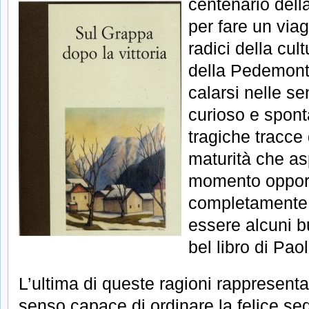
centenario dell
per fare un via
radici della cul
della Pedemont
calarsi nelle s
curioso e spont
tragiche tracce 
maturità che asp
momento opport
completamente.
essere alcuni bu
bel libro di Pao
L’ultima di queste ragioni rappresenta
senso capace di ordinare la felice se