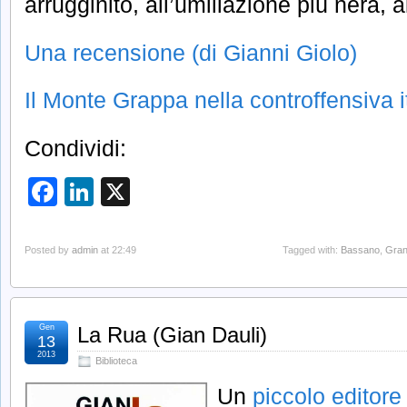
arrugginito, all’umiliazione più nera, 
Una recensione (di Gianni Giolo)
Il Monte Grappa nella controffensiva 
Condividi:
Facebook
LinkedIn
X
Posted by
admin
at 22:49
Tagged with:
Bassano
,
Gran
Gen
La Rua (Gian Dauli)
13
2013
Biblioteca
Un
piccolo editore