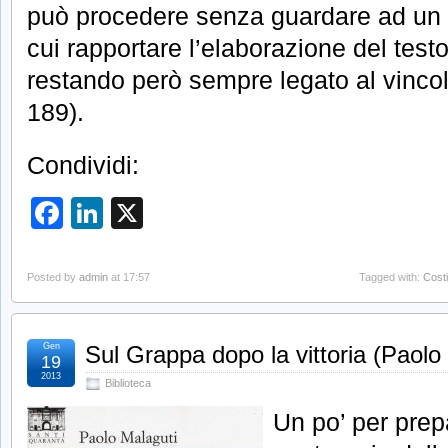
può procedere senza guardare ad un 
cui rapportare l’elaborazione del testo
restando però sempre legato al vincolo
189).
Condividi:
Facebook
LinkedIn
X
Posted by
admin
at 17:57
Tagged with:
Costi
Gen
Sul Grappa dopo la vittoria (Paolo
19
2013
Biblioteca
Un po’ per prep