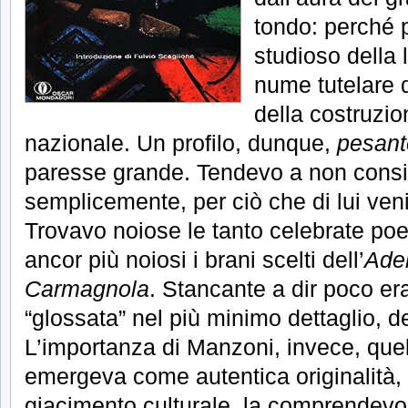
tondo: perché 
studioso della l
nume tutelare 
della costruzion
nazionale. Un profilo, dunque,
pesant
paresse grande. Tendevo a non consid
semplicemente, per ciò che di lui ven
Trovavo noiose le tanto celebrate poe
ancor più noiosi i brani scelti dell’
Adel
Carmagnola
. Stancante a dir poco era
“glossata” nel più minimo dettaglio, d
L’importanza di Manzoni, invece, quel
emergeva come autentica originalità,
giacimento culturale, la comprendev