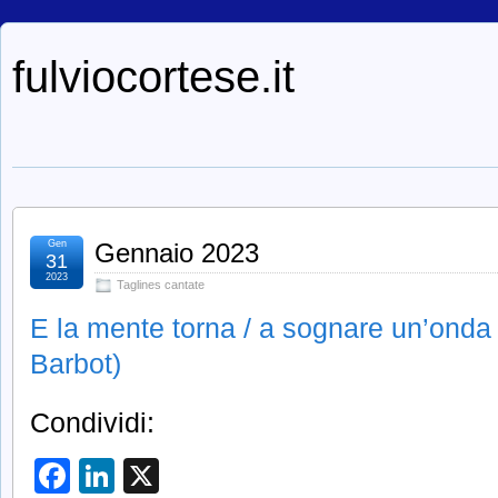
fulviocortese.it
Gen
Gennaio 2023
31
2023
Taglines cantate
E la mente torna / a sognare un’onda
Barbot)
Condividi:
Facebook
LinkedIn
X