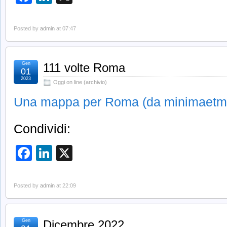
Posted by
admin
at 07:47
Gen
111 volte Roma
01
2023
Oggi on line (archivio)
Una mappa per Roma (da minimaetmor
Condividi:
Facebook
LinkedIn
X
Posted by
admin
at 22:09
Gen
Dicembre 2022