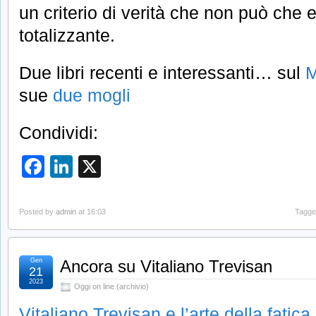
un criterio di verità che non può che 
totalizzante.
Due libri recenti e interessanti… sul
M
sue
due mogli
Condividi:
Facebook
LinkedIn
X
Posted by
admin
at 16:03
Tagge
Gen
Ancora su Vitaliano Trevisan
21
2023
Oggi on line (archivio)
Vitaliano Trevisan e l’arte della fatica