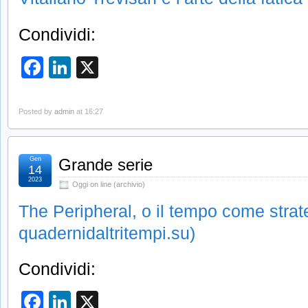
Condividi:
Facebook
LinkedIn
X
Posted by
admin
at 16:27
Gen
Grande serie
14
2023
Oggi on line (archivio)
The Peripheral, o il tempo come strat
quadernidaltritempi.su)
Condividi:
Facebook
LinkedIn
X