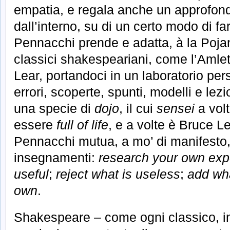
empatia, e regala anche un approfon
dall’interno, su di un certo modo di fare
Pennacchi prende e adatta, à la Poja
classici shakespeariani, come l’Amleto
Lear, portandoci in un laboratorio perso
errori, scoperte, spunti, modelli e lez
una specie di
dojo
, il cui
sensei
a volt
essere
full of life
, e a volte è Bruce Lee
Pennacchi mutua, a mo’ di manifesto, 
insegnamenti:
research your own exp
useful
;
reject what is useless
;
add wha
own
.
Shakespeare – come ogni classico, in