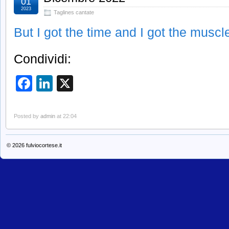
01
2023
Taglines cantate
But I got the time and I got the musc
Condividi:
Facebook
LinkedIn
X
Posted by
admin
at 22:04
© 2026
fulviocortese.it