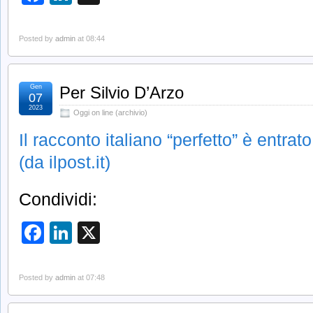
Posted by
admin
at 08:44
Gen
Per Silvio D’Arzo
07
2023
Oggi on line (archivio)
Il racconto italiano “perfetto” è entra
(da ilpost.it)
Condividi:
Facebook
LinkedIn
X
Posted by
admin
at 07:48