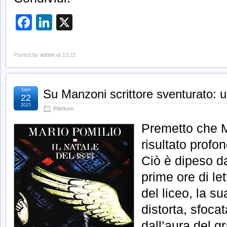
Facebook
LinkedIn
X
Posted by
admin
at 13:22
Gen
Su Manzoni scrittore sventurato: un
22
2023
Riletture
Premetto che 
risultato prof
Ciò è dipeso da
prime ore di let
del liceo, la s
distorta, sfoca
dall’aura del g