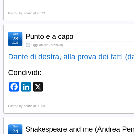
Posted by
admin
at 20:23
Gen
Punto e a capo
28
2023
Oggi on line (archivio)
Dante di destra, alla prova dei fatti (d
Condividi:
Facebook
LinkedIn
X
Posted by
admin
at 09:59
Gen
Shakespeare and me (Andrea Pen
24