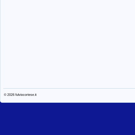
© 2026
fulviocortese.it