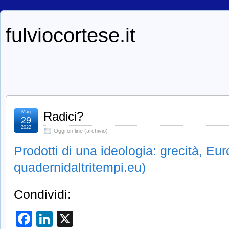
fulviocortese.it
Mag
Radici?
29
2022
Oggi on line (archivio)
Prodotti di una ideologia: grecità, Eu
quadernidaltritempi.eu)
Condividi:
Facebook
LinkedIn
X