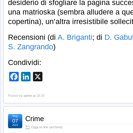
desiderio di sfogliare la pagina succe
una matrioska (sembra alludere a qu
copertina), un’altra irresistibile sollec
Recensioni (di
A. Briganti
; di
D. Gabut
S. Zangrando
)
Condividi:
Facebook
LinkedIn
X
Posted by
admin
at 18:25
Mag
Crime
07
2022
Oggi on line (archivio)