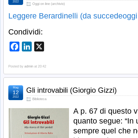
2022
Oggi on line (archivio)
Leggere Berardinelli (da succedeoggi.
Condividi:
Facebook
LinkedIn
X
Posted by
admin
at 20:42
Mag
Gli introvabili (Giorgio Gizzi)
12
2022
Biblioteca
A p. 67 di questo 
quanto segue: “In u
sempre quel che n