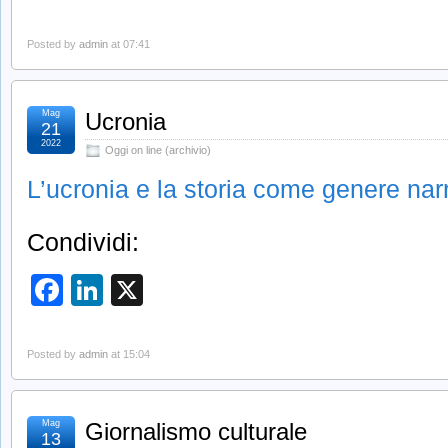
Posted by
admin
at 07:41
Mag
Ucronia
21
2022
Oggi on line (archivio)
L’ucronia e la storia come genere narr
Condividi:
Facebook
LinkedIn
X
Posted by
admin
at 15:04
Mag
Giornalismo culturale
13