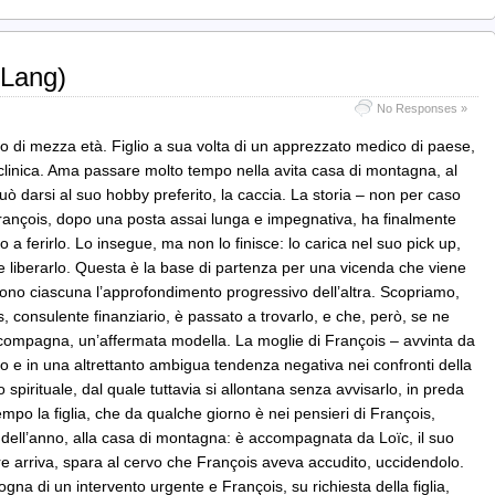
 Lang)
No Responses »
go di mezza età. Figlio a sua volta di un apprezzato medico di paese,
e clinica. Ama passare molto tempo nella avita casa di montagna, al
può darsi al suo hobby preferito, la caccia. La storia – non per caso
ançois, dopo una posta assai lunga e impegnativa, ha finalmente
a ferirlo. Lo insegue, ma non lo finisce: lo carica nel suo pick up,
 e liberarlo. Questa è la base di partenza per una vicenda che viene
 sono ciascuna l’approfondimento progressivo dell’altra. Scopriamo,
s, consulente finanziario, è passato a trovarlo, e che, però, se ne
 compagna, un’affermata modella. La moglie di François – avvinta da
io e in una altrettanto ambigua tendenza negativa nei confronti della
ro spirituale, dal quale tuttavia si allontana senza avvisarlo, in preda
empo la figlia, che da qualche giorno è nei pensieri di François,
 dell’anno, alla casa di montagna: è accompagnata da Loïc, il suo
 arriva, spara al cervo che François aveva accudito, uccidendolo.
ogna di un intervento urgente e François, su richiesta della figlia,