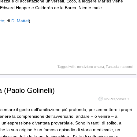
lezza e di accettazione universali. Ecco, a leggere Marías viene
Edward Hopper e Calderón de la Barca. Niente male.
tto
; di
D. Mattei
)
Tagged with:
condizione umana
,
Fantasia
,
racconti
 (Paolo Golinelli)
No Responses »
sentare il gesto dell’umiliazione più profonda, per ammettere i propri
ttenere la comprensione dell’avversario, andare – o venire – a
un’espressione diventata proverbiale. Sono in tanti, di solito, a
che la sua origine è un famoso episodio di storia medievale, un
issimo della lotta per le investiture: l’atto di sottomissione e