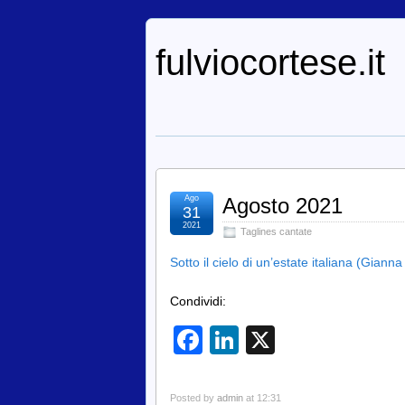
fulviocortese.it
Ago
Agosto 2021
31
2021
Taglines cantate
Sotto il cielo di un’estate italiana (Gia
Condividi:
Facebook
LinkedIn
X
Posted by
admin
at 12:31