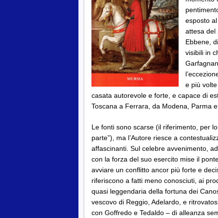
pentimento 
esposto al 
attesa del
Ebbene, di
visibili in
Garfagnana
l’eccezion
e più volte
casata autorevole e forte, e capace di est
Toscana a Ferrara, da Modena, Parma e
Le fonti sono scarse (il riferimento, per lo
parte”), ma l’Autore riesce a contestualizz
affascinanti. Sul celebre avvenimento, ad 
con la forza del suo esercito mise il pont
avviare un conflitto ancor più forte e dec
riferiscono a fatti meno conosciuti, ai prod
quasi leggendaria della fortuna dei Canos
vescovo di Reggio, Adelardo, e ritrovatosi 
con Goffredo e Tedaldo – di alleanza sem