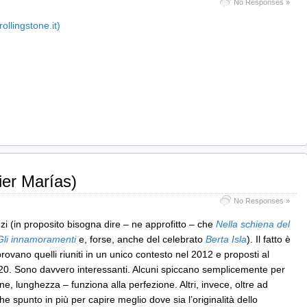
No Responses »
ollingstone.it)
vier Marías)
No Responses »
i (in proposito bisogna dire – ne approfitto – che
Nella schiena del
Gli innamoramenti
e, forse, anche del celebrato
Berta Isla
). Il fatto è
rovano quelli riuniti in un unico contesto nel 2012 e proposti al
020. Sono davvero interessanti. Alcuni spiccano semplicemente per
ne, lunghezza – funziona alla perfezione. Altri, invece, oltre ad
e spunto in più per capire meglio dove sia l’originalità dello