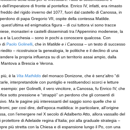
dell’imperatore di fronte al pontefice. Enrico IV, infatti, era rimasto
freddo del rigido inverno del 1077, fuori dal castello di Canossa, in
 perdono di papa Gregorio VII, ospite della contessa Matilde.
 quest’ultima ed enigmatica figura – di cui tuttora vi sono tracce
 chiese, monasteri e castelli disseminati tra l’Appennino modenese, la
 e la Lucchesia – sono in pochi a conoscere qualcosa. Con
e di
Paolo Golinelli
, che in
Matilde e i Canossa
– un testo di successo
 riedito – ricostruisce la genealogia, le politiche e il declino di una
endere la propria influenza su di un territorio assai ampio, dalla
 Mantova a Brescia e Verona.
 più, è la
Vita Mathildis
del monaco Donizone, che è senz’altro “di
arle, interpretandole con puntiglio e restituendoci scorci e letture
esempio: per Golinelli, il vero vincitore, a Canossa, fu Enrico IV, che
efice sotto pressione e “strappò” un perdono che gli consentì di
isivo. Ma le pagine più interessanti del saggio sono quelle che si
romi, per così dire, dell’epoca matildica: in particolare, all’origine
sa, con l’emergere nel X secolo di Adalberto Atto, allora vassallo del
protettore di Adelaide regina d’Italia; poi alla graduale strategia –
pre più stretta con la Chiesa e di espansione lungo il Po, con una