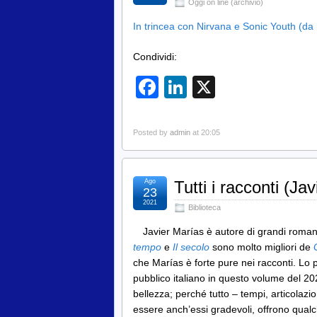
Oggi on line (archivio)
In trincea con Nirvana e Sonic Youth (da r
Condividi:
Facebook
LinkedIn
X
Posted by
admin
at 20:05
Ago
Tutti i racconti (Ja
23
2021
Biblioteca
Javier Marías è autore di grandi romanz
tempo
e
Il secolo
sono molto migliori de
che Marías è forte pure nei racconti. Lo p
pubblico italiano in questo volume del 2
bellezza; perché tutto – tempi, articolazio
essere anch’essi gradevoli, offrono qualch