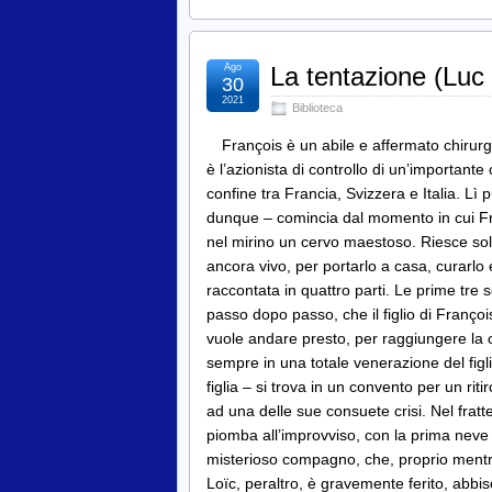
Ago
La tentazione (Luc
30
2021
Biblioteca
François è un abile e affermato chirur
è l’azionista di controllo di un’important
confine tra Francia, Svizzera e Italia. Lì 
dunque – comincia dal momento in cui Fr
nel mirino un cervo maestoso. Riesce solo 
ancora vivo, per portarlo a casa, curarlo
raccontata in quattro parti. Le prime tre
passo dopo passo, che il figlio di Françoi
vuole andare presto, per raggiungere la
sempre in una totale venerazione del figl
figlia – si trova in un convento per un riti
ad una delle sue consuete crisi. Nel fratt
piomba all’improvviso, con la prima neve
misterioso compagno, che, proprio mentre
Loïc, peraltro, è gravemente ferito, abbis