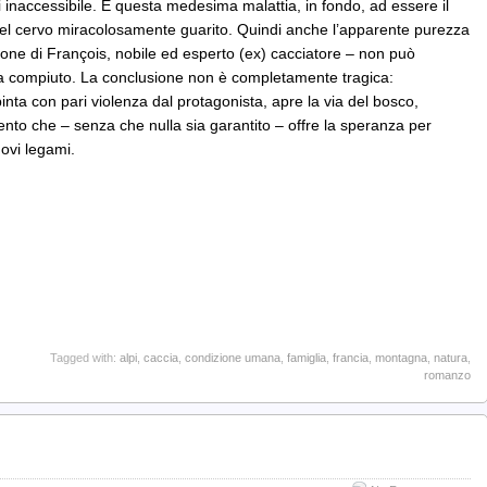
i inaccessibile. È questa medesima malattia, in fondo, ad essere il
el cervo miracolosamente guarito. Quindi anche l’apparente purezza
zione di François, nobile ed esperto (ex) cacciatore – non può
 ha compiuto. La conclusione non è completamente tragica:
pinta con pari violenza dal protagonista, apre la via del bosco,
mento che – senza che nulla sia garantito – offre la speranza per
uovi legami.
Tagged with:
alpi
,
caccia
,
condizione umana
,
famiglia
,
francia
,
montagna
,
natura
,
romanzo