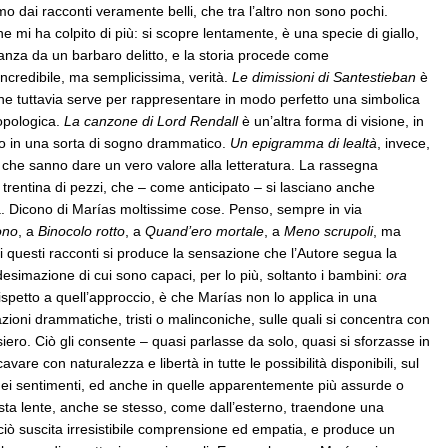
o dai racconti veramente belli, che tra l’altro non sono pochi.
e mi ha colpito di più: si scopre lentamente, è una specie di giallo,
stanza da un barbaro delitto, e la storia procede come
’incredibile, ma semplicissima, verità.
Le dimissioni di Santestieban
è
 che tuttavia serve per rappresentare in modo perfetto una simbolica
ropologica.
La canzone di Lord Rendall
è un’altra forma di visione, in
ato in una sorta di sogno drammatico.
Un epigramma di lealtà
, invece,
oro che sanno dare un vero valore alla letteratura. La rassegna
 trentina di pezzi, che – come anticipato – si lasciano anche
a. Dicono di Marías moltissime cose. Penso, sempre in via
ono
, a
Binocolo rotto
, a
Quand’ero mortale
, a
Meno scrupoli
, ma
tti questi racconti si produce la sensazione che l’Autore segua la
desimazione di cui sono capaci, per lo più, soltanto i bambini:
ora
ispetto a quell’approccio, è che Marías non lo applica in una
zioni drammatiche, tristi o malinconiche, sulle quali si concentra con
iero. Ciò gli consente – quasi parlasse da solo, quasi si sforzasse in
vare con naturalezza e libertà in tutte le possibilità disponibili, sul
dei sentimenti, ed anche in quelle apparentemente più assurde o
esta lente, anche se stesso, come dall’esterno, traendone una
ciò suscita irresistibile comprensione ed empatia, e produce un