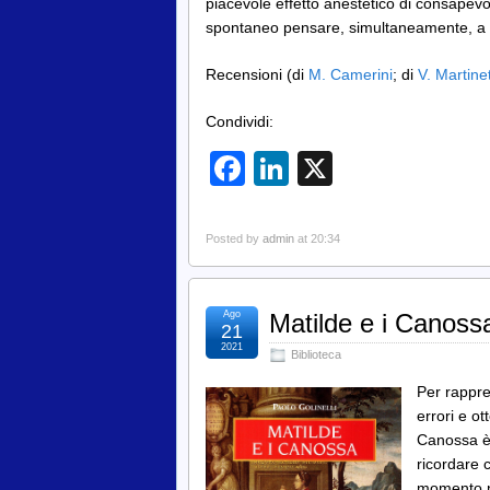
piacevole effetto anestetico di consapevo
spontaneo pensare, simultaneamente, a 
Recensioni (di
M. Camerini
; di
V. Martine
Condividi:
Facebook
LinkedIn
X
Posted by
admin
at 20:34
Ago
Matilde e i Canossa
21
2021
Biblioteca
Per rappre
errori e o
Canossa è 
ricordare 
momento not