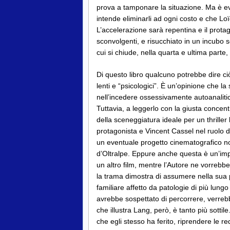
prova a tamponare la situazione. Ma è ev
intende eliminarli ad ogni costo e che Lo
L’accelerazione sarà repentina e il protag
sconvolgenti, e risucchiato in un incubo 
cui si chiude, nella quarta e ultima parte, 
Di questo libro qualcuno potrebbe dire ciò 
lenti e “psicologici”. È un’opinione che la 
nell’incedere ossessivamente autoanalitico
Tuttavia, a leggerlo con la giusta concent
della sceneggiatura ideale per un thrille
protagonista e Vincent Cassel nel ruolo d
un eventuale progetto cinematografico non 
d’Oltralpe. Eppure anche questa è un’im
un altro film, mentre l’Autore ne vorrebbe 
la trama dimostra di assumere nella sua p
familiare affetto da patologie di più lung
avrebbe sospettato di percorrere, verrebb
che illustra Lang, però, è tanto più sotti
che egli stesso ha ferito, riprendere le r