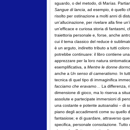
sguardo, o del metodo, di Marías. Partiam
Sangue di lancia
, ad esempio, è quello ch
risolto per ostinazione a molti anni di di
un’allucinazione, per rivelare alla fine un
un’efficace e curiosa storia di fantasmi,
traiettoria personale e, forse, anche ant
cui il tema classico del reduce è sublim
è un arguto, indiretto tributo a tutti col
potrebbe continuare: il libro contiene una
apprezzare per la loro natura sintomatic
esemplificativa, a
Mentre le donne dorm
anche a
Un senso di cameratismo
. In tu
tecnica di quel tipo di immaginifica imme
facciamo che eravamo
… La differenza, r
dimensione di gioco, ma lo riserva a situa
assolute e partecipate immersioni di pens
una costante e potente autoanalisi – di sca
piano degli accadimenti come su quello 
fantasiose; e di guardare, attraverso qu
specifica, personale consolazione. Tutto 