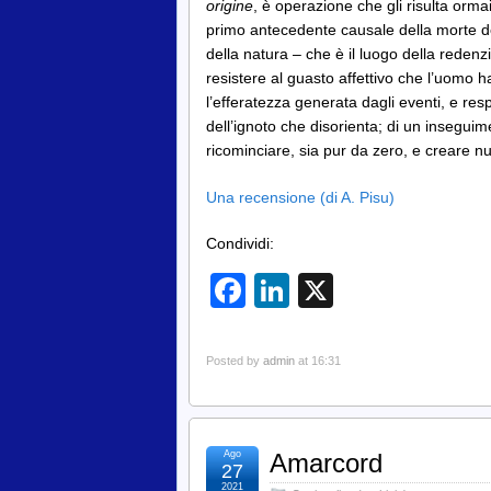
origine
, è operazione che gli risulta orma
primo antecedente causale della morte d
della natura – che è il luogo della reden
resistere al guasto affettivo che l’uomo
l’efferatezza generata dagli eventi, e res
dell’ignoto che disorienta; di un insegui
ricominciare, sia pur da zero, e creare n
Una recensione (di A. Pisu)
Condividi:
Facebook
LinkedIn
X
Posted by
admin
at 16:31
Ago
Amarcord
27
2021