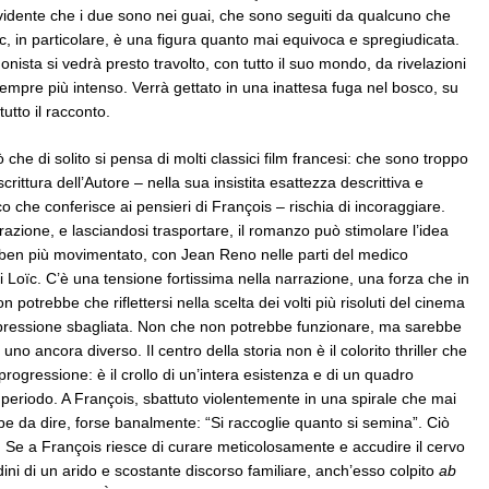
idente che i due sono nei guai, che sono seguiti da qualcuno che
ïc, in particolare, è una figura quanto mai equivoca e spregiudicata.
onista si vedrà presto travolto, con tutto il suo mondo, da rivelazioni
sempre più intenso. Verrà gettato in una inattesa fuga nel bosco, su
tutto il racconto.
che di solito si pensa di molti classici film francesi: che sono troppo
scrittura dell’Autore – nella sua insistita esattezza descrittiva e
 che conferisce ai pensieri di François – rischia di incoraggiare.
razione, e lasciandosi trasportare, il romanzo può stimolare l’idea
r ben più movimentato, con Jean Reno nelle parti del medico
i Loïc. C’è una tensione fortissima nella narrazione, una forza che in
potrebbe che riflettersi nella scelta dei volti più risoluti del cinema
pressione sbagliata. Non che non potrebbe funzionare, ma sarebbe
uno ancora diverso. Il centro della storia non è il colorito thriller che
rogressione: è il crollo di un’intera esistenza e di un quadro
o periodo. A François, sbattuto violentemente in una spirale che mai
e da dire, forse banalmente: “Si raccoglie quanto si semina”. Ciò
le. Se a François riesce di curare meticolosamente e accudire il cervo
edini di un arido e scostante discorso familiare, anch’esso colpito
ab