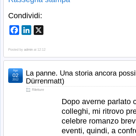
Condividi:
Facebook
LinkedIn
X
Posted by
admin
at 12:12
Ago
La panne. Una storia ancora possib
02
Dürrenmatt)
2012
Riletture
Dopo averne parlato c
colleghi, mi ritrovo pr
celebre romanzo breve
eventi, quindi, a con