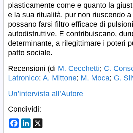
plasticamente come e quanto la giustizi
e la sua ritualità, pur non riuscendo a
possano farsi filtro efficace di pulsion
autodistruttive. E contribuiscano, du
determinante, a rilegittimare i poteri p
patto sociale.
Recensioni (di
M. Cecchetti
;
C. Conso
Latronico
;
A. Mittone
;
M. Moca
;
G. Si
Un’intervista all’Autore
Condividi:
Facebook
LinkedIn
X