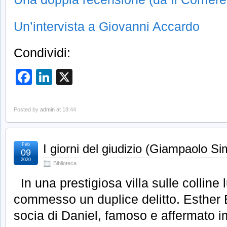
Un’intervista a Giovanni Accardo
Condividi:
Facebook
LinkedIn
X
Posted by
admin
at 18:44
Feb
I giorni del giudizio (Giampaolo Si
09
2020
Biblioteca
In una prestigiosa villa sulle colline
commesso un duplice delitto. Esther 
socia di Daniel, famoso e affermato i