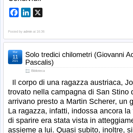
Facebook
LinkedIn
X
Posted by
admin
at 16:36
Mar
Solo tredici chilometri (Giovanni 
11
Pascalis)
2021
Biblioteca
Il corpo di una ragazza austriaca, J
trovato nella campagna di San Stino d
arrivano presto a Martin Scherer, un
La ragazza, infatti, indossa ancora la
di sparire era stata vista in atteggiame
assieme a lui. Quasi subito, inoltre, s