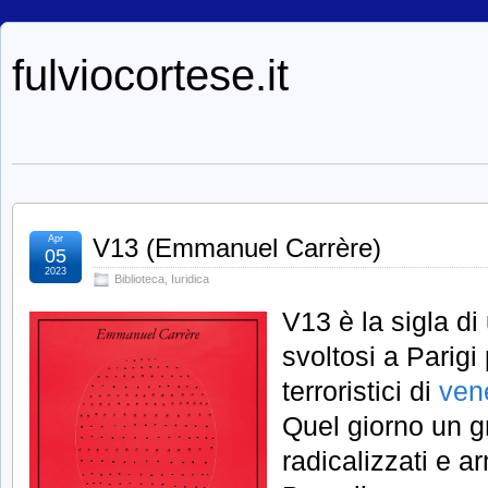
fulviocortese.it
Apr
V13 (Emmanuel Carrère)
05
2023
Biblioteca
,
Iuridica
V13 è la sigla d
svoltosi a Parigi 
terroristici di
ven
Quel giorno un g
radicalizzati e ar