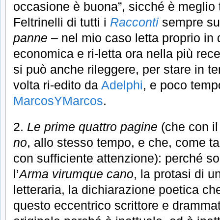
occasione è buona”, sicché è meglio t
Feltrinelli di tutti i
Racconti
sempre su
panne
– nel mio caso letta proprio in 
economica e ri-letta ora nella più rec
si può anche rileggere, per stare in 
volta ri-edito da
Adelphi
, e poco tempo
MarcosYMarcos
.
2.
Le prime quattro pagine
(che con il
no
, allo stesso tempo, e che, come ta
con sufficiente attenzione): perché s
l’
Arma virumque cano
, la protasi di 
letteraria, la dichiarazione poetica c
questo eccentrico scrittore e dramma