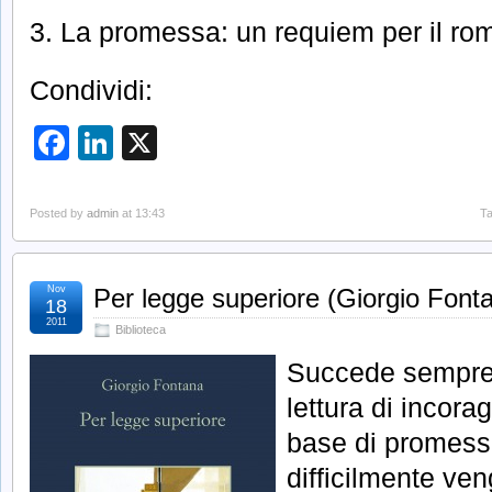
3. La promessa: un requiem per il ro
Condividi:
Facebook
LinkedIn
X
Posted by
admin
at 13:43
Ta
Nov
Per legge superiore (Giorgio Font
18
2011
Biblioteca
Succede sempre 
lettura di incora
base di promes
difficilmente ve