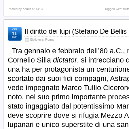
Posted by
admin
at 14:34
Tagged with:
dirit
Ago
Il diritto dei lupi (Stefano De Belli
16
2021
Biblioteca
,
Roma
Tra gennaio e febbraio dell’80 a.C.,
Cornelio Silla
dictator
, si intrecciano
una ha per protagonista un centurione
scortato dai suoi fidi compagni, Astrag
vede impegnato Marco Tullio Ciceron
noto, nel suo primo importante proces
stato ingaggiato dal potentissimo Mar
deve scoprire dove si rifugia Mezzo A
lupanari e unico superstite di una sa