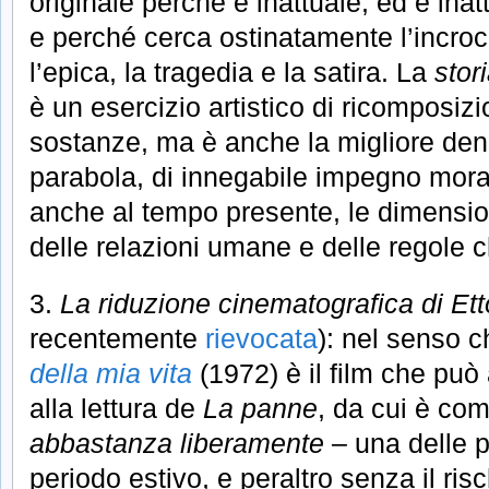
originale perché è inattuale, ed è ina
e perché cerca ostinatamente l’incro
l’epica, la tragedia e la satira. La
stor
è un esercizio artistico di ricomposizi
sostanze, ma è anche la migliore de
parabola, di innegabile impegno moral
anche al tempo presente, le dimension
delle relazioni umane e delle regole 
3.
La riduzione cinematografica di Et
recentemente
rievocata
): nel senso 
della mia vita
(1972) è il film che può
alla lettura de
La panne
, da cui è co
abbastanza liberamente
– una delle 
periodo estivo, e peraltro senza il risch