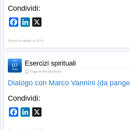
Condividi:
Facebook
LinkedIn
X
Posted by
admin
at 18:10
Giu
Esercizi spirituali
07
2024
Oggi on line (archivio)
Dialogo con Marco Vannini (da pang
Condividi:
Facebook
LinkedIn
X