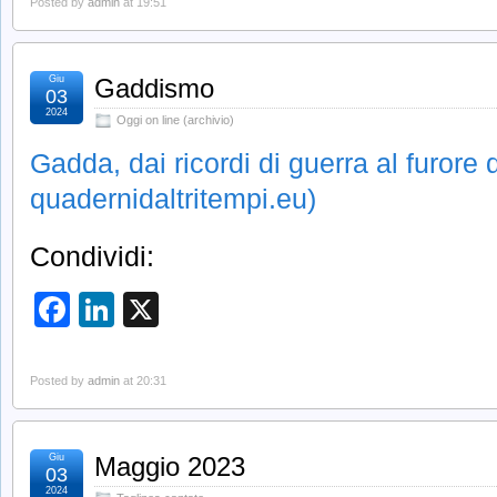
Posted by
admin
at 19:51
Giu
Gaddismo
03
2024
Oggi on line (archivio)
Gadda, dai ricordi di guerra al furore d
quadernidaltritempi.eu)
Condividi:
Facebook
LinkedIn
X
Posted by
admin
at 20:31
Giu
Maggio 2023
03
2024