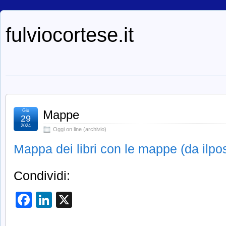
fulviocortese.it
Giu
Mappe
29
2024
Oggi on line (archivio)
Mappa dei libri con le mappe (da ilpost
Condividi:
Facebook
LinkedIn
X