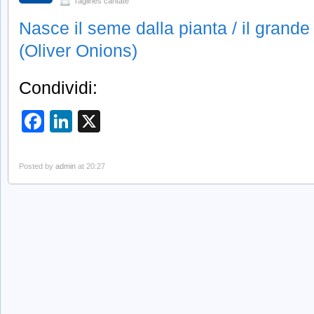
Taglines cantate
Nasce il seme dalla pianta / il grand
(Oliver Onions)
Condividi:
Facebook
LinkedIn
X
Posted by
admin
at 20:27