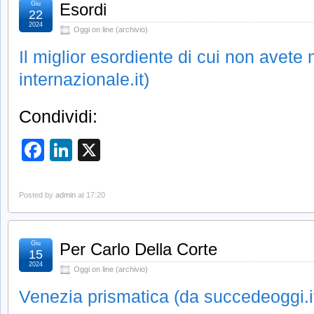
Giu
Esordi
22
2024
Oggi on line (archivio)
Il miglior esordiente di cui non avete 
internazionale.it)
Condividi:
Facebook
LinkedIn
X
Posted by
admin
at 17:20
Giu
Per Carlo Della Corte
15
2024
Oggi on line (archivio)
Venezia prismatica (da succedeoggi.i