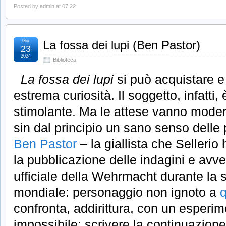
Posted by
admin
at 07:22
Giu
La fossa dei lupi (Ben Pastor)
23
2024
Biblioteca
La fossa dei lupi
si può acquistare e
estrema curiosità. Il soggetto, infatti
stimolante. Ma le attese vanno moder
sin dal principio un sano senso delle 
Ben Pastor
– la giallista che Sellerio
la pubblicazione delle indagini e avve
ufficiale della Wehrmacht durante la
mondiale: personaggio non ignoto a
confronta, addirittura, con un esperi
impossibile: scrivere la continuazion