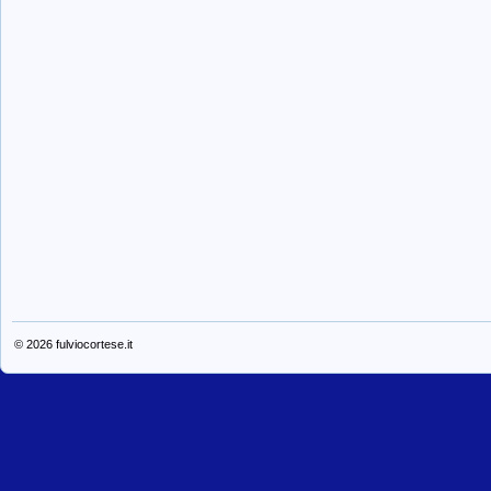
© 2026
fulviocortese.it