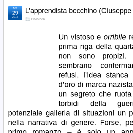
Set
L’apprendista becchino (Giuseppe
29
2013
Biblioteca
Un vistoso e
orribile
r
prima riga della quart
non sono propizi. I
sembrano confermare
refusi, l’idea stanca 
d’oro di marca nazista,
un segreto che ruota
torbidi della gue
potenziale galleria di situazioni un p
nella narrativa di genere. Forse, p
primo romanzo – è solo un appr