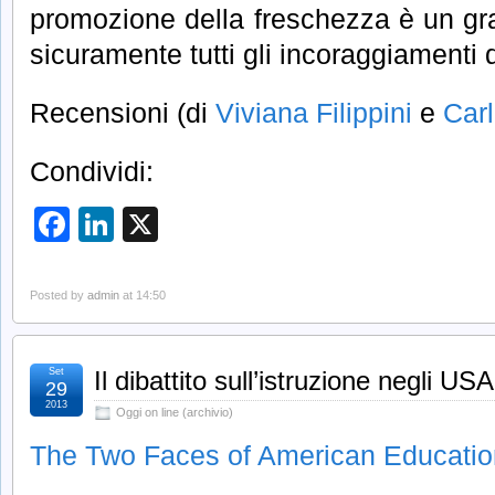
promozione della freschezza è un gr
sicuramente tutti gli incoraggiamenti 
Recensioni (di
Viviana Filippini
e
Carl
Condividi:
Facebook
LinkedIn
X
Posted by
admin
at 14:50
Set
Il dibattito sull’istruzione negli USA
29
2013
Oggi on line (archivio)
The Two Faces of American Educatio