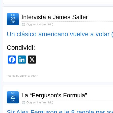
Set
Intervista a James Salter
23
2013
Oggi on line (archivio)
Un cl
á
sico americano vuelve a volar 
Condividi:
Facebook
LinkedIn
X
Posted by
admin
at 08:47
Set
La “Ferguson’s Formula”
22
2013
Oggi on line (archivio)
Sir Alex Ferguson e le 8 regole per 