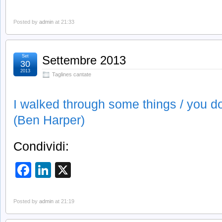
Posted by
admin
at 21:33
Set
Settembre 2013
30
2013
Taglines cantate
I walked through some things / you do
(Ben Harper)
Condividi:
Facebook
LinkedIn
X
Posted by
admin
at 21:19