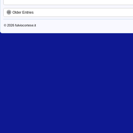
Older Entries
© 2026
fulviocortese.it