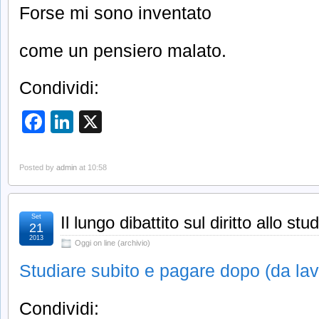
Forse mi sono inventato
come un pensiero malato.
Condividi:
Facebook
LinkedIn
X
Posted by
admin
at 10:58
Set
Il lungo dibattito sul diritto allo stu
21
2013
Oggi on line (archivio)
Studiare subito e pagare dopo (da lav
Condividi: