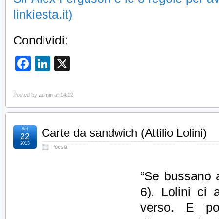
linkiesta.it)
Condividi:
Facebook
LinkedIn
X
Posted by
admin
at 14:12
Set
Carte da sandwich (Attilio Lolini)
22
2013
Poesia
“Se bussano al
6). Lolini ci 
verso. E po