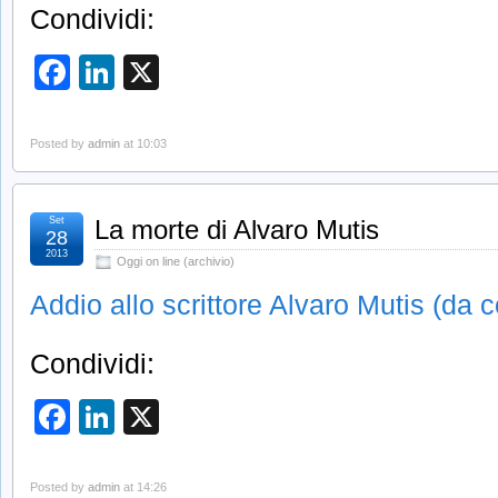
Condividi:
Facebook
LinkedIn
X
Posted by
admin
at 10:03
Set
La morte di Alvaro Mutis
28
2013
Oggi on line (archivio)
Addio allo scrittore Alvaro Mutis (da co
Condividi:
Facebook
LinkedIn
X
Posted by
admin
at 14:26