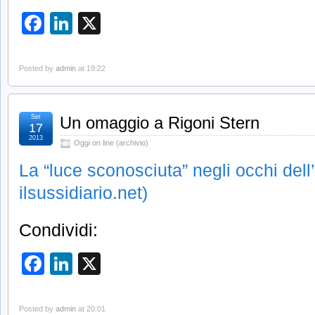
Facebook
LinkedIn
X
Posted by
admin
at 19:22
Set
Un omaggio a Rigoni Stern
17
2013
Oggi on line (archivio)
La “luce sconosciuta” negli occhi dell
ilsussidiario.net)
Condividi:
Facebook
LinkedIn
X
Posted by
admin
at 20:01