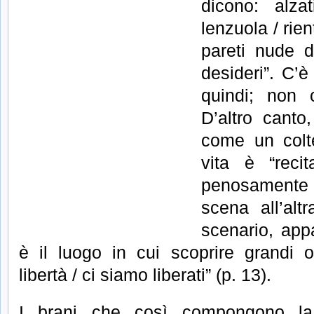
dicono: alzat
lenzuola / rien
pareti nude d
desideri”. C’è
quindi; non c
D’altro canto
come un coltel
vita è “reci
penosamente 
scena all’alt
scenario, app
è il luogo in cui scoprire grandi opp
libertà / ci siamo liberati” (p. 13).
I brani che così compongono 