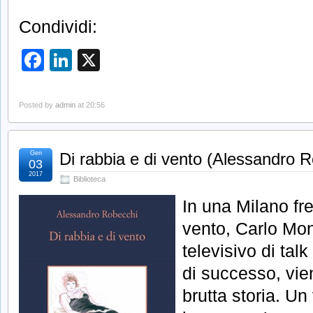
Condividi:
Facebook
LinkedIn
X
Posted by
admin
at 20:56
Gen
Di rabbia e di vento (Alessandro 
03
2017
Biblioteca
In una Milano fr
vento, Carlo Mon
televisivo di tal
di successo, vie
brutta storia. Un