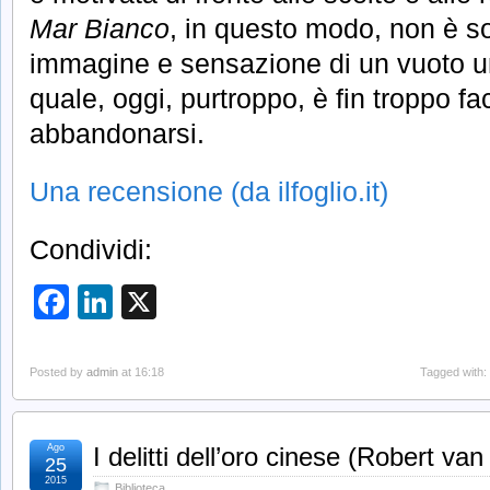
Mar Bianco
, in questo modo, non è so
immagine e sensazione di un vuoto un
quale, oggi, purtroppo, è fin troppo fa
abbandonarsi.
Una recensione (da ilfoglio.it)
Condividi:
Facebook
LinkedIn
X
Posted by
admin
at 16:18
Tagged with:
Ago
I delitti dell’oro cinese (Robert van
25
2015
Biblioteca