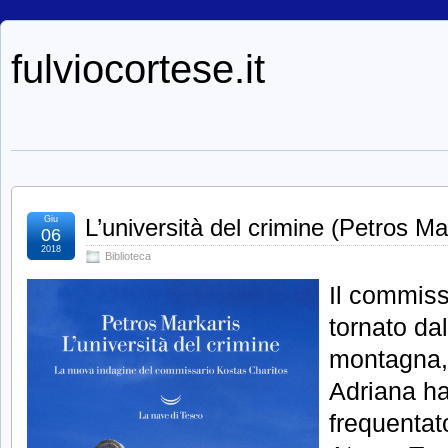
fulviocortese.it
Giu
L’università del crimine (Petros Ma
06
2018
Biblioteca
Il commiss
tornato da
montagna,
Adriana ha
frequentat