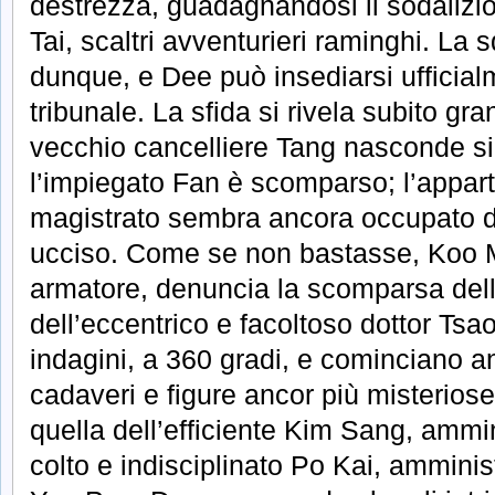
destrezza, guadagnandosi il sodalizi
Tai, scaltri avventurieri raminghi. La 
dunque, e Dee può insediarsi ufficialm
tribunale. La sfida si rivela subito gra
vecchio cancelliere Tang nasconde s
l’impiegato Fan è scomparso; l’appar
magistrato sembra ancora occupato d
ucciso. Come se non bastasse, Koo M
armatore, denuncia la scomparsa della
dell’eccentrico e facoltoso dottor Tsa
indagini, a 360 gradi, e cominciano 
cadaveri e figure ancor più misterio
quella dell’efficiente Kim Sang, ammin
colto e indisciplinato Po Kai, amminis