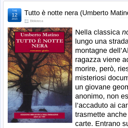
Lug
Tutto è notte nera (Umberto Matin
12
2015
Biblioteca
Nella classica
n
lungo una strada
montagne dell’Al
ragazza viene ac
morire, però, ri
misteriosi docum
un giovane geom
anonimo, non es
l’accaduto ai car
trasmette anche 
carte. Entrano sub