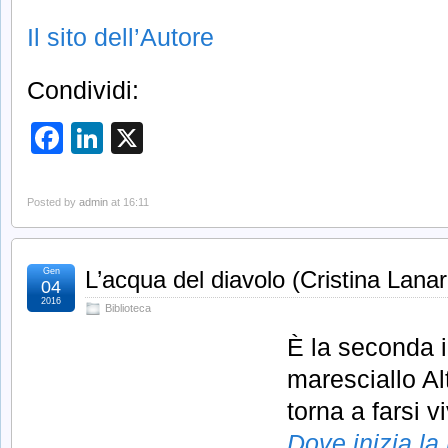
Il sito dell’Autore
Condividi:
Facebook
LinkedIn
X
Posted by
admin
at 16:11
Gen
L’acqua del diavolo (Cristina Lanar
04
2016
Biblioteca
È la seconda i
maresciallo Al
torna a farsi v
Dove inizia la