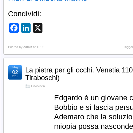
Condividi:
Facebook
LinkedIn
X
Posted by
admin
at 11:02
Tagged
Mag
La pietra per gli occhi. Venetia 11
02
Tiraboschi)
2015
Biblioteca
Edgardo è un giovane co
Bobbio e si lascia persu
Ademaro che la soluzio
miopia possa nasconders