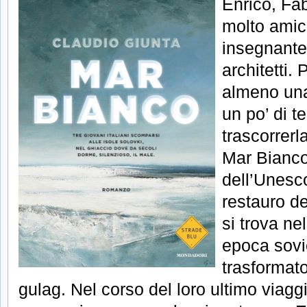
Enrico, Fa
molto amici
insegnante,
architetti
almeno una
un po’ di 
trascorrerl
Mar Bianco
dell’Unesco
restauro d
si trova ne
epoca sovie
trasformat
gulag. Nel corso del loro ultimo viaggio