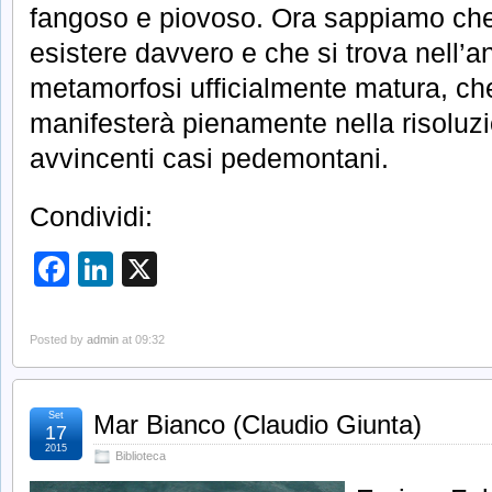
fangoso e piovoso. Ora sappiamo che
esistere davvero e che si trova nell’a
metamorfosi ufficialmente matura, ch
manifesterà pienamente nella risoluzi
avvincenti casi pedemontani.
Condividi:
Facebook
LinkedIn
X
Posted by
admin
at 09:32
Set
Mar Bianco (Claudio Giunta)
17
2015
Biblioteca