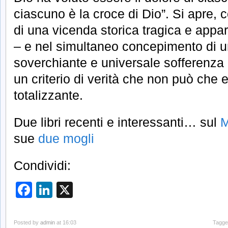
ciascuno è la croce di Dio”. Si apre, c
di una vicenda storica tragica e appa
– e nel simultaneo concepimento di u
soverchiante e universale sofferenza 
un criterio di verità che non può che 
totalizzante.
Due libri recenti e interessanti… sul
M
sue
due mogli
Condividi:
Facebook
LinkedIn
X
Posted by
admin
at 16:03
Tagge