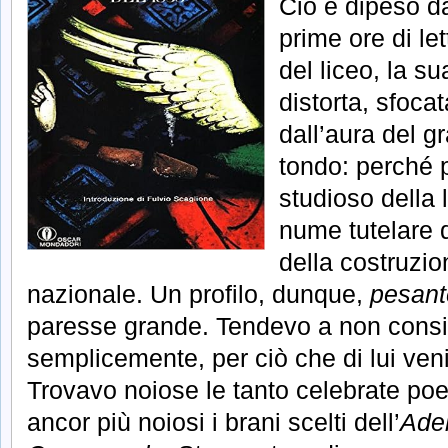
Ciò è dipeso da
prime ore di let
del liceo, la s
distorta, sfoca
dall’aura del g
tondo: perché 
studioso della l
nume tutelare 
della costruzion
nazionale. Un profilo, dunque,
pesant
paresse grande. Tendevo a non consid
semplicemente, per ciò che di lui ven
Trovavo noiose le tanto celebrate poe
ancor più noiosi i brani scelti dell’
Adel