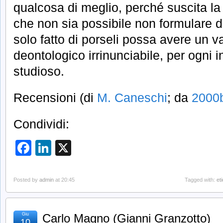
qualcosa di meglio, perché suscita l
che non sia possibile non formulare deg
solo fatto di porseli possa avere un v
deontologico irrinunciabile, per ogni 
studioso.
Recensioni (di
M. Caneschi
; da
2000b
Condividi:
Facebook
LinkedIn
X
Posted by
admin
at 20:45
Tagged with:
et
Giu
Carlo Magno (Gianni Granzotto)
10