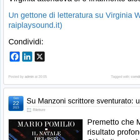
Un gettone di letteratura su Virginia 
raiplaysound.it)
Condividi:
Facebook
LinkedIn
X
Posted by
admin
at 20:05
Tagged with:
comdi
Gen
Su Manzoni scrittore sventurato: un
22
2023
Riletture
Premetto che 
risultato prof