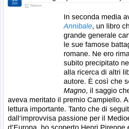
2020
Riletture
In seconda media av
Annibale
, un libro c
grande generale car
le sue famose battag
romane. Ne ero rima
subito precipitato n
alla ricerca di altri li
autore. È così che s
Magno
, il saggio c
aveva meritato il premio Campiello. A
lettura importante. Tanto che di segui
dall’improvvisa passione per il Medioe
d’Europa, ho scoperto Henri Pirenne 