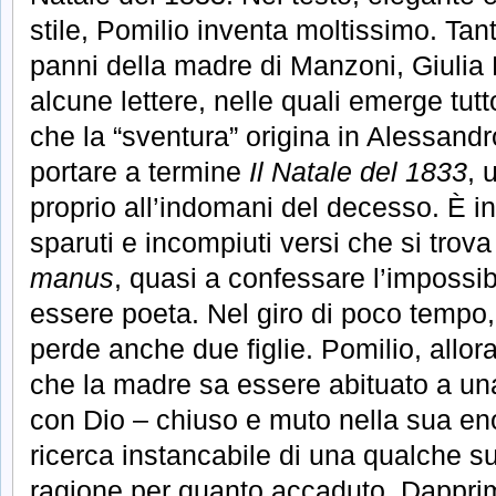
stile, Pomilio inventa moltissimo. Tan
panni della madre di Manzoni, Giulia 
alcune lettere, nelle quali emerge tutt
che la “sventura” origina in Alessandr
portare a termine
Il Natale del 1833
, 
proprio all’indomani del decesso. È in
sparuti e incompiuti versi che si trov
manus
, quasi a confessare l’impossib
essere poeta. Nel giro di poco tempo, p
perde anche due figlie. Pomilio, allor
che la madre sa essere abituato a una
con Dio – chiuso e muto nella sua en
ricerca instancabile di una qualche s
ragione per quanto accaduto. Dappri