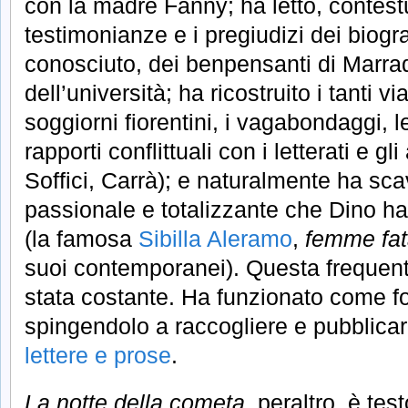
con la madre Fanny; ha letto, contest
testimonianze e i pregiudizi dei biogra
conosciuto, dei benpensanti di Marra
dell’università; ha ricostruito i tanti via
soggiorni fiorentini, i vagabondaggi, l
rapporti conflittuali con i letterati e gl
Soffici, Carrà); e naturalmente ha sca
passionale e totalizzante che Dino h
(la famosa
Sibilla Aleramo
,
femme fat
suoi contemporanei). Questa frequenta
stata costante. Ha funzionato come fo
spingendolo a raccogliere e pubblic
lettere e prose
.
La notte della cometa
, peraltro, è tes