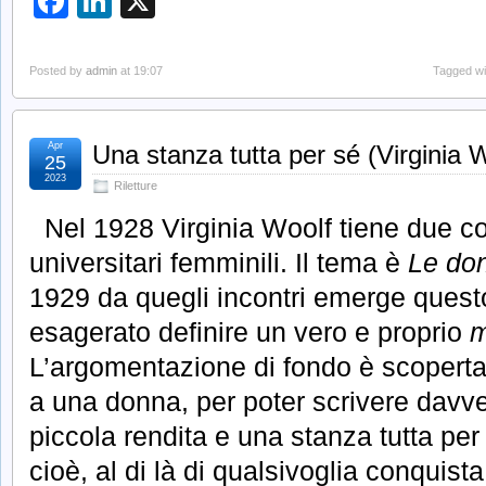
Facebook
LinkedIn
X
Posted by
admin
at 19:07
Tagged wi
Apr
Una stanza tutta per sé (Virginia 
25
2023
Riletture
Nel 1928 Virginia Woolf tiene due co
universitari femminili. Il tema è
Le don
1929 da quegli incontri emerge questo
esagerato definire un vero e proprio
m
L’argomentazione di fondo è scoperta
a una donna, per poter scrivere davv
piccola rendita e una stanza tutta per
cioè, al di là di qualsivoglia conquist