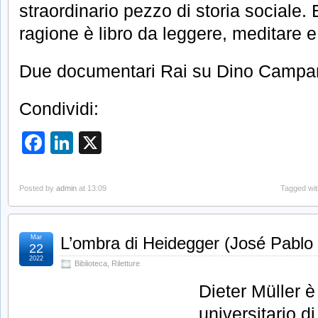
straordinario pezzo di storia sociale.
ragione è libro da leggere, meditare e
Due documentari Rai su Dino Camp
Condividi:
Facebook
LinkedIn
X
Posted by
admin
at 13:09
Tagged wi
Mar
L’ombra di Heidegger (José Pablo
22
2022
Biblioteca
,
Riletture
Dieter Müller 
universitario di 