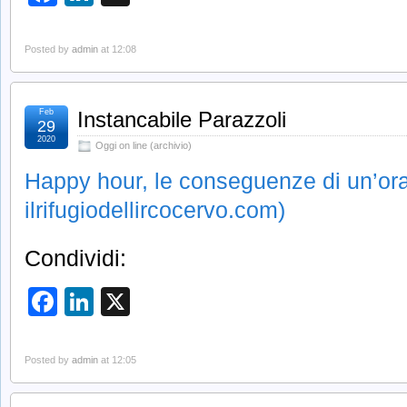
Posted by
admin
at 12:08
Feb
Instancabile Parazzoli
29
2020
Oggi on line (archivio)
Happy hour, le conseguenze di un’ora
ilrifugiodellircocervo.com)
Condividi:
Facebook
LinkedIn
X
Posted by
admin
at 12:05