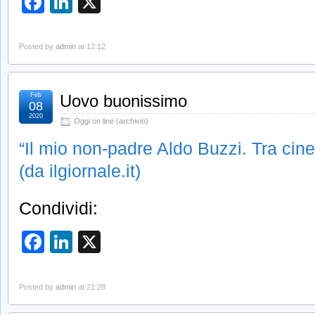
Facebook
LinkedIn
X
Posted by
admin
at 12:12
Feb
Uovo buonissimo
08
2020
Oggi on line (archivio)
“Il mio non-padre Aldo Buzzi. Tra cinem
(da ilgiornale.it)
Condividi:
Facebook
LinkedIn
X
Posted by
admin
at 21:28