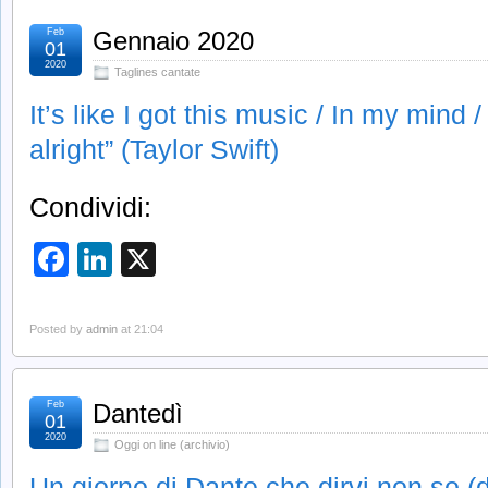
Feb
Gennaio 2020
01
2020
Taglines cantate
It’s like I got this music / In my mind 
alright” (Taylor Swift)
Condividi:
Facebook
LinkedIn
X
Posted by
admin
at 21:04
Feb
Dantedì
01
2020
Oggi on line (archivio)
Un giorno di Dante che dirvi non so 