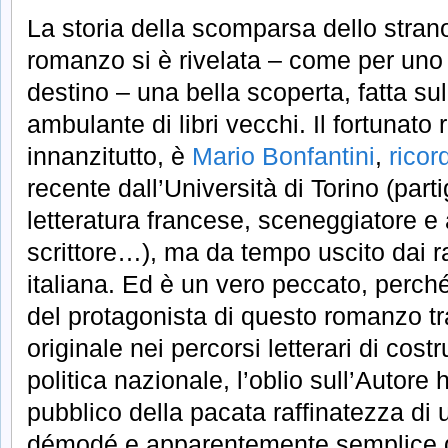
La storia della scomparsa dello stra
romanzo si è rivelata – come per uno
destino – una bella scoperta, fatta su
ambulante di libri vecchi. Il fortunato
innanzitutto, è
Mario Bonfantini
,
ricor
recente dall’Università di Torino (part
letteratura francese, sceneggiatore e 
scrittore…), ma da tempo uscito dai ra
italiana. Ed è un vero peccato, perc
del protagonista di questo romanzo tra
originale nei percorsi letterari di cos
politica nazionale, l’oblio sull’Autore 
pubblico della pacata raffinatezza di u
démodé e apparentemente semplice q