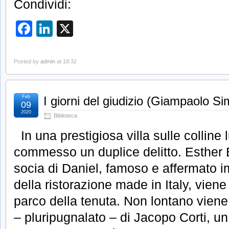
Condividi:
Facebook
LinkedIn
X
Posted by
admin
at 18:32
Feb
I giorni del giudizio (Giampaolo Si
09
2020
Biblioteca
In una prestigiosa villa sulle colline
commesso un duplice delitto. Esther 
socia di Daniel, famoso e affermato i
della ristorazione made in Italy, vien
parco della tenuta. Non lontano viene
– pluripugnalato – di Jacopo Corti, un