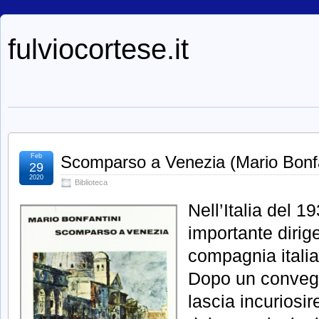
fulviocortese.it
Feb
Scomparso a Venezia (Mario Bonfa
29
2020
Biblioteca
Nell’Italia del 1
importante dirig
compagnia italia
Dopo un convegn
lascia incuriosi