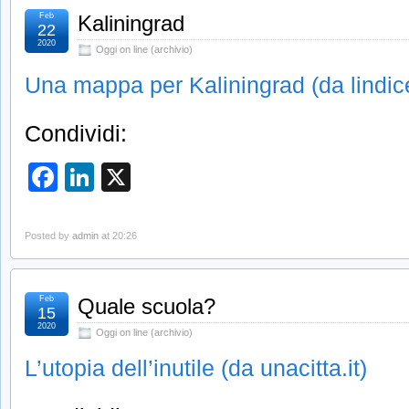
Feb
Kaliningrad
22
2020
Oggi on line (archivio)
Una mappa per Kaliningrad (da lindic
Condividi:
Facebook
LinkedIn
X
Posted by
admin
at 20:26
Feb
Quale scuola?
15
2020
Oggi on line (archivio)
L’utopia dell’inutile (da unacitta.it)