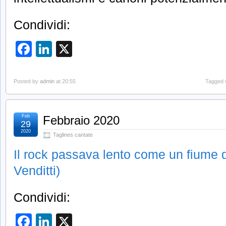
Condividi:
Facebook
LinkedIn
X
Posted by
admin
at 20:55
Tagged 
Feb
Febbraio 2020
29
2020
Taglines cantate
Il rock passava lento come un fiume d
Venditti)
Condividi:
Facebook
LinkedIn
X