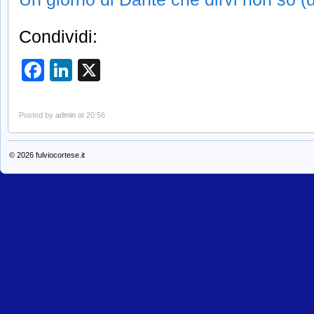
Condividi:
Facebook
LinkedIn
X
Posted by
admin
at 20:56
© 2026
fulviocortese.it