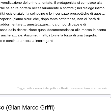
 rivendicazione del primo attentato, il protagonista si compiace alla
nche se agire porterà necessariamente a soffrire”; nel dialogo intimo
ità esistenziale, la solitudine e le incertezze prospettiche di questa
perto (siamo sicuri che, dopo tanta sofferenza, non ci “sarà di
à addormentare… anestetizzare… da un po’ di pace e di
passa dalla ricostruzione quasi documentaristica alla messa in scena
anche attuale. Assume, infatti, i toni e la forza di una tragedia
o e continua ancora a interrogarci.
Tagged with:
cinema
,
italia
,
politica e libertà
,
resistenza
,
terrorismo
,
venezia
o (Gian Marco Griffi)