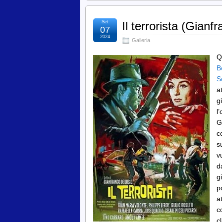
Set
Il terrorista (Gian
07
2024
Galleria
Q
B
S
a
g
l
G
c
s
v
d
g
p
a
c
c