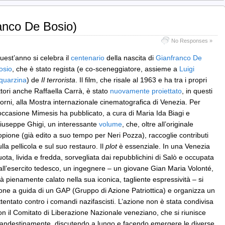
franco De Bosio)
No Responses »
uest’anno si celebra il
centenario
della nascita di
Gianfranco De
osio
, che è stato regista (e co-sceneggiatore, assieme a
Luigi
quarzina
) de
Il terrorista
. Il film, che risale al 1963 e ha tra i propri
ttori anche Raffaella Carrà, è stato
nuovamente proiettato
, in questi
iorni, alla Mostra internazionale cinematografica di Venezia. Per
’occasione Mimesis ha pubblicato, a cura di Maria Ida Biagi e
iuseppe Ghigi, un interessante
volume
, che, oltre all’originale
opione (già edito a suo tempo per Neri Pozza), raccoglie contributi
ulla pellicola e sul suo restauro. Il
plot
è essenziale. In una Venezia
uota, livida e fredda, sorvegliata dai repubblichini di Salò e occupata
all’esercito tedesco, un ingegnere – un giovane Gian Maria Volonté,
ià pienamente calato nella sua iconica, tagliente espressività – si
one a guida di un GAP (Gruppo di Azione Patriottica) e organizza un
ttentato contro i comandi nazifascisti. L’azione non è stata condivisa
on il Comitato di Liberazione Nazionale veneziano, che si riunisce
landestinamente, discutendo a lungo e facendo emergere le diverse