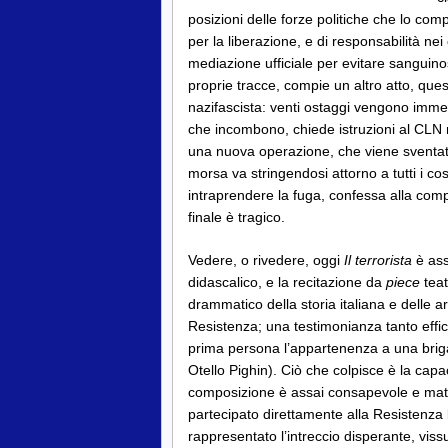
posizioni delle forze politiche che lo com
per la liberazione, e di responsabilità nei
mediazione ufficiale per evitare sanguino
proprie tracce, compie un altro atto, que
nazifascista: venti ostaggi vengono immed
che incombono, chiede istruzioni al CLN n
una nuova operazione, che viene sventata,
morsa va stringendosi attorno a tutti i c
intraprendere la fuga, confessa alla comp
finale è tragico.
Vedere, o rivedere, oggi
Il terrorista
è ass
didascalico, e la recitazione da
piece
teat
drammatico della storia italiana e delle ar
Resistenza; una testimonianza tanto effic
prima persona l’appartenenza a una brigat
Otello Pighin). Ciò che colpisce è la capac
composizione è assai consapevole e matu
partecipato direttamente alla Resistenza l
rappresentato l’intreccio disperante, vissu