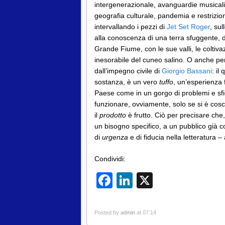
intergenerazionale, avanguardie musicali
geografia culturale, pandemia e restrizio
intervallando i pezzi di
Jet Set Roger
, su
alla conoscenza di una terra sfuggente, 
Grande Fiume, con le sue valli, le coltivaz
inesorabile del cuneo salino. O anche per 
dall’impegno civile di
Giorgio Bassani
: il
sostanza, è un vero
tuffo
, un’esperienza 
Paese come in un gorgo di problemi e sfide
funzionare, ovviamente, solo se si è coscient
il
prodotto
è frutto. Ciò per precisare ch
un bisogno specifico, a un pubblico già col
di
urgenza
e di fiducia nella letteratura –
Condividi:
Facebook
LinkedIn
X
Posted by
admin
at 07:14