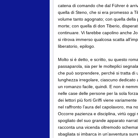
catena di comando che dal Führer è arriva
quella di Steno, che si era promesso a Ti
volume tanto agognato; con quella della 
morte; con quella di don Tiberio, dispera
continuare. Vi farebbe capolino anche Jor
si ritrova immerso qualcosa scatta all’i
liberatorio, epilogo.
Molto si è detto, e scritto, su questo ro
passaparola, sia per le molteplici segnal
che può sorprendere, perché si tratta di un
lunghezza irregolare, ciascuno dedicato 
un romanzo facile, quindi. E non è nemmen
nelle case delle persone per la sola forza 
dei lettori più forti Griffi viene variamen
nel raffronto l’aura del capolavoro, ma no
Occorre pazienza e disciplina, virtù oggi ra
spogliato del suo grande apparato narrativ
racconta una vicenda oltremodo schematica
sbagliata si imbarca in un’avventura surr