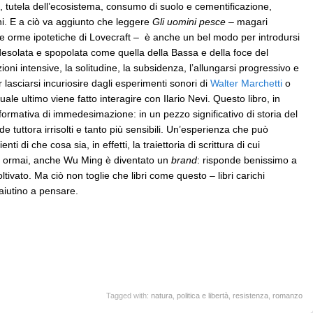
, tutela dell’ecosistema, consumo di suolo e cementificazione,
ni. E a ciò va aggiunto che leggere
Gli uomini pesce
– magari
lle orme ipotetiche di Lovecraft –
è anche un bel modo per introdursi
desolata e spopolata come quella della Bassa e della foce del
ioni intensive, la solitudine, la subsidenza, l’allungarsi progressivo e
lasciarsi incuriosire dagli esperimenti sonori di
Walter Marchetti
o
 quale ultimo viene fatto interagire con Ilario Nevi. Questo libro, in
formativa di immedesimazione: in un pezzo significativo di storia del
 tuttora irrisolti e tanto più sensibili. Un’esperienza che può
i di che cosa sia, in effetti, la traiettoria di scrittura di cui
e, ormai, anche Wu Ming è diventato un
brand
: risponde benissimo a
tivato. Ma ciò non toglie che libri come questo – libri carichi
 aiutino a pensare.
Tagged with:
natura
,
politica e libertà
,
resistenza
,
romanzo