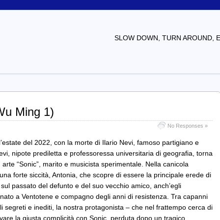
SLOW DOWN, TURN AROUND, EV
Wu Ming 1)
No Responses »
’estate del 2022, con la morte di Ilario Nevi, famoso partigiano e
i, nipote prediletta e professoressa universitaria di geografia, torna
in arte “Sonic”, marito e musicista sperimentale. Nella canicola
na forte siccità, Antonia, che scopre di essere la principale erede di
a sul passato del defunto e del suo vecchio amico, anch’egli
finato a Ventotene e compagno degli anni di resistenza. Tra capanni
egreti e inediti, la nostra protagonista – che nel frattempo cerca di
ovare la giusta complicità con Sonic, perduta dopo un tragico