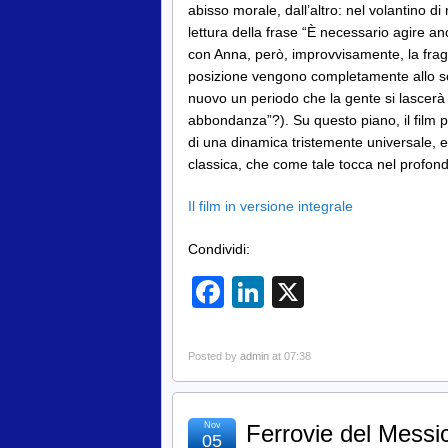
abisso morale, dall’altro: nel volantino di
lettura della frase “È necessario agire a
con Anna, però, improvvisamente, la fragil
posizione vengono completamente allo sco
nuovo un periodo che la gente si lascer
abbondanza”?). Su questo piano, il film 
di una dinamica tristemente universale, e 
classica, che come tale tocca nel profond
Il film in versione integrale
Condividi:
Facebook
LinkedIn
X
Posted by
admin
at 07:38
Nov
Ferrovie del Messic
05