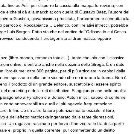
ta fino ad Asti, per disporre la caccia alla mappa ferroviaria; con
lde e che si dà alla macchia; con quella di Gustavo Baez, l’autore del
povera Giustina, giovanissima prostituta, barbaramente condotta alla
to parroco di Roccabianca… L’elenco, con i relativi intrecci, potrebbe
ge Luis Borges. Fatto sta che nel vortice dell’Odissea in cui Cesco
mprovviso, conducendo il protagonista al drammatico, eppure
manzo (libro-mondo, romanzo totale…), tanto che, sia con il classico
azioni online, è entrato anche nella dozzina dello Strega. È un dato
 libro-fiume: oltre 800 pagine, per di più articolate in capitoli dalla
a uno spezzone delle tante vicende che ne irrorano la trama. Non è
o il prodotto di un grande editore, suscettibile di essere spinto
del marketing e delle reti distributive. Si aggiunga che nelle analisi
te paragonato a Pynchon o a Bolaño: Autori mitici, capaci di conferire
n certo annoverabili tra quelli di più agevole frequentazione.
re. Infine c’è un altro fattore potenzialmente esiziale: il libro,
o e dell’effetto matrioska ingenerato dalle tante digressioni,
. Un ragazzo trascinato per forza d’inerzia tra le fila della parte
eale e, proprio in quella corrente, pur commettendo un delitto