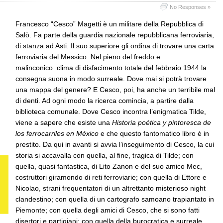
No Responses »
Francesco “Cesco” Magetti è un militare della Repubblica di
Salò. Fa parte della guardia nazionale repubblicana ferroviaria,
di stanza ad Asti. Il suo superiore gli ordina di trovare una carta
ferroviaria del Messico. Nel pieno del freddo e
malinconico clima di disfacimento totale del febbraio 1944 la
consegna suona in modo surreale. Dove mai si potrà trovare
una mappa del genere? E Cesco, poi, ha anche un terribile mal
di denti. Ad ogni modo la ricerca comincia, a partire dalla
biblioteca comunale. Dove Cesco incontra l’enigmatica Tilde,
viene a sapere che esiste una
Historia poética y pintoresca de
los ferrocarriles en México
e che questo fantomatico libro è in
prestito. Da qui in avanti si avvia l’inseguimento di Cesco, la cui
storia si accavalla con quella, al fine, tragica di Tilde; con
quella, quasi fantastica, di Lito Zanon e del suo amico Mec,
costruttori giramondo di reti ferroviarie; con quella di Ettore e
Nicolao, strani frequentatori di un altrettanto misterioso night
clandestino; con quella di un cartografo samoano trapiantato in
Piemonte; con quella degli amici di Cesco, che si sono fatti
disertori e partigiani; con quella della burocratica e surreale