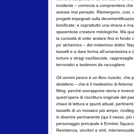
incidente – comincia a comprendere che la
avesse mai pensato. Riemergono, così, d
progetti impegnati sulla decementificazione
bonificate; e soprattutto una strana e irr
spaventose creature mitologiche. Ma quale 
la curiosità di voler andare fino in fondo
po’ alchemico – del misterioso dottor Steg
tasselli e a dare forma all’umanissima e do
torture e stragi nazifasciste, rappresaglie 
terroristici e testimoni da raccogliere.
Gli uomini pesce
è un libro riuscito, che 
desiderio – che è il medesimo di Antonia 
Ming: perché sovrappone storia e invenzi
quest’opera di riscrittura originale del p
chiavi di lettura e spunti attuali, pertinenti
tassello di un mosaico più ampio, ricollega
in divenire permanente (qui il nesso, più 
personaggio principale è Erminio Squarzanti
Resistenza, vincitori e vinti, intersessu