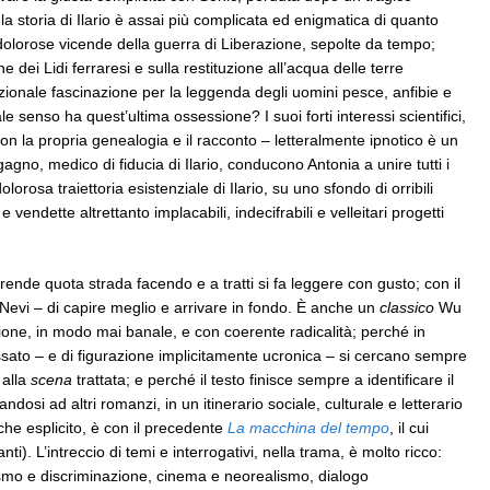
 storia di Ilario è assai più complicata ed enigmatica di quanto
olorose vicende della guerra di Liberazione, sepolte da tempo;
 dei Lidi ferraresi e sulla restituzione all’acqua delle terre
azionale fascinazione per la leggenda degli uomini pesce, anfibie e
senso ha quest’ultima ossessione? I suoi forti interessi scientifici,
 con la propria genealogia e il racconto – letteralmente ipnotico è un
agno, medico di fiducia di Ilario, conducono Antonia a unire tutti i
lorosa traiettoria esistenziale di Ilario, su uno sfondo di orribili
e vendette altrettanto implacabili, indecifrabili e velleitari progetti
prende quota strada facendo e a tratti si fa leggere con gusto; con il
Nevi – di capire meglio e arrivare in fondo. È anche un
classico
Wu
one, in modo mai banale, e con coerente radicalità; perché in
assato – e di figurazione implicitamente ucronica – si cercano sempre
 alla
scena
trattata; e perché il testo finisce sempre a identificare il
ndosi ad altri romanzi, in un itinerario sociale, culturale e letterario
che esplicito, è con il precedente
La macchina del tempo
, il cui
). L’intreccio di temi e interrogativi, nella trama, è molto ricco:
alismo e discriminazione, cinema e neorealismo, dialogo