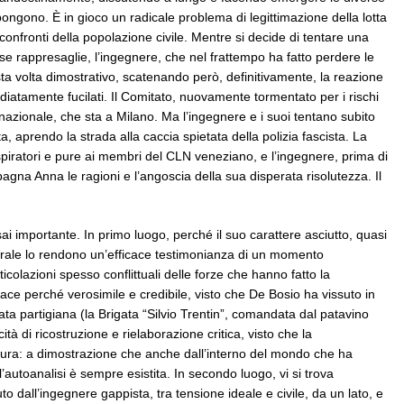
pongono. È in gioco un radicale problema di legittimazione della lotta
 confronti della popolazione civile. Mentre si decide di tentare una
se rappresaglie, l’ingegnere, che nel frattempo ha fatto perdere le
sta volta dimostrativo, scatenando però, definitivamente, la reazione
iatamente fucilati. Il Comitato, nuovamente tormentato per i rischi
azionale, che sta a Milano. Ma l’ingegnere e i suoi tentano subito
 aprendo la strada alla caccia spietata della polizia fascista. La
ospiratori e pure ai membri del CLN veneziano, e l’ingegnere, prima di
agna Anna le ragioni e l’angoscia della sua disperata risolutezza. Il
ai importante. In primo luogo, perché il suo carattere asciutto, quasi
rale lo rendono un’efficace testimonianza di un momento
ticolazioni spesso conflittuali delle forze che hanno fatto la
ace perché verosimile e credibile, visto che De Bosio ha vissuto in
a partigiana (la Brigata “Silvio Trentin”, comandata dal patavino
ità di ricostruzione e rielaborazione critica, visto che la
ra: a dimostrazione che anche dall’interno del mondo che ha
’autoanalisi è sempre esistita. In secondo luogo, vi si trova
to dall’ingegnere gappista, tra tensione ideale e civile, da un lato, e