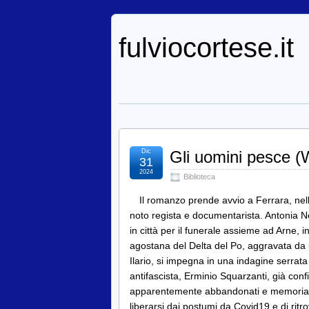
fulviocortese.it
Dic
Gli uomini pesce (
31
2024
Biblioteca
Il romanzo prende avvio a Ferrara, nell
noto regista e documentarista. Antonia Nev
in città per il funerale assieme ad Arne, 
agostana del Delta del Po, aggravata da u
Ilario, si impegna in una indagine serrat
antifascista, Erminio Squarzanti, già con
apparentemente abbandonati e memoriali s
liberarsi dai postumi da Covid19 e di ritr