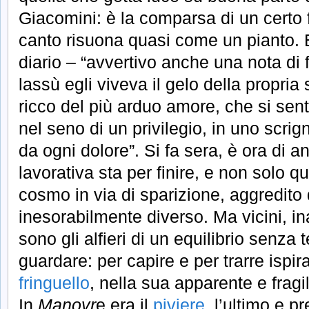
Giacomini: è la comparsa di un certo fri
canto risuona quasi come un pianto. 
diario – “avvertivo anche una nota di fo
lassù egli viveva il gelo della propri
ricco del più arduo amore, che si sen
nel seno di un privilegio, in uno scri
da ogni dolore”. Si fa sera, è ora di a
lavorativa sta per finire, e non solo qu
cosmo in via di sparizione, aggredit
inesorabilmente diverso. Ma vicini, ina
sono gli alfieri di un equilibrio senza
guardare: per capire e per trarre ispir
fringuello
, nella sua apparente e fragi
In
Manovr
e era il
piviere
, l’ultimo e p