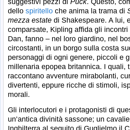
suggestivi pezzi di
Puck
. Questo, com
dello
spiritello
che anima la trama di
mezza estate
di Shakespeare. A lui, 
comparsate, Kipling affida gli incont
Dan, fanno – nel loro giardino, nel 
circostanti, in un borgo sulla costa su
personaggi di ogni genere, piccoli e g
millenaria epopea britannica. I quali, 
raccontano avventure mirabolanti, cur
divertenti, eppure ricche di stimoli, is
morali.
Gli interlocutori e i protagonisti di qu
un’antica divinità sassone; un cavali
Inghilterra al seguito di Guglielmo il 