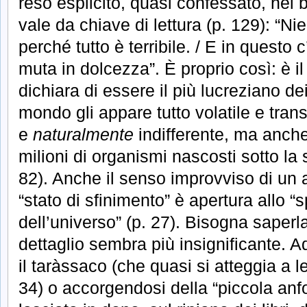
reso esplicito, quasi confessato, nel 
vale da chiave di lettura (p. 129): “Nien
perché tutto è terribile. / E in questo
muta in dolcezza”. È proprio così: è i
dichiara di essere il più lucreziano de
mondo gli appare tutto volatile e tran
e
naturalmente
indifferente, ma anche 
milioni di organismi nascosti sotto la
82). Anche il senso improvviso di un
“stato di sfinimento” è apertura allo “s
dell’universo” (p. 27). Bisogna saperla
dettaglio sembra più insignificante.
il taràssaco (che quasi si atteggia a l
34) o accorgendosi della “piccola anfo