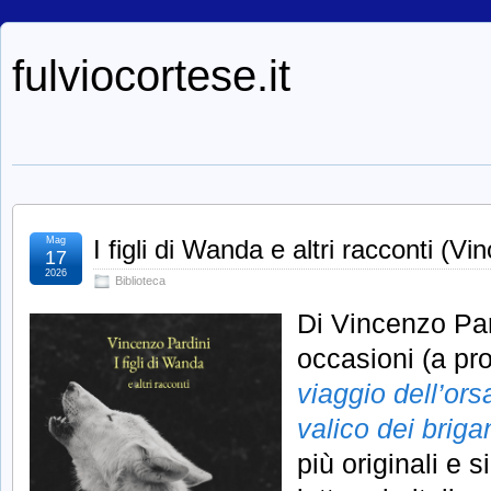
fulviocortese.it
Mag
I figli di Wanda e altri racconti (Vi
17
2026
Biblioteca
Di Vincenzo Pard
occasioni (a pr
viaggio dell’ors
valico dei brigan
più originali e