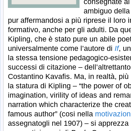
consegnate al
ambiguo della 
pur affermandosi a più riprese il loro 
formativo, anche per gli adulti. Da que
Kipling, che è stato pure un abile poet
universalmente come l’autore di
If
, u
la stessa tensione pedagogico-esistenz
successi di citazione – dell’altrettant
Costantino Kavafis. Ma, in realtà, più 
la statura di Kipling – “the power of ob
imagination, virility of ideas and rema
narration which characterize the creat
famous author” (cosi nella
motivazio
assegnatogli nel 1907) – si apprezza n