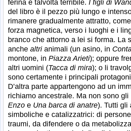
ferina e talvolta terribile.
I figli di Wa
del libro è il pezzo più lungo e inten
rimanere gradualmente attratto, come p
forza magnetica, verso i luoghi e i lin
branco che attorno a lei si forma. La 
anche
altri
animali (un asino, in
Conta
montone, in
Piazza Arieti
); oppure fre
altri uomini (
Tacca di mira
); o li travol
sono certamente i principali protagoni
D’altra parte appartengono ad un imm
richiamo ancestrale. Ma non sono gli 
Enzo
e
Una barca di anatre
). Tutti g
simboliche e catalizzatrici: di persone,
traumi, da difendere o da metabolizza