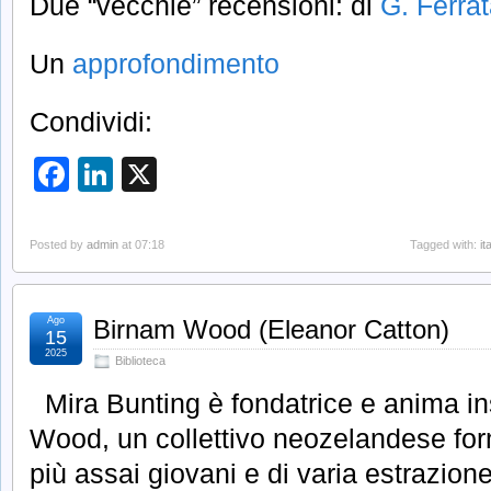
Due “vecchie” recensioni: di
G. Ferra
Un
approfondimento
Condividi:
Facebook
LinkedIn
X
Posted by
admin
at 07:18
Tagged with:
it
Ago
Birnam Wood (Eleanor Catton)
15
2025
Biblioteca
Mira Bunting è fondatrice e anima i
Wood, un collettivo neozelandese for
più assai giovani e di varia estrazion