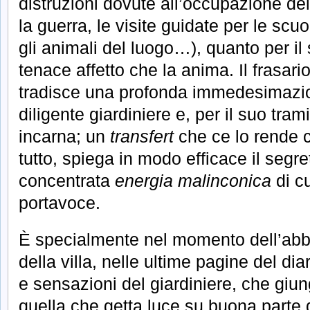
distruzioni dovute all’occupazione del
la guerra, le visite guidate per le scu
gli animali del luogo…), quanto per il
tenace affetto che la anima. Il frasario
tradisce una profonda immedesimazio
diligente giardiniere e, per il suo tra
incarna; un
transfert
che ce lo rende cr
tutto, spiega in modo efficace il segre
concentrata
energia malinconica
di cu
portavoce.
È specialmente nel momento dell’abba
della villa, nelle ultime pagine del dia
e sensazioni del giardiniere, che giun
quella che getta luce su buona parte d