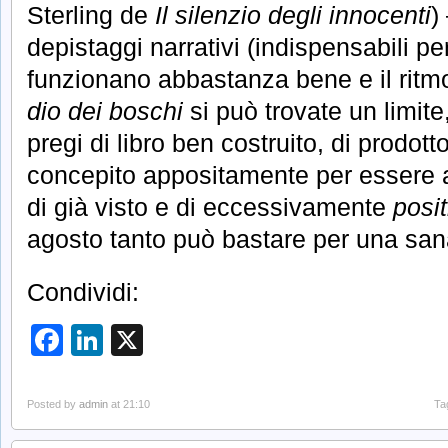
Sterling de
Il silenzio degli innocenti
)
depistaggi narrativi (indispensabili p
funzionano abbastanza bene e il ritm
dio dei boschi
si può trovate un limite
pregi di libro ben costruito, di prodott
concepito appositamente per essere a
di già visto e di eccessivamente
posit
agosto tanto può bastare per una san
Condividi:
Facebook
LinkedIn
X
Posted by
admin
at 21:10
Ta