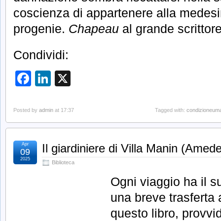
coscienza di appartenere alla medes
progenie.
Chapeau
al grande scrittore
Condividi:
Facebook
LinkedIn
X
Posted by
admin
at 17:37
Tagged with:
condizioneum
Apr
Il giardiniere di Villa Manin (Ame
09
2025
Biblioteca
Ogni viaggio ha il s
una breve trasferta 
questo libro, provvi