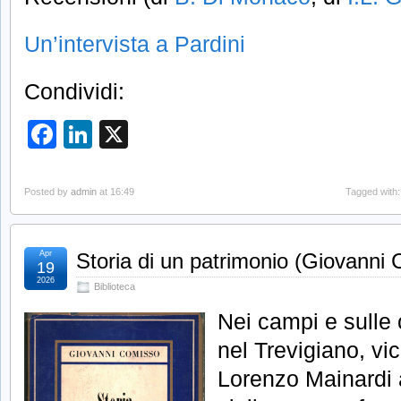
Un’intervista a Pardini
Condividi:
Facebook
LinkedIn
X
Posted by
admin
at 16:49
Tagged with
Apr
Storia di un patrimonio (Giovanni
19
2026
Biblioteca
Nei campi e sulle 
nel Trevigiano, vic
Lorenzo Mainardi 