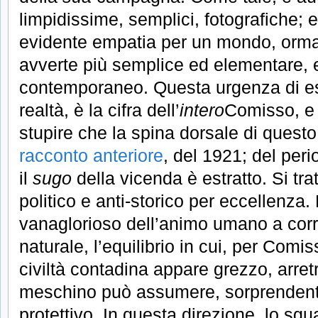
limpidissime, semplici, fotografiche; 
evidente empatia per un mondo, ormai
avverte più semplice ed elementare, e
contemporaneo. Questa urgenza di ess
realtà, è la cifra dell’
intero
Comisso, e
stupire che la spina dorsale di ques
racconto anteriore
, del 1921; del peri
il
sugo
della vicenda è estratto. Si tra
politico e anti-storico per eccellenza. 
vanaglorioso dell’animo umano a corr
naturale, l’equilibrio in cui, per Comi
civiltà contadina appare grezzo, arret
meschino può assumere, sorprenden
protettivo. In questa direzione, lo sg