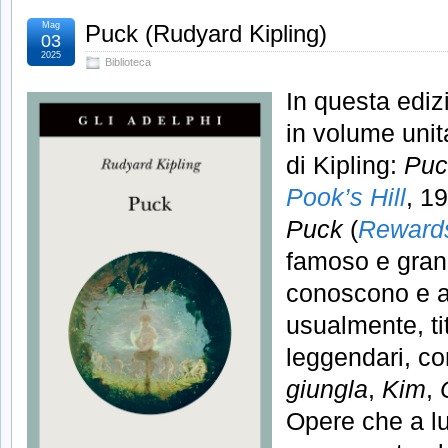
Mag
Puck (Rudyard Kipling)
03
2025
Biblioteca
In questa ediz
in volume unita
di Kipling:
Puck
Pook’s Hill
, 1
Puck
(
Rewards
famoso e grand
conoscono e 
usualmente, tit
leggendari, 
giungla
,
Kim
,
Opere che a l