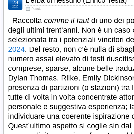
L’erba di nessuno (Enrico Testa)
23
2025
Poesia
Raccolta
comme il faut
di uno dei poe
degli ultimi trent’anni. Non è un caso 
selezionata tra i potenziali vincitori d
2024
. Del resto, non c’è nulla di sbagl
numero assai elevato di testi riuscitiss
comprese, sparse, alcune belle tradu
Dylan Thomas, Rilke, Emily Dickinson
presenza di partizioni (o stazioni) tra
tutte di volta in volta concentrate atto
personale e suggestiva esperienza; la 
individuare una coerente ispirazione
Quest’ultimo aspetto si coglie sin dal