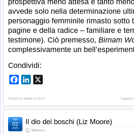
prospettiva meno attesa e tanto meno s
avvede solo nella determinazione ulti
personaggio femminile rimasto sotto tr
pagine e della radice – familiare e terr
testimone). Ciò premesso,
Birnam W
complessivamente un bell’esperiment
Condividi:
Facebook
LinkedIn
X
Posted by
admin
at 20:01
Tagged w
Ago
Il dio dei boschi (Liz Moore)
02
2025
Biblioteca