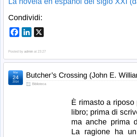
La novela en español del siglo XXI (
Condividi:
Facebook
LinkedIn
X
Posted by
admin
at 23:27
Mar
Butcher’s Crossing (John E. Willi
24
2014
Biblioteca
È rimasto a riposo
libro; prima di scr
ma anche prima de
La ragione ha un 