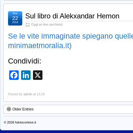
Mar
Sul libro di Alekxandar Hemon
22
2014
Oggi on line (archivio)
Se le vite immaginate spiegano quelle
minimaetmoralia.it)
Condividi:
Facebook
LinkedIn
X
Posted by
admin
at 13:19
Older Entries
© 2026
fulviocortese.it