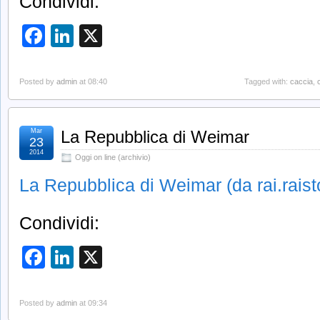
Condividi:
Facebook
LinkedIn
X
Posted by
admin
at 08:40
Tagged with:
caccia
,
Mar
La Repubblica di Weimar
23
2014
Oggi on line (archivio)
La Repubblica di Weimar (da rai.raisto
Condividi:
Facebook
LinkedIn
X
Posted by
admin
at 09:34