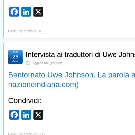
Facebook
LinkedIn
X
Posted by
admin
at 14:33
Mar
Intervista ai traduttori di Uwe Joh
26
2014
Oggi on line (archivio)
Bentornato Uwe Johnson. La parola ai 
nazioneindiana.com)
Condividi:
Facebook
LinkedIn
X
Posted by
admin
at 15:17