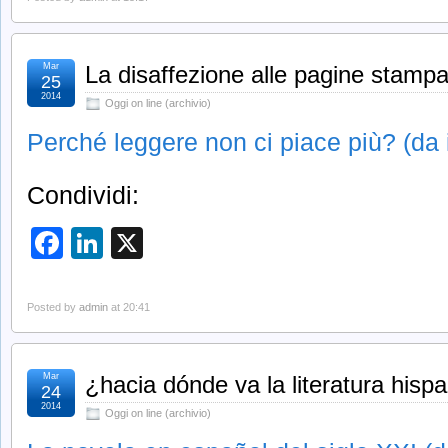
Mar
La disaffezione alle pagine stampa
25
2014
Oggi on line (archivio)
Perché leggere non ci piace più? (da i
Condividi:
Facebook
LinkedIn
X
Posted by
admin
at 20:41
Mar
¿hacia dónde va la literatura hisp
24
2014
Oggi on line (archivio)