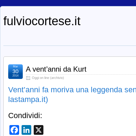
fulviocortese.it
Mar
A vent’anni da Kurt
30
2014
Oggi on line (archivio)
Vent’anni fa moriva una leggenda sen
lastampa.it)
Condividi:
Facebook
LinkedIn
X