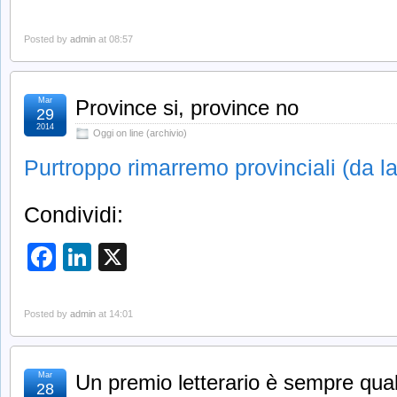
Posted by
admin
at 08:57
Mar
Province si, province no
29
2014
Oggi on line (archivio)
Purtroppo rimarremo provinciali (da l
Condividi:
Facebook
LinkedIn
X
Posted by
admin
at 14:01
Mar
Un premio letterario è sempre qual
28