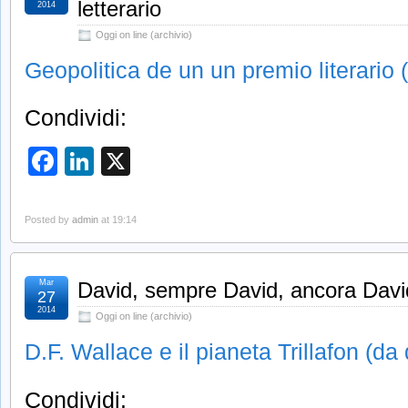
letterario
2014
Oggi on line (archivio)
Geopolitica de un un premio literario
Condividi:
Facebook
LinkedIn
X
Posted by
admin
at 19:14
Mar
David, sempre David, ancora Dav
27
2014
Oggi on line (archivio)
D.F. Wallace e il pianeta Trillafon (d
Condividi: