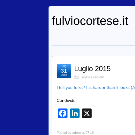
fulviocortese.it
Lug
Luglio 2015
31
2015
Taglines cantate
I tell you folks / It’s harder than it looks 
Condividi:
Facebook
LinkedIn
X
Posted by
admin
at 07:19