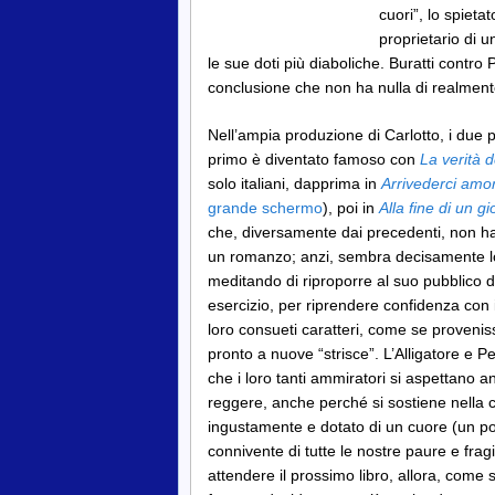
cuori”, lo spiet
proprietario di u
le sue doti più diaboliche. Buratti contro 
conclusione che non ha nulla di realment
Nell’ampia produzione di Carlotto, i due 
primo è diventato famoso con
La verità d
solo italiani, dapprima in
Arrivederci amor
grande schermo
), poi in
Alla fine di un g
che, diversamente dai precedenti, non ha 
un romanzo; anzi, sembra decisamente 
meditando di riproporre al suo pubblico
esercizio, per riprendere confidenza con i 
loro consueti caratteri, come se proveni
pronto a nuove “strisce”. L’Alligatore e Pe
che i loro tanti ammiratori si aspettano 
reggere, anche perché si sostiene nella c
ingustamente e dotato di un cuore (un po’ l
connivente di tutte le nostre paure e fragil
attendere il prossimo libro, allora, come 