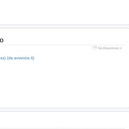
co
No Responses »
s) (da avvenire.it)