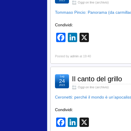
2015
Oggi on line (archivio)
Tommaso Pincio: Panorama (da carmilla
Condividi:
Facebook
LinkedIn
X
Posted by
admin
at 19:40
Lug
Il canto del grillo
24
2015
Oggi on line (archivio)
Ceronetti: perché il mondo è un’apocaliss
Condividi:
Facebook
LinkedIn
X