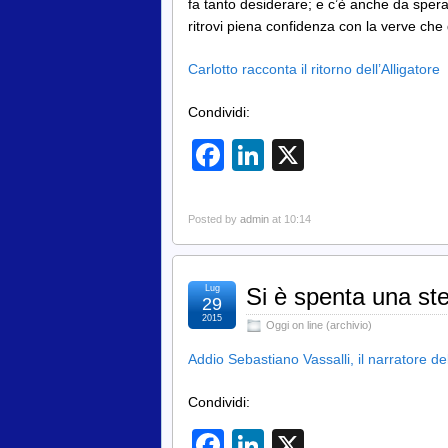
fa tanto desiderare; e c’è anche da sper
ritrovi piena confidenza con la verve che
Carlotto racconta il ritorno dell’Alligatore
Condividi:
Facebook
LinkedIn
X
Posted by
admin
at 10:14
Lug
Si è spenta una st
29
2015
Oggi on line (archivio)
Addio Sebastiano Vassalli, il narratore del
Condividi:
Facebook
LinkedIn
X