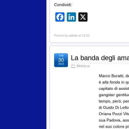
Condividi:
Facebook
LinkedIn
X
Posted by
admin
at 10:20
Lug
La banda degli ama
30
2015
Biblioteca
Marco Buratti, de
è
alla fonda
in qu
capitato di assi
gangster gentiluo
tempo, però, per 
di Guido Di Lello
Oriana Pozzi Vit
sua Padova, assi
nel suo colore più