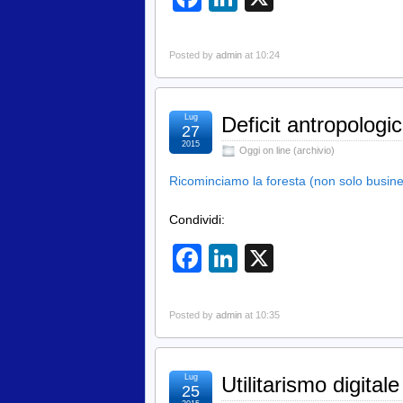
Posted by
admin
at 10:24
Lug
Deficit antropologi
27
2015
Oggi on line (archivio)
Ricominciamo la foresta (non solo busines
Condividi:
Facebook
LinkedIn
X
Posted by
admin
at 10:35
Lug
Utilitarismo digitale
25