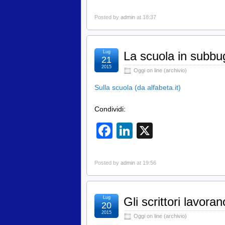
Posted by
admin
at 18:37
Lug
La scuola in subbug
21
2015
Oggi on line (archivio)
Sulla scuola (da alfabeta.it)
Condividi:
Facebook
LinkedIn
X
Posted by
admin
at 19:56
Lug
Gli scrittori lavora
20
2015
Oggi on line (archivio)