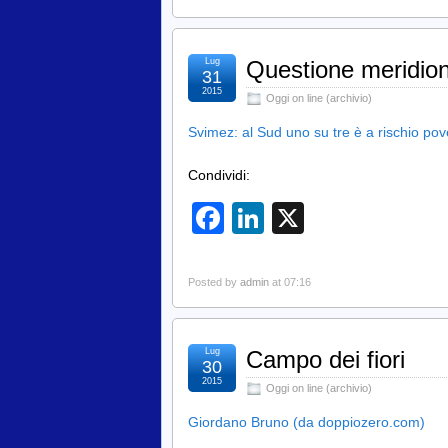
Lug
Questione meridio
31
2015
Oggi on line (archivio)
Svimez: al Sud uno su tre è a rischio pov
Condividi:
Facebook
LinkedIn
X
Posted by
admin
at 07:16
Lug
Campo dei fiori
30
2015
Oggi on line (archivio)
Giordano Bruno (da doppiozero.com)