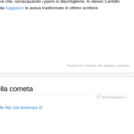
are che,
risciacquando i panni in Bacchiglione
, lo stesso Carlotto
 da
fuggiasco
lo aveva trasformato in ottimo scrittore.
Tagged with:
francia
,
noir
,
padova
,
romanzo
ella cometa
No Responses »
le Alpi (da lastampa.it)