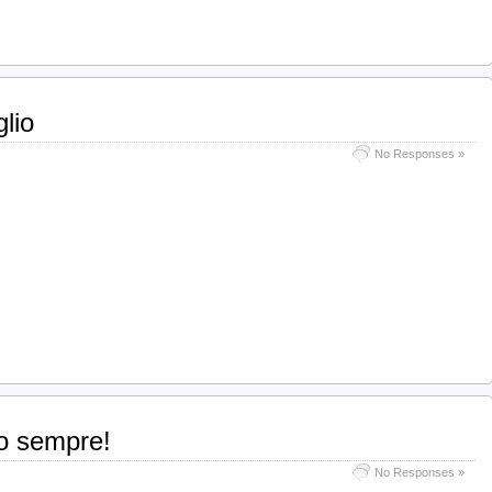
lio
No Responses »
no sempre!
No Responses »