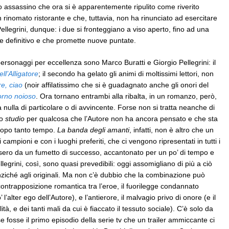
ato assassino che ora si è apparentemente ripulito come riverito
n rinomato ristorante e che, tuttavia, non ha rinunciato ad esercitare
Pellegrini, dunque: i due si fronteggiano a viso aperto, fino ad una
e definitivo e che promette nuove puntate.
personaggi per eccellenza sono Marco Buratti e Giorgio Pellegrini: il
ell’Alligatore
; il secondo ha gelato gli animi di moltissimi lettori, non
e, ciao
(noir affilatissimo che si è guadagnato anche gli onori del
iorno noioso
. Ora tornano entrambi alla ribalta, in un romanzo, però,
nulla di particolare o di avvincente. Forse non si tratta neanche di
lo
studio
per qualcosa che l’Autore non ha ancora pensato e che sta
 dopo tanto tempo.
La banda degli amanti
, infatti, non è altro che un
campioni e con i luoghi preferiti, che ci vengono ripresentati in tutti i
ssero da un fumetto di successo, accantonato per un po’ di tempo e
llegrini, così, sono quasi prevedibili: oggi assomigliano di più a ciò
anziché agli originali. Ma non c’è dubbio che la combinazione può
ontrapposizione romantica tra l’eroe, il fuorilegge condannato
’alter ego dell’Autore), e l’antierore, il malvagio privo di onore (e il
ità, e dei tanti mali da cui è fiaccato il tessuto sociale). C’è solo da
se fosse il primo episodio della serie tv che un trailer ammiccante ci