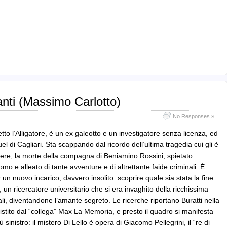
nti (Massimo Carlotto)
No Responses »
tto l’Alligatore, è un ex galeotto e un investigatore senza licenza, ed
el di Cagliari. Sta scappando dal ricordo dell’ultima tragedia cui gli è
stere, la morte della compagna di Beniamino Rossini, spietato
mo e alleato di tante avventure e di altrettante faide criminali. È
un nuovo incarico, davvero insolito: scoprire quale sia stata la fine
, un ricercatore universitario che si era invaghito della ricchissima
ali, diventandone l’amante segreto. Le ricerche riportano Buratti nella
stito dal “collega” Max La Memoria, e presto il quadro si manifesta
 sinistro: il mistero Di Lello è opera di Giacomo Pellegrini, il “re di