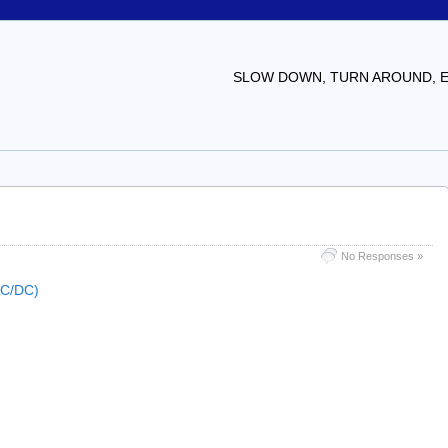
SLOW DOWN, TURN AROUND, EV
No Responses »
(AC/DC)