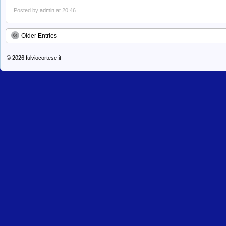
Posted by
admin
at 20:46
Older Entries
© 2026
fulviocortese.it