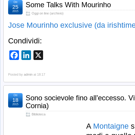
Ott
Some Talks With Mourinho
25
2015
Oggi on line (archivio)
Jose Mourinho exclusive (da irishtim
Condividi:
Facebook
LinkedIn
X
Posted by
admin
at 18:17
Ott
Sono socievole fino all’eccesso. V
18
Cornia)
2015
Biblioteca
A
Montaigne
s