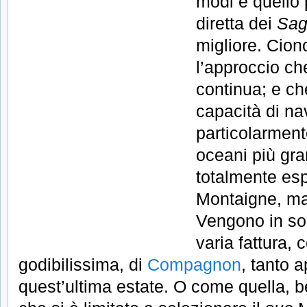
modi e quello 
diretta dei
Sag
migliore. Cio
l’approccio ch
continua; e c
capacità di na
particolarment
oceani più gra
totalmente esp
Montaigne, ma 
Vengono in soc
varia fattura, 
godibilissima, di
Compagnon
, tanto a
quest’ultima estate. O come quella, b