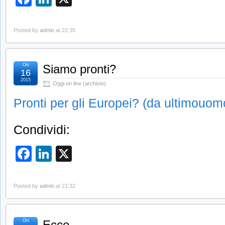
Posted by
admin
at 22:35
Ott
Siamo pronti?
16
2015
Oggi on line (archivio)
Pronti per gli Europei? (da ultimouo
Condividi:
Facebook
LinkedIn
X
Posted by
admin
at 21:32
Ott
Ecco…