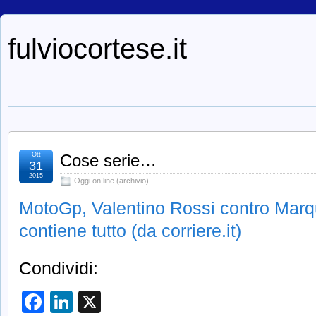
fulviocortese.it
Ott
Cose serie…
31
2015
Oggi on line (archivio)
MotoGp, Valentino Rossi contro Marq
contiene tutto (da corriere.it)
Condividi:
Facebook
LinkedIn
X