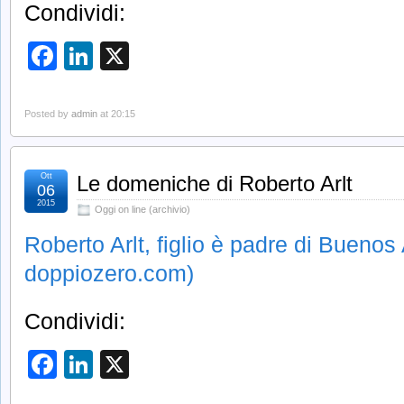
Condividi:
Facebook
LinkedIn
X
Posted by
admin
at 20:15
Ott
Le domeniche di Roberto Arlt
06
2015
Oggi on line (archivio)
Roberto Arlt, figlio è padre di Buenos
doppiozero.com)
Condividi:
Facebook
LinkedIn
X