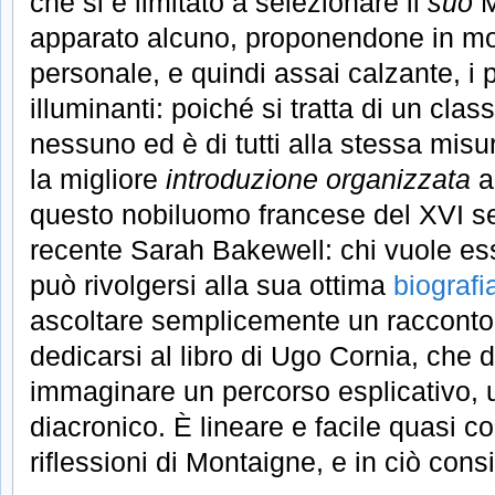
che si è limitato a selezionare il
suo
M
apparato alcuno, proponendone in m
personale, e quindi assai calzante, i p
illuminanti: poiché si tratta di un clas
nessuno ed è di tutti alla stessa misur
la migliore
introduzione organizzata
ai
questo nobiluomo francese del XVI sec
recente Sarah Bakewell: chi vuole es
può rivolgersi alla sua ottima
biografi
ascoltare semplicemente un racconto 
dedicarsi al libro di Ugo Cornia, che 
immaginare un percorso esplicativo, u
diacronico. È lineare e facile quasi c
riflessioni di Montaigne, e in ciò consi