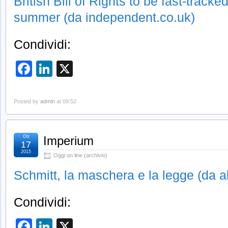
British Bill of Rights to be fast-tracke
summer (da independent.co.uk)
Condividi:
Facebook
LinkedIn
X
Posted by
admin
at 09:52
Ott
Imperium
17
2015
Oggi on line (archivio)
Schmitt, la maschera e la legge (da al
Condividi:
Facebook
LinkedIn
X