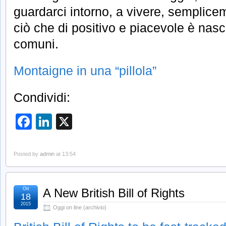
guardarci intorno, a vivere, semplicem
ciò che di positivo e piacevole è nasc
comuni.
Montaigne in una “pillola”
Condividi:
Facebook
LinkedIn
X
Posted by
admin
at 13:54
Ott
A New British Bill of Rights
18
2015
Oggi on line (archivio)