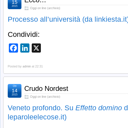
15
2015
Oggi on line (archivio)
Processo all’università (da linkiesta.it
Condividi:
Facebook
LinkedIn
X
Posted by
admin
at 22:31
Ott
Crudo Nordest
14
2015
Oggi on line (archivio)
Veneto profondo. Su
Effetto domino
d
leparoleelecose.it)