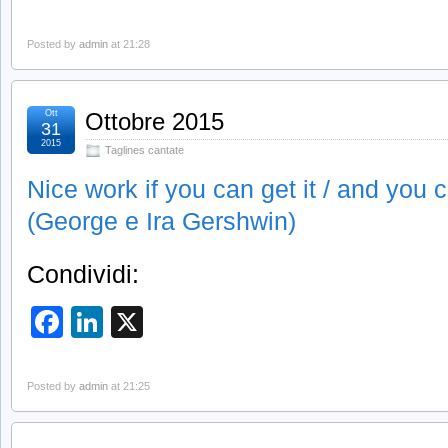
Posted by
admin
at 21:28
Ott
Ottobre 2015
31
2015
Taglines cantate
Nice work if you can get it / and you ca
(George e Ira Gershwin)
Condividi:
Facebook
LinkedIn
X
Posted by
admin
at 21:25