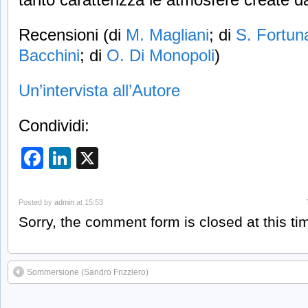
Recensioni (di
M. Magliani
; di
S. Fortun
Bacchini
; di
O. Di Monopoli
)
Un’intervista all’Autore
Condividi:
Facebook
LinkedIn
X
Posted by
admin
at 15:53
Sorry, the comment form is closed at this ti
Sommersione (Sandro Frizziero)