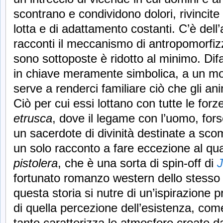
scontrano e condividono dolori, rivincite
lotta e di adattamento costanti. C’è dell’a
racconti il meccanismo di antropomorfizz
sono sottoposte è ridotto al minimo. Difa
in chiave meramente simbolica, a un mo
serve a renderci familiare ciò che gli a
Ciò per cui essi lottano con tutte le for
etrusca
, dove il legame con l’uomo, for
un sacerdote di divinità destinate a scompa
un solo racconto a fare eccezione al q
pistolera
, che è una sorta di spin-off di
J
fortunato romanzo western dello stesso
questa storia si nutre di un’ispirazione 
di quella percezione dell’esistenza, come
tanto caratterizza le atmosfere create d