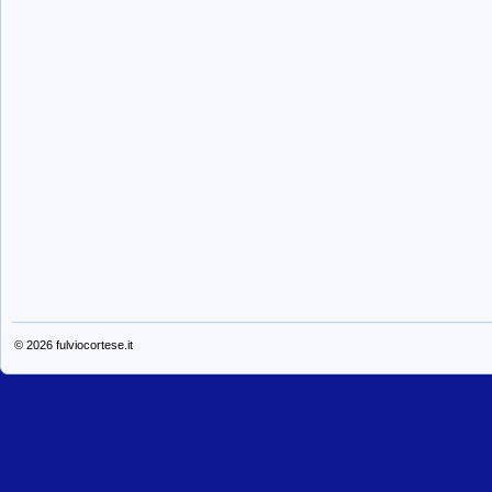
© 2026
fulviocortese.it