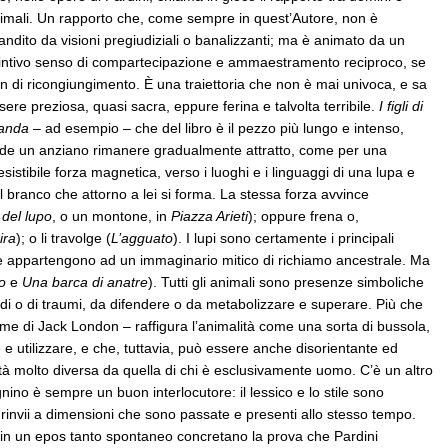
imali. Un rapporto che, come sempre in quest’Autore, non è
andito da visioni pregiudiziali o banalizzanti; ma è animato da un
tintivo senso di compartecipazione e ammaestramento reciproco, se
n di ricongiungimento. È una traiettoria che non è mai univoca, e sa
sere preziosa, quasi sacra, eppure ferina e talvolta terribile.
I figli di
anda
– ad esempio – che del libro è il pezzo più lungo e intenso,
de un anziano rimanere gradualmente attratto, come per una
resistibile forza magnetica, verso i luoghi e i linguaggi di una lupa e
l branco che attorno a lei si forma. La stessa forza avvince
del lupo
, o un montone, in
Piazza Arieti
); oppure frena o,
ira
); o li travolge (
L’agguato
). I lupi sono certamente i principali
rte appartengono ad un immaginario mitico di richiamo ancestrale. Ma
o
e
Una barca di anatre
). Tutti gli animali sono presenze simboliche
cordi o di traumi, da difendere o da metabolizzare e superare. Più che
orme di Jack London – raffigura l’animalità come una sorta di bussola,
e e utilizzare, e che, tuttavia, può essere anche disorientante ed
ità molto diversa da quella di chi è esclusivamente uomo. C’è un altro
agnino è sempre un buon interlocutore: il lessico e lo stile sono
di rinvii a dimensioni che sono passate e presenti allo stesso tempo.
é in un epos tanto spontaneo concretano la prova che Pardini