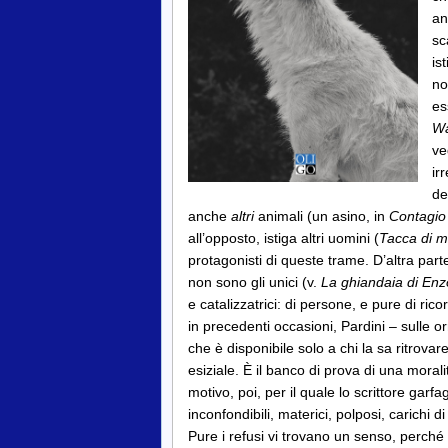
an
sc
is
no
es
W
ve
ir
de
anche
altri
animali (un asino, in
Contagio 
all’opposto, istiga altri uomini (
Tacca di m
protagonisti di queste trame. D’altra pa
non sono gli unici (v.
La ghiandaia di Enz
e catalizzatrici: di persone, e pure di ri
in precedenti occasioni, Pardini – sulle 
che è disponibile solo a chi la sa ritrovar
esiziale. È il banco di prova di una moral
motivo, poi, per il quale lo scrittore garf
inconfondibili, materici, polposi, carichi 
Pure i refusi vi trovano un senso, perch