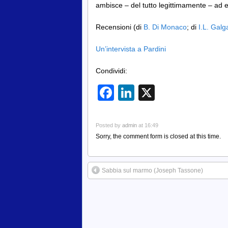
ambisce – del tutto legittimamente – ad e
Recensioni (di
B. Di Monaco
; di
I.L. Gal
Un’intervista a Pardini
Condividi:
Facebook
LinkedIn
X
Posted by
admin
at 16:49
Sorry, the comment form is closed at this time.
Sabbia sul marmo (Joseph Tassone)