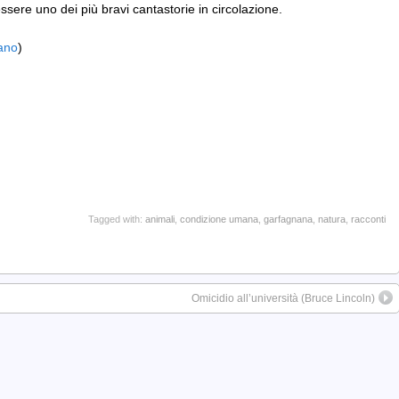
ssere uno dei più bravi cantastorie in circolazione.
gano
)
Tagged with:
animali
,
condizione umana
,
garfagnana
,
natura
,
racconti
Omicidio all’università (Bruce Lincoln)