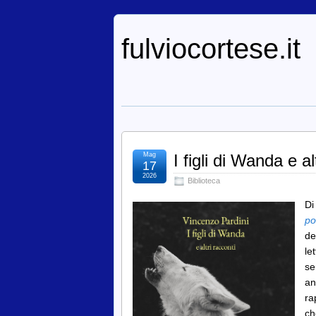
fulviocortese.it
Mag
I figli di Wanda e a
17
2026
Biblioteca
Di
po
de
le
se
an
ra
ch