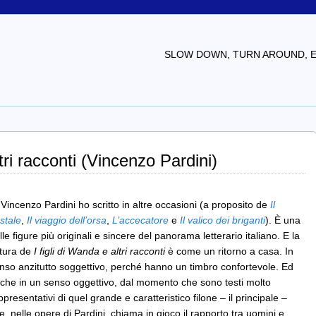
SLOW DOWN, TURN AROUND, EV
ltri racconti (Vincenzo Pardini)
 Vincenzo Pardini ho scritto in altre occasioni (a proposito de
Il
stale
,
Il viaggio dell’orsa
,
L’accecatore
e
Il valico dei briganti
). È una
lle figure più originali e sincere del panorama letterario italiano. E la
ttura de
I figli di Wanda e altri racconti
è come un ritorno a casa. In
nso anzitutto soggettivo, perché hanno un timbro confortevole. Ed
che in un senso oggettivo, dal momento che sono testi molto
ppresentativi di quel grande e caratteristico filone – il principale –
e, nelle opere di Pardini, chiama in gioco il rapporto tra uomini e