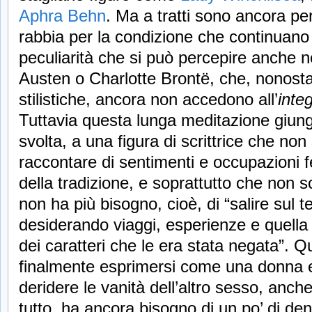
Aphra Behn
. Ma a tratti sono ancora pe
rabbia per la condizione che continuano
peculiarità che si può percepire anche 
Austen o Charlotte Brontë, che, nonosta
stilistiche, ancora non accedono all’
integ
Tuttavia questa lunga meditazione giung
svolta, a una figura di scrittrice che no
raccontare di sentimenti e occupazioni fe
della tradizione, e soprattutto che non s
non ha più bisogno, cioè, di “salire sul te
desiderando viaggi, esperienze e quell
dei caratteri che le era stata negata”. Q
finalmente esprimersi come una donna e
deridere le vanità dell’altro sesso, anc
tutto, ha ancora bisogno di un po’ di den