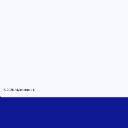
© 2026
fulviocortese.it