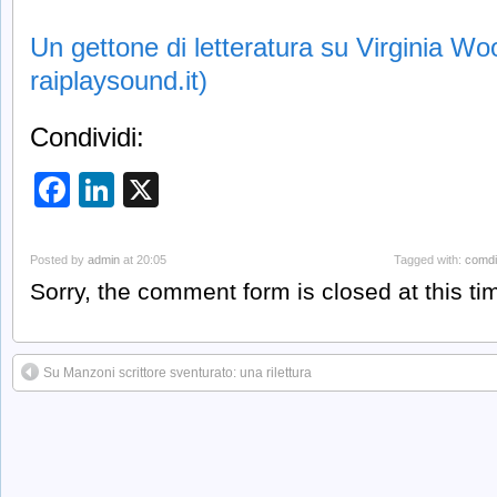
Un gettone di letteratura su Virginia Woo
raiplaysound.it)
Condividi:
Facebook
LinkedIn
X
Posted by
admin
at 20:05
Tagged with:
comdi
Sorry, the comment form is closed at this ti
Su Manzoni scrittore sventurato: una rilettura