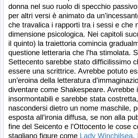
donna nel suo ruolo di specchio passivo
per altri versi è animato da un’incessan
che travalica i rapporti tra i sessi e ch
dimensione psicologica. Nei capitoli succe
il quinto) la traiettoria comincia gradual
questione letteraria che l’ha stimolata.
Settecento sarebbe stato difficilissimo
essere una scrittrice. Avrebbe potuto e
un’eroina della letteratura d’immaginaz
diventare come Shakespeare. Avrebbe inc
insormontabili e sarebbe stata costretta,
nascondersi dietro un nome maschile, pe
esposta all’ironia diffusa, se non alla pu
fine del Seicento e l’Ottocento le cose 
stagliano figure come
Lady Winchilsea
,