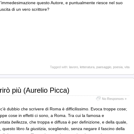
ll’immedesimazione questo Autore, e puntualmente riesce nel suo
uscita di un vero scrittore?
Tagged with:
lavoro
,
letteratura
,
paesaggio
,
poesia
,
vita
rò più (Aurelio Picca)
No Responses »
c’è dubbio che scrivere di Roma è difficilissimo. Evoca troppe cose;
oppe cose in effetti ci sono, a Roma. Tra cui la famosa e
antata
bellezza
, che troppa e diffusa è per definizione, e della quale,
, questo libro
fa giustizia
, scegliendo, senza negare il fascino della