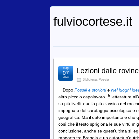
fulviocortese.it
Mag
Lezioni dalle rovin
07
2026
Biblioteca
,
Poesia
Dopo
Fossili e storioni
e
Nei luoghi ide
altro piccolo capolavoro. È letteratura 
su più livelli: quello più classico del racc
impegnato del carotaggio psicologico e so
geografica. Ma il dato importante è che qu
così che il testo sprigiona le sue virtù mi
conclusione, anche se quest’ultima si leg
rapporto tra Bregola e un autore/un’autric