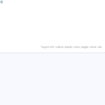
i
)
Tagged with:
cultura
,
popolo
,
roma
,
saggio
,
storia
,
vita