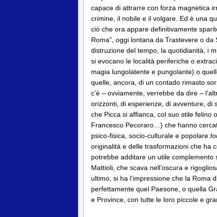
capace di attrarre con forza magnetica irres
crimine, il nobile e il volgare. Ed è una 
ciò che ora appare definitivamente spari
Roma”, oggi lontana da Trastevere o da Sa
distruzione del tempo, la quotidianità, i
si evocano le località periferiche o extrac
magia lungolatente e pungolante) o quelle
quelle, ancora, di un contado rimasto s
c’è – ovviamente, verrebbe da dire – l’al
orizzonti, di esperienze, di avventure, di sc
che Picca si affianca, col suo stile felino 
Francesco Pecoraro…) che hanno cerca
psico-fisica, socio-culturale e popolare
to
originalità e delle trasformazioni che ha
potrebbe additare un utile complemento s
Mattioli, che scava nell’oscura e rigoglio
ultimo, si ha l’impressione che la Roma di 
perfettamente quel Paesone, o quella Gran
e Province, con tutte le loro piccole e gr