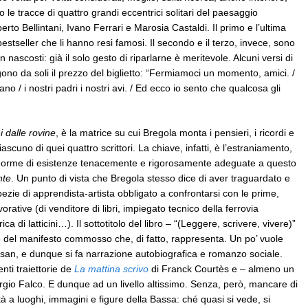
o le tracce di quattro grandi eccentrici solitari del paesaggio
berto Bellintani, Ivano Ferrari e Marosia Castaldi. Il primo e l’ultima
bestseller che li hanno resi famosi. Il secondo e il terzo, invece, sono
 nascosti: già il solo gesto di riparlarne è meritevole. Alcuni versi di
gono da soli il prezzo del biglietto: “Fermiamoci un momento, amici. /
 / i nostri padri i nostri avi. / Ed ecco io sento che qualcosa gli
i dalle rovine
, è la matrice su cui Bregola monta i pensieri, i ricordi e
scuno di quei quattro scrittori. La chiave, infatti, è l’estraniamento,
, le orme di esistenze tenacemente e rigorosamente adeguate a questo
nte
. Un punto di vista che Bregola stesso dice di aver traguardato e
pezie di apprendista-artista obbligato a confrontarsi con le prime,
rative (di venditore di libri, impiegato tecnico della ferrovia
 di latticini…). Il sottotitolo del libro – “(Leggere, scrivere, vivere)”
 del manifesto commosso che, di fatto, rappresenta. Un po’ vuole
isan, e dunque si fa narrazione autobiografica e romanzo sociale.
nti traiettorie de
La mattina scrivo
di Franck Courtès e – almeno un
rgio Falco. E dunque ad un livello altissimo. Senza, però, mancare di
tà a luoghi, immagini e figure della Bassa: ché quasi si vede, si