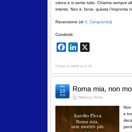
odora e si sente tutto. Chiama sempre a
intento. Non è, forse, questa l’impronta ri
Recensione (di
S. Zangrando
)
Condividi:
Facebook
LinkedIn
X
Posted by
admin
at 21:03
Mar
Roma mia, non mori
10
2026
Biblioteca
,
Roma
Non 
e tr
dec
però