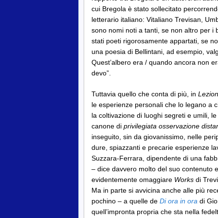
cui Bregola è stato sollecitato percorrend
letterario italiano: Vitaliano Trevisan, Um
sono nomi noti a tanti, se non altro per i 
stati poeti rigorosamente appartati, se non
una poesia di Bellintani, ad esempio, val
Quest’albero era / quando ancora non erano
devo”.
Tuttavia quello che conta di più, in
Lezion
le esperienze personali che lo legano a cia
la coltivazione di luoghi segreti e umili
canone di
privilegiata osservazione dista
inseguito, sin da giovanissimo, nelle peri
dure, spiazzanti e precarie esperienze lavo
Suzzara-Ferrara, dipendente di una fabbrica
– dice davvero molto del suo contenuto e
evidentemente omaggiare
Works
di Trev
Ma in parte si avvicina anche alle più rece
pochino – a quelle de
Di ora in ora
di Gio
quell’impronta propria che sta nella fedel