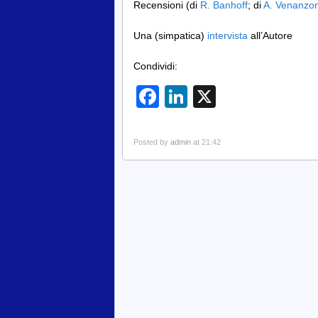
Recensioni (di
R. Banhoff
; di
A. Venanzon
Una (simpatica)
intervista
all’Autore
Condividi:
Facebook
LinkedIn
X
Posted by
admin
at 21:42