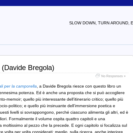
SLOW DOWN, TURN AROUND, EV
e (Davide Bregola)
No Responses »
ali per la camporella
, a Davide Bregola riesce con questo libro un
all’ennesima potenza. Ed è anche una proposta che si può accogliere
onto-memoir; quello più interessante dell’itinerario critico; quello più
cio-politico; e quello più insinuante dell’immersione poetica e
esti livelli si sovrappongono, perché ciascuno alimenta gli altri, ed è
gliori. Formalmente il volume ospita quattro capitoli e una
a moltissimo al pezzo che la precede. E ogni capitolo si focalizza sul
e volta per volta considerati; meglio, sulla ricerca, anche interiore,