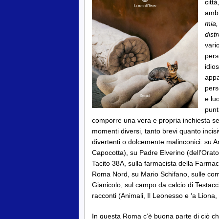
citt
ambi
mia,
distr
vari
pers
idio
appa
pers
e lu
punt
comporre una vera e propria inchiesta sen
momenti diversi, tanto brevi quanto incisi
divertenti o dolcemente malinconici: su A
Capocotta), su Padre Elverino (dell’Orator
Tacito 38A, sulla farmacista della Farmac
Roma Nord, su Mario Schifano, sulle comme
Gianicolo, sul campo da calcio di Testacc
racconti (Animali, Il Leonesso e ‘a Liona, 
In questa Roma c’è buona parte di ciò c