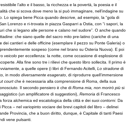
istibile l’alto e il basso, la ricchezza e la povertà, la poesia e il
qualità che si scova dove meno la si può immaginare, nell’indagine su
to. Lo spiega bene Picca quando descrive, ad esempio, la “gola di
n Lorenzo e ri-trovata in piazza Gasparri a Ostia, con “i sapori, la
 muri che si legano alle persone e calano nel sudore”. O anche quando
ittadine: che siano quelle del sacro mito pre-latino (cariche di una
 dei cantieri e delle officine (esemplare il pezzo su Ponte Galeria) o
orprendentemente sospeso (come nel brano su Osteria Nuova). E poi
tro
veicolo
per eccellenza: la notte, come occasione di esplosione di
operte. Alla fine sono tre i rilievi che questo libro sollecita. Il primo è
ovviamente, a quelle opere (i libri di Fernando Acitelli,
Lo stradone
di
to, in modo
diversamente esagerato
, di riprodurre quell’immersione
ut court
che è necessaria alla comprensione di Roma, della sua
 conosciuto. Il secondo pensiero è che di
Roma mia, non morirò più
si
aggistico (un amplificatore di suggestioni),
Remoria
di Francesco
sa forza alchemica ed escatologica della città e dei suoi
contorni
. Da
Picca – nel variopinto vociare dei brevi capitoli del libro – delinei
de Provincia, che a buon diritto, dunque, è Capitale di tanti Paesi
andi vene pulsanti.