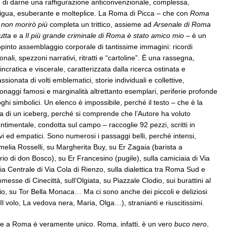
à, di darne una raffigurazione anticonvenzionale, complessa,
gua, esuberante e molteplice. La Roma di Picca – che con
Roma
 non morirò più
completa un trittico, assieme ad
Arsenale di Roma
utta
e a
Il più grande criminale di Roma è stato amico mio
– è un
opinto assemblaggio corporale di tantissime immagini: ricordi
onali, spezzoni narrativi, ritratti e “cartoline”. È una rassegna,
sincratica e viscerale, caratterizzata dalla ricerca ostinata e
ssionata di volti emblematici, storie individuali e collettive,
onaggi famosi e marginalità altrettanto esemplari, periferie profonde
oghi simbolici. Un elenco è impossibile, perché il testo – che è la
a di un iceberg, perché si comprende che l’Autore ha voluto
timentale, condotta sul campo – raccoglie 92 pezzi, scritti in
vi ed empatici. Sono numerosi i passaggi belli, perché intensi,
melia Rosselli, su Margherita Buy, su Er Zagaia (barista a
io di don Bosco), su Er Francesino (pugile), sulla camiciaia di Via
ia Centrale di Via Cola di Rienzo, sulla dialettica tra Roma Sud e
sse di Cinecittà, sull’Olgiata, su Piazzale Clodio, sui burattini al
io, su Tor Bella Monaca… Ma ci sono anche dei piccoli e deliziosi
Il volo, La vedova nera, Maria, Olga…), stranianti e riuscitissimi.
he a Roma è veramente unico. Roma, infatti, è un vero
buco nero
,