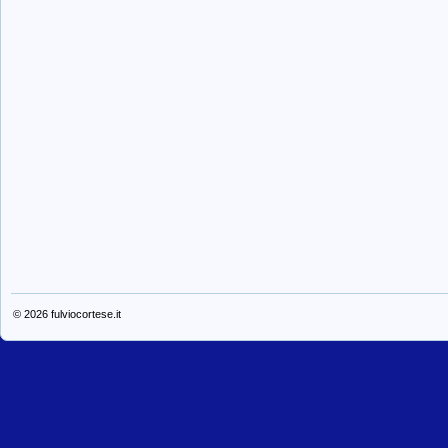
© 2026
fulviocortese.it