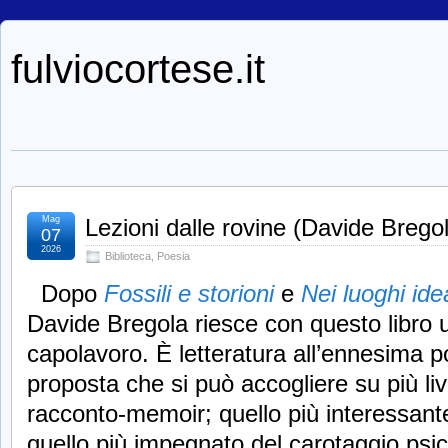
fulviocortese.it
Mag
Lezioni dalle rovine (Davide Brego
07
2026
Biblioteca
,
Poesia
Dopo
Fossili e storioni
e
Nei luoghi ide
Davide Bregola riesce con questo libro u
capolavoro. È letteratura all’ennesima 
proposta che si può accogliere su più live
racconto-memoir; quello più interessante d
quello più impegnato del carotaggio psico