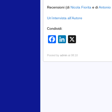
Recensioni (di
Nicola Fiorita
e di
Antonio 
Un’intervista all’Autore
Condividi:
Facebook
LinkedIn
X
Posted by
admin
at 08:10