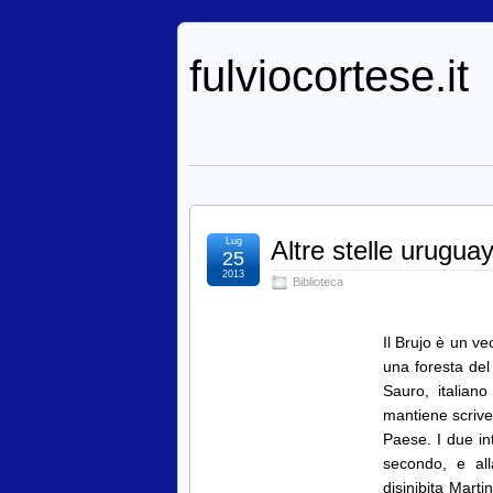
fulviocortese.it
Lug
Altre stelle urugua
25
2013
Biblioteca
Il Brujo è un ve
una foresta del
Sauro, italian
mantiene scriven
Paese. I due in
secondo, e all
disinibita Marti