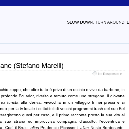
SLOW DOWN, TURN AROUND, EV
yane (Stefano Marelli)
No Responses »
cchio zoppo, che oltre tutto è privo di un occhio e vive da barbone, in
 profondo Ecuador, riverito e temuto come uno stregone. Il giovane
o
ex turista
alla deriva, vivacchia in un villaggio lì nei pressi e si
do per la tv locale i sottotitoli di vecchi programmi trash del suo Bel
teragiscono quasi per caso, e il primo racconta presto la sua vita al
a sua strana ed improvvisa compagna d’ascolto, l’eccentrica e
na. Così il Brujo,
alias
Prudencio Picassent,
alias
Nesto Bordesante,