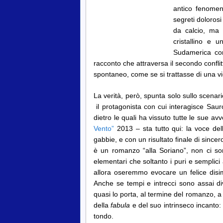
antico fenomeno
segreti doloros
da calcio, ma 
cristallino e 
Sudamerica come
racconto che attraversa il secondo confli
spontaneo, come se si trattasse di una 
La verità, però, spunta solo sullo scenari
il protagonista con cui interagisce Sau
dietro le quali ha vissuto tutte le sue av
Vento”
2013 – sta tutto qui: la voce dell
gabbie, e con un risultato finale di sinc
è un romanzo “alla Soriano”, non ci s
elementari che soltanto i puri e semplic
allora oseremmo evocare un felice di
Anche se tempi e intrecci sono assai di
quasi lo porta, al termine del romanzo, a 
della
fabula
e del suo intrinseco incanto: e
tondo.