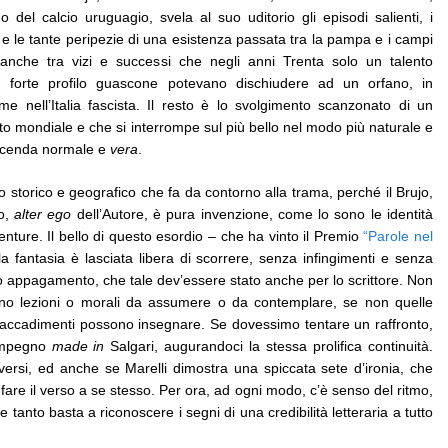
 del calcio uruguagio, svela al suo uditorio gli episodi salienti, i
i e le tante peripezie di una esistenza passata tra la pampa e i campi
anche tra vizi e successi che negli anni Trenta solo un talento
un forte profilo guascone potevano dischiudere ad un orfano, in
 nell’Italia fascista. Il resto è lo svolgimento scanzonato di un
tto mondiale e che si interrompe sul più bello nel modo più naturale e
vicenda normale e
vera
.
o storico e geografico che fa da contorno alla trama, perché il Brujo,
ro,
alter ego
dell’Autore, è pura invenzione, come lo sono le identità
venture. Il bello di questo esordio – che ha vinto il Premio
“Parole nel
a fantasia è lasciata libera di scorrere, senza infingimenti e senza
ero appagamento, che tale dev’essere stato anche per lo scrittore. Non
ono lezioni o morali da assumere o da contemplare, se non quelle
i accadimenti possono insegnare. Se dovessimo tentare un raffronto,
simpegno
made in
Salgari, augurandoci la stessa prolifica continuità.
versi, ed anche se Marelli dimostra una spiccata sete d’ironia, che
fare il verso a se stesso. Per ora, ad ogni modo, c’è senso del ritmo,
 tanto basta a riconoscere i segni di una credibilità letteraria a tutto