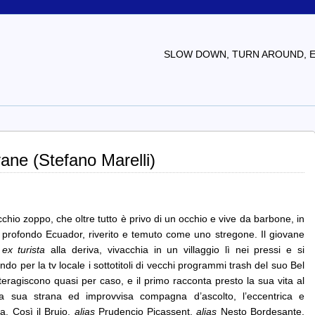
SLOW DOWN, TURN AROUND, EV
yane (Stefano Marelli)
cchio zoppo, che oltre tutto è privo di un occhio e vive da barbone, in
 profondo Ecuador, riverito e temuto come uno stregone. Il giovane
o
ex turista
alla deriva, vivacchia in un villaggio lì nei pressi e si
do per la tv locale i sottotitoli di vecchi programmi trash del suo Bel
teragiscono quasi per caso, e il primo racconta presto la sua vita al
a sua strana ed improvvisa compagna d’ascolto, l’eccentrica e
na. Così il Brujo,
alias
Prudencio Picassent,
alias
Nesto Bordesante,