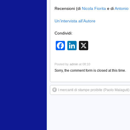
Recensioni (di
Nicola Fiorita
e di
Antonio 
Un’intervista all’Autore
Condividi:
Facebook
LinkedIn
X
Posted by
admin
at 08:10
Sorry, the comment form is closed at this time.
I mercanti di stampe proibite (Paolo Malaguti)