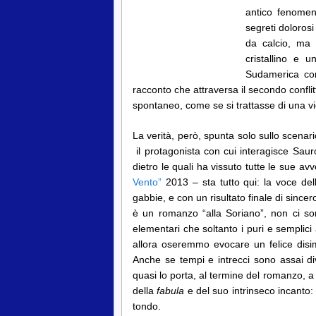
antico fenomeno
segreti doloros
da calcio, ma 
cristallino e 
Sudamerica come
racconto che attraversa il secondo confli
spontaneo, come se si trattasse di una 
La verità, però, spunta solo sullo scenari
il protagonista con cui interagisce Sau
dietro le quali ha vissuto tutte le sue av
Vento”
2013 – sta tutto qui: la voce dell
gabbie, e con un risultato finale di sinc
è un romanzo “alla Soriano”, non ci s
elementari che soltanto i puri e semplic
allora oseremmo evocare un felice di
Anche se tempi e intrecci sono assai di
quasi lo porta, al termine del romanzo, a 
della
fabula
e del suo intrinseco incanto: e
tondo.