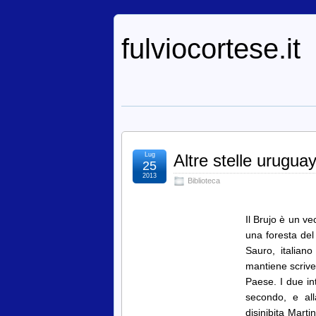
fulviocortese.it
Lug
Altre stelle urugua
25
2013
Biblioteca
Il Brujo è un ve
una foresta del
Sauro, italian
mantiene scriven
Paese. I due in
secondo, e all
disinibita Marti