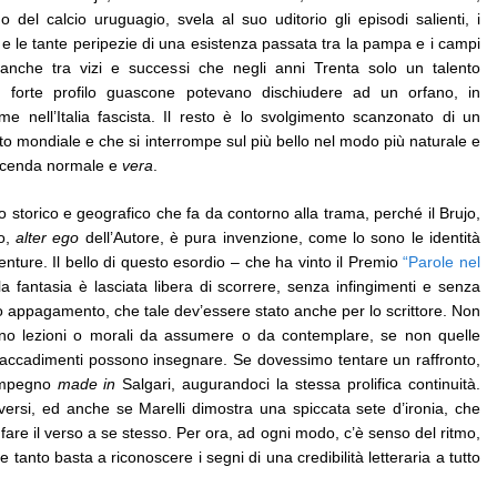
 del calcio uruguagio, svela al suo uditorio gli episodi salienti, i
i e le tante peripezie di una esistenza passata tra la pampa e i campi
anche tra vizi e successi che negli anni Trenta solo un talento
un forte profilo guascone potevano dischiudere ad un orfano, in
 nell’Italia fascista. Il resto è lo svolgimento scanzonato di un
tto mondiale e che si interrompe sul più bello nel modo più naturale e
vicenda normale e
vera
.
o storico e geografico che fa da contorno alla trama, perché il Brujo,
ro,
alter ego
dell’Autore, è pura invenzione, come lo sono le identità
venture. Il bello di questo esordio – che ha vinto il Premio
“Parole nel
a fantasia è lasciata libera di scorrere, senza infingimenti e senza
ero appagamento, che tale dev’essere stato anche per lo scrittore. Non
ono lezioni o morali da assumere o da contemplare, se non quelle
i accadimenti possono insegnare. Se dovessimo tentare un raffronto,
simpegno
made in
Salgari, augurandoci la stessa prolifica continuità.
versi, ed anche se Marelli dimostra una spiccata sete d’ironia, che
fare il verso a se stesso. Per ora, ad ogni modo, c’è senso del ritmo,
 tanto basta a riconoscere i segni di una credibilità letteraria a tutto