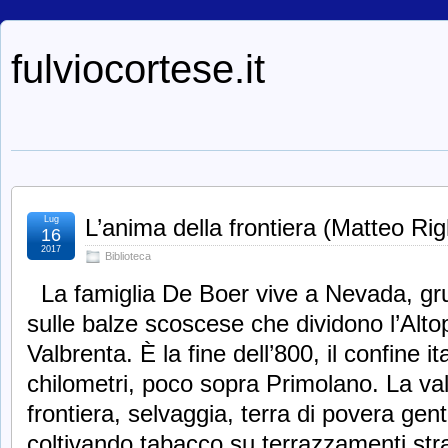
fulviocortese.it
Lug
L’anima della frontiera (Matteo Rig
16
2017
Biblioteca
La famiglia De Boer vive a Nevada, gr
sulle balze scoscese che dividono l’Alto
Valbrenta. È la fine dell’800, il confine i
chilometri, poco sopra Primolano. La va
frontiera, selvaggia, terra di povera gen
coltivando tabacco su terrazzamenti stra