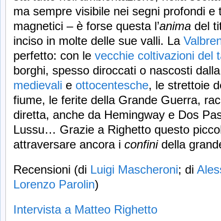
ma sempre visibile nei segni profondi e
magnetici – è forse questa l’
anima
del ti
inciso in molte delle sue valli. La
Valbre
perfetto: con le
vecchie coltivazioni del
borghi, spesso diroccati o nascosti dalla 
medievali
e
ottocentesche
, le strettoie
fiume, le ferite della Grande Guerra, rac
diretta, anche da Hemingway e Dos Pass
Lussu… Grazie a Righetto questo piccol
attraversare ancora i
confini
della grande
Recensioni (di
Luigi Mascheroni
; di
Ales
Lorenzo Parolin
)
Intervista a Matteo Righetto