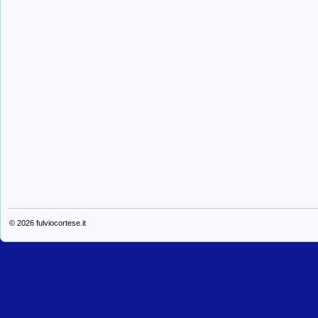
© 2026
fulviocortese.it