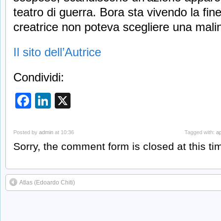
teatro di guerra. Bora sta vivendo la fin
creatrice non poteva scegliere una malin
Il sito dell’Autrice
Condividi:
Facebook
LinkedIn
X
Posted by
admin
at 10:36
Tagged with:
a
Sorry, the comment form is closed at this ti
Atlas (Edoardo Chiti)