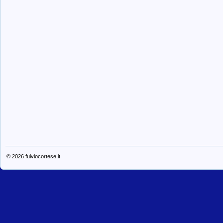
© 2026
fulviocortese.it