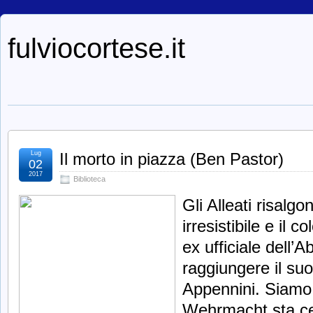
fulviocortese.it
Lug
Il morto in piazza (Ben Pastor)
02
2017
Biblioteca
Gli Alleati risalgo
irresistibile e il 
ex ufficiale dell
raggiungere il su
Appennini. Siamo 
Wehrmacht sta cer