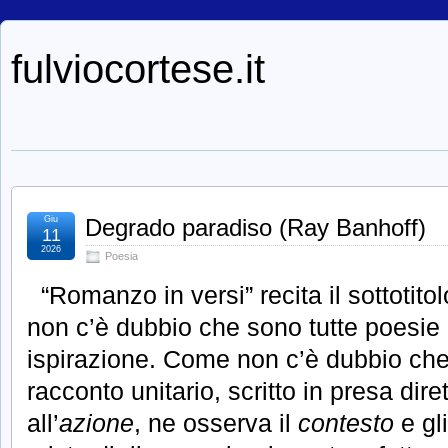
fulviocortese.it
Giu
Degrado paradiso (Ray Banhoff)
11
2026
Poesia
“Romanzo in versi” recita il sottotito
non c’è dubbio che sono tutte poesie
ispirazione. Come non c’è dubbio che l
racconto unitario, scritto in presa dir
all’
azione
, ne osserva il
contesto
e gl