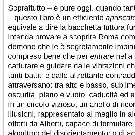
Soprattutto – e pure oggi, quando ta
– questo libro è un efficiente
apriscat
equivale a dire la bacchetta tuttora f
intenda provare a scoprire Roma co
demone che le è segretamente impian
compreso bene che per
entrare
nella 
catturare e guidare dalle vibrazioni c
tanti battiti e dalle altrettante contrad
attraversano: tra alto e basso, sublim
oscurità, pieno e vuoto, caducità ed 
in un circolo vizioso, un anello di ric
illusioni, rappresentato al meglio in a
offerti da Alberti, capace di formulare
algoritmo del disorientamento; o di a