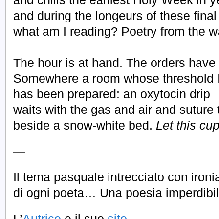
and during the longeurs of these final
what am I reading? Poetry from the w
The hour is at hand. The orders have
Somewhere a room whose threshold I
has been prepared: an oxytocin drip
waits with the gas and air and suture 
beside a snow-white bed.
Let this cu
—
Il tema pasquale intrecciato con ironi
di ogni poeta… Una poesia imperdibile
L’
Autrice
e il suo
sito