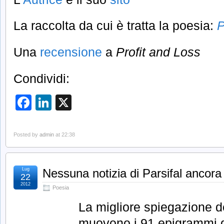
La raccolta da cui è tratta la poesia:
P
Una
recensione
a
Profit and Loss
Condividi:
Facebook
LinkedIn
X
Posted by
admin
at 22:38
Lug
Nessuna notizia di Parsifal ancora
22
2012
Poesia
La migliore spiegazione de
muovono i 91 epigrammi di