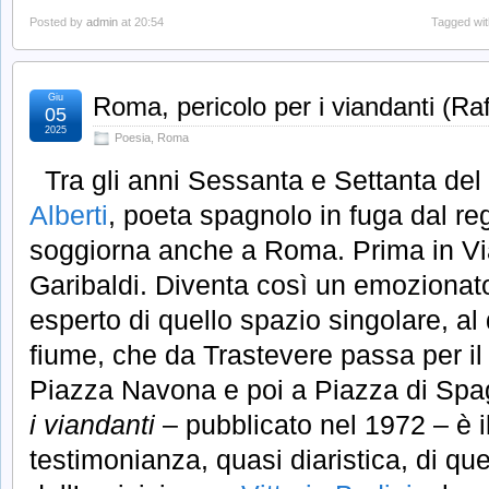
Posted by
admin
at 20:54
Tagged wi
Giu
Roma, pericolo per i viandanti (Raf
05
2025
Poesia
,
Roma
Tra gli anni Sessanta e Settanta del
Alberti
, poeta spagnolo in fuga dal re
soggiorna anche a Roma. Prima in Via
Garibaldi. Diventa così un emozionat
esperto di quello spazio singolare, al d
fiume, che da Trastevere passa per il
Piazza Navona e poi a Piazza di Sp
i viandanti
– pubblicato nel 1972 – è il 
testimonianza, quasi diaristica, di que