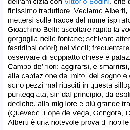
dell’amicizia con
Vittorio Bodini
, che 
finissimo traduttore. Vediamo Alberti,
mettersi sulle tracce del nume ispira
Gioachino Belli; ascoltare rapito la v
gorgoglia nelle fontane; schivare atte
fastidiosi odori) nei vicoli; frequentare
osservare di soppiatto chiese e palazz
Campo de’ fiori; aggirarsi, e smarrirsi,
alla captazione del mito, del sogno e 
sono pezzi mal riusciti in questa sillo
punteggiata, sin dal principio, da espl
dediche, alla migliore e più grande tr
(Quevedo, Lope de Vega, Gongora, Ce
Alberti è una notevole prova di nobil