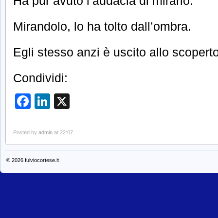
Ha pur avuto l’audacia di mirarlo.
Mirandolo, lo ha tolto dall’ombra.
Egli stesso anzi è uscito allo scoperto
Condividi:
Facebook
LinkedIn
X
Posted by
admin
at 22:07
© 2026
fulviocortese.it