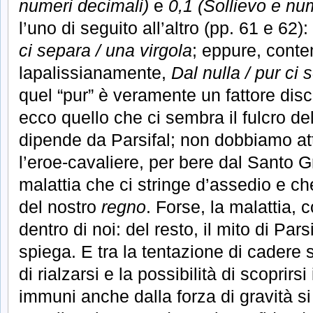
numeri decimali)
e
0,1 (Sollievo e nu
l’uno di seguito all’altro (pp. 61 e 62)
ci separa / una virgola
; eppure, cont
lapalissianamente,
Dal nulla / pur ci 
quel “pur” è veramente un fattore disc
ecco quello che ci sembra il fulcro del
dipende da Parsifal; non dobbiamo at
l’eroe-cavaliere, per bere dal Santo G
malattia che ci stringe d’assedio e che
del nostro
regno
. Forse, la malattia, 
dentro di noi: del resto, il mito di Pars
spiega. E tra la tentazione di cadere 
di rialzarsi e la possibilità di scopri
immuni anche dalla forza di gravità s