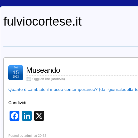
fulviocortese.it
Set
Museando
15
2023
Oggi on line (archivio)
Quanto è cambiato il museo contemporaneo? (da ilgiornaledellart
Condividi:
Facebook
LinkedIn
X
Posted by
admin
at 20:53