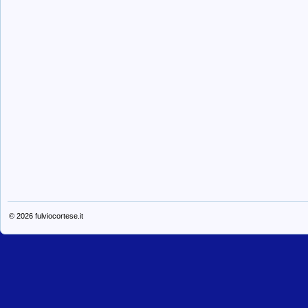
© 2026
fulviocortese.it